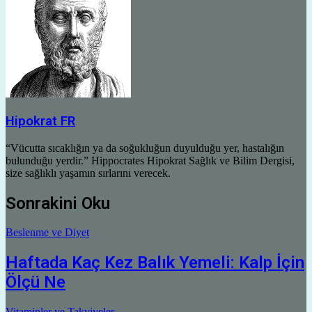
Hipokrat FR
“Vücutta sıcaklığın ya da soğukluğun duyulduğu yer, hastalığın
bulunduğu yerdir.” Hippocrates Hipokrat Sağlık ve Bilim Dergisi,
size sağlıklı yaşamın sırlarını verecek.
Sonrakini Oku
Beslenme ve Diyet
Haftada Kaç Kez Balık Yemeli: Kalp İçin
Ölçü Ne
Vitaminler ve Takviyeler