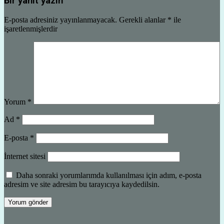
Bir yanıt yazın
E-posta adresiniz yayınlanmayacak.
Gerekli alanlar
*
ile
işaretlenmişlerdir
Yorum
*
Ad
*
E-posta
*
İnternet sitesi
Daha sonraki yorumlarımda kullanılması için adım, e-posta
adresim ve site adresim bu tarayıcıya kaydedilsin.