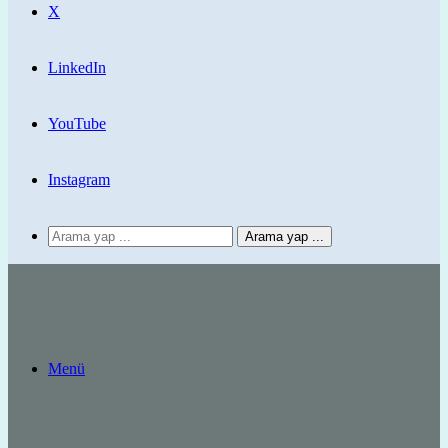
X
LinkedIn
YouTube
Instagram
Arama yap ...
Menü