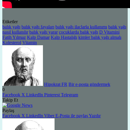
Etiketler
balık yağı
balık yağı fayaları
balık yağı ilaçlarla kullanımı
balık yağı
nasıl kullanılır
balık yağı yarar
çocuklarda balık yağı
D Vitamini
Fatih Yılmaz
Kalp Damar
Kalp Hastalığı
kimler balık yağı almalı
Kolesterol
Vitamin
Hipokrat FR
Bir e-posta göndermek
0
Facebook
X
LinkedIn
Pinterest
Telegram
Takip Et
Paylaş
Facebook
X
LinkedIn
Viber
E-Posta ile paylaş
Yazdır