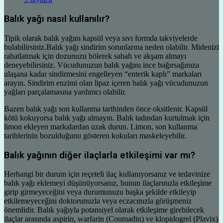
Balık yağı nasıl kullanılır?
Tipik olarak balık yağını kapsül veya sıvı formda takviyelerde
bulabilirsiniz.Balık yağı sindirim sorunlarına neden olabilir. Midenizi
rahatlatmak için dozunuzu bölerek sabah ve akşam almayı
deneyebilirsiniz. Vücudunuzun balık yağını ince bağırsağınıza
ulaşana kadar sindirmesini engelleyen “enterik kaplı” markaları
arayın. Sindirim enzimi olan lipaz içeren balık yağı vücudunuzun
yağları parçalamasına yardımcı olabilir.
Bazen balık yağı son kullanma tarihinden önce oksitlenir. Kapsül
kötü kokuyorsa balık yağı almayın. Balık tadından kurtulmak için
limon ekleyen markalardan uzak durun. Limon, son kullanma
tarihlerinin bozulduğunu gösteren kokuları maskeleyebilir.
Balık yağının diğer ilaçlarla etkileşimi var mı?
Herhangi bir durum için reçeteli ilaç kullanıyorsanız ve tedavinize
balık yağı eklemeyi düşünüyorsanız, bunun ilaçlarınızla etkileşime
girip girmeyeceğini veya durumunuzu başka şekilde etkileyip
etkilemeyeceğini doktorunuzla veya eczacınızla görüşmeniz
önemlidir. Balık yağıyla potansiyel olarak etkileşime girebilecek
ilaçlar arasında aspirin, warfarin (Coumadin) ve klopidogrel (Plavix)