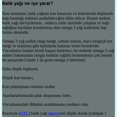
Balık yağı ne işe yarar?
Bazı uzmanlar, balık yağının kan basıncını ve kolesterolü düşürerek
kalp hastalığı riskinizi azaltabileceğini iddia ediyor. Bunun nedeni,
balık yağı takviyelerinin , onlarca yıldır üzerinde çalışılan ve kalp
sağlığına faydaları kanıtlanmış olan omega-3 yağ asitlerinin hap
formu olmasıdır.
Omega-3 yağ asitleri ringa balığı, yabani somon, mavi yüzgeçli ton
balığı ve uskumru gibi balıklarda bulunan temel besinlerdir.
Vücudunuz bunları kendi başına üretemez; bu nedenle omega-3 yağ
asitleri bakımından zengin balıklar sağlıklı beslenmenin çok önemli
bir parçasıdır.Günde 1 ila gram omega-3 tüketmek;
Daha düşük trigliserit,
Düşük kan basıncı,
Kan pıhtılaşması riskinizi azaltır,
Atardamarlarınızda plak oluşumunu önler,
Vücudunuzdaki iltihabın azaltılmasına yardımcı olur.
Reçetesiz (
OTC
) balık yağı
takviye
leri düşük dozda (yaklaşık 1