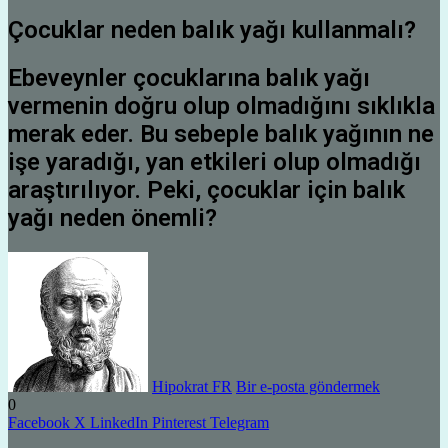
Çocuklar neden balık yağı kullanmalı?
Ebeveynler çocuklarına balık yağı
vermenin doğru olup olmadığını sıklıkla
merak eder. Bu sebeple balık yağının ne
işe yaradığı, yan etkileri olup olmadığı
araştırılıyor. Peki, çocuklar için balık
yağı neden önemli?
Hipokrat FR
Bir e-posta göndermek
0
Facebook
X
LinkedIn
Pinterest
Telegram