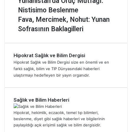
Yunanistan’da Oruç Mutfağı:
z
K
K
u
Nistisimo Beslenme
m
a
ü
n
i
ç
l
a
F
Fava, Mercimek, Nohut: Yunan
:
K
t
n
a
Sofrasının Baklagilleri
H
e
ü
i
v
a
z
r
s
a
n
B
ü
t
,
g
a
:
a
M
i
l
K
Hipokrat Sağlık ve Bilim Dergisi
n
e
s
ı
ü
’
r
Hipokrat Sağlık ve Bilim Dergisi size en önemli ve en
i
k
ç
d
c
farklı sağlık, bilim ve TIP Dünyasındaki haberleri
D
Y
ü
a
i
ulaştırmayı hedefleyen bir yayın organıdır.
a
e
k
O
m
h
m
T
r
e
a
e
a
u
k
F
l
b
ç
,
Sağlık ve Bilim Haberleri
a
i
a
M
N
y
:
k
u
o
Hipokrat, hekimlik, eczacılık, temel tıp bilimleri,
d
K
l
t
h
beslenme, diyet gibi sağlık haberleri ve bilgilerinin
a
a
a
f
u
paylaşıldığı açık erişimli sağlık ve bilim dergisidir.
l
l
Y
a
t