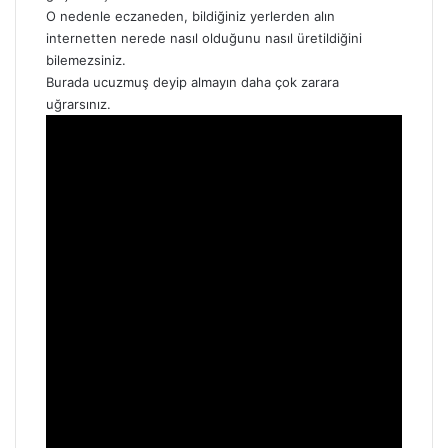
O nedenle eczaneden, bildiğiniz yerlerden alın
internetten nerede nasıl olduğunu nasıl üretildiğini
bilemezsiniz.
Burada ucuzmuş deyip almayın daha çok zarara
uğrarsınız.