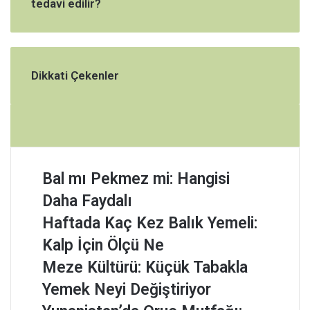
tedavi edilir?
Dikkati Çekenler
B
Bal mı Pekmez mi: Hangisi
a
Daha Faydalı
l
m
H
Haftada Kaç Kez Balık Yemeli:
ı
a
Kalp İçin Ölçü Ne
P
f
e
t
M
Meze Kültürü: Küçük Tabakla
k
a
e
Yemek Neyi Değiştiriyor
m
d
z
e
a
e
Y