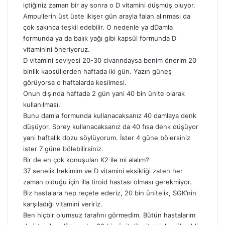
içtiğiniz zaman bir ay sonra o D vitamini düşmüş oluyor.
Ampullerin üst üste ikişer gün arayla falan alınması da
çok sakınca teşkil edebilir. O nedenle ya dDamla
formunda ya da balık yağı gibi kapsül formunda D
vitaminini öneriyoruz.
D vitamini seviyesi 20-30 civarındaysa benim önerim 20
binlik kapsüllerden haftada iki gün. Yazın güneş
görüyorsa o haftalarda kesilmesi.
Onun dışında haftada 2 gün yani 40 bin ünite olarak
kullanılması.
Bunu damla formunda kullanacaksanız 40 damlaya denk
düşüyor. Sprey kullanacaksanız da 40 fısa denk düşüyor
yani haftalık dozu söylüyorum. İster 4 güne bölersiniz
ister 7 güne bölebilirsiniz.
Bir de en çok konuşulan K2 ile mi alalım?
37 senelik hekimim ve D vitamini eksikliği zaten her
zaman olduğu için illa tiroid hastası olması gerekmiyor.
Biz hastalara hep reçete ederiz, 20 bin ünitelik, SGK’nin
karşıladığı vitamini veririz.
Ben hiçbir olumsuz tarafını görmedim. Bütün hastalarım