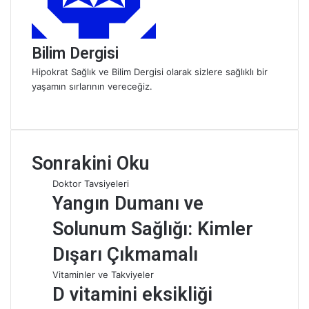
k
Bilim Dergisi
Hipokrat Sağlık ve Bilim Dergisi olarak sizlere sağlıklı bir
yaşamın sırlarının vereceğiz.
W
e
b
s
Sonrakini Oku
i
t
Doktor Tavsiyeleri
e
Yangın Dumanı ve
s
i
Solunum Sağlığı: Kimler
Dışarı Çıkmamalı
Vitaminler ve Takviyeler
D vitamini eksikliği