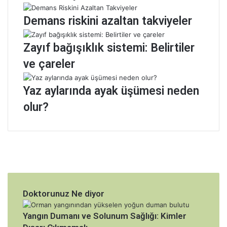
m
t
ı
a
Demans riskini azaltan takviyeler
g
n
ü
e
Zayıf bağışıklık sistemi: Belirtiler
v
s
e
i
ve çareler
n
B
l
a
Yaz aylarında ayak üşümesi neden
i
ş
m
h
olur?
i
e
?
k
i
m
i
O
p
.
Doktorunuz Ne diyor
D
r
Yangın Dumanı ve Solunum Sağlığı: Kimler
.