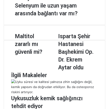
Selenyum ile uzun yaşam
arasında bağlantı var mı?
M
Maltitol
I
Isparta Şehir
a
s
zararlı mı
Hastanesi
l
p
t
a
güvenli mi?
Başhekimi Op.
i
r
Dr. Ekrem
t
t
o
a
Aytar oldu
l
Ş
İlgili Makaleler
z
e
a
h
r
i
a
r
r
H
Uykusuzluk kemik sağlığınızı
l
a
tehdit ediyor
ı
s