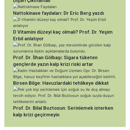
Dışarı Çıkmamalı
E
k
Nattokinase faydaları: Dr Eric Berg yazdı
r
e
m
D Vitamini düzeyi kaç olmalı? Prof. Dr. Yeşim
A
y
Erbil anlatıyor
t
a
r
Prof. Dr. İlhan Gölbaşı: Sigara tüketen
o
gençlerde yazın kalp krizi riski artar
l
d
u
Birsen Bilge: Havuzlardaki tehlikeye dikkat
Prof. Dr. Bilal Boztosun: Serinlemek isterken
kalp krizi geçirmeyin