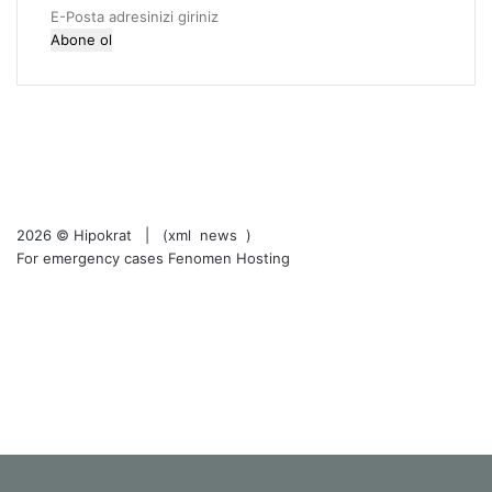
g
E-
i
Posta
l
adresinizi
l
giriniz
RSS
e
Facebook
r
X
i
LinkedIn
YouTube
Instagram
2026 ©
Hipokrat
| (
xml
news
)
For emergency cases
Fenomen Hosting
RSS
Facebook
X
LinkedIn
YouTube
Instagram
Facebook
X
WhatsApp
Telegram
Viber
Başa
dön
tuşu