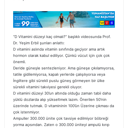
ö
n
d
e
r
m
“D Vitamini düzeyi kaç olmalı?” başlıklı videosunda Prof.
e
Dr. Yeşim Erbil şunları anlattı:
k
D vitamini aslında vitamin sınıfında geçiyor ama artık
hormon olarak kabul ediliyor. Çünkü vücut için çok çok
önemli.
Deride güneşle sentezleniyor. Ama güneşe çıkılamıyorsa,
tatile gidilemiyorsa, kapalı yerlerde çalışılıyorsa veya
İngiltere gibi sürekli puslu güneş görmeyen bir ülke
sürekli vitamini takviyesi gerekli oluyor.
D vitamini düzeyi 30’un altında olduğu zaman tabii daha
yüklü dozlarda alıp yükseltmek lazım. Önerilen 50’nin
üzerinde tutmak. D vitamininin 100’ün Üzerine çıkması da
çok istenmiyor.
Ampuller 300.000 ünite çok tavsiye edilmiyor böbreği
yorma açısından. Zaten o 300.000 üniteyi ampulü kırıp