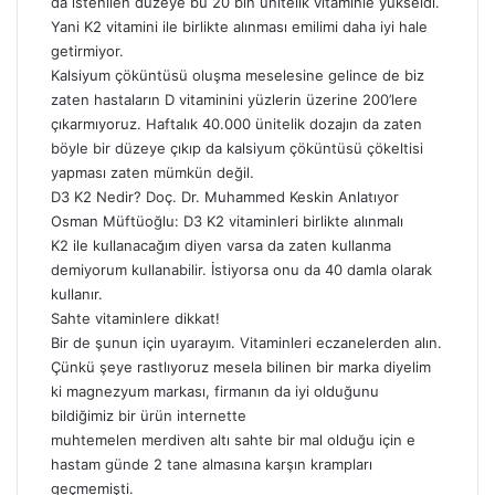
da istenilen düzeye bu 20 bin ünitelik vitaminle yükseldi.
Yani K2 vitamini ile birlikte alınması emilimi daha iyi hale
getirmiyor.
Kalsiyum çöküntüsü oluşma meselesine gelince de biz
zaten hastaların D vitaminini yüzlerin üzerine 200’lere
çıkarmıyoruz. Haftalık 40.000 ünitelik dozajın da zaten
böyle bir düzeye çıkıp da kalsiyum çöküntüsü çökeltisi
yapması zaten mümkün değil.
D3 K2 Nedir? Doç. Dr. Muhammed Keskin Anlatıyor
Osman Müftüoğlu: D3 K2 vitaminleri birlikte alınmalı
K2 ile kullanacağım diyen varsa da zaten kullanma
demiyorum kullanabilir. İstiyorsa onu da 40 damla olarak
kullanır.
Sahte vitaminlere dikkat!
Bir de şunun için uyarayım. Vitaminleri eczanelerden alın.
Çünkü şeye rastlıyoruz mesela bilinen bir marka diyelim
ki magnezyum markası, firmanın da iyi olduğunu
bildiğimiz bir ürün internette
muhtemelen merdiven altı sahte bir mal olduğu için e
hastam günde 2 tane almasına karşın krampları
geçmemişti.