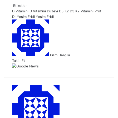
Etiketler
D Vitamini
D Vitamini Düzeyi
D3 K2
D3 K2 Vitamini
Prof
Dr Yeşim Erbil
Yeşim Erbil
B
i
r
e
-
p
Bilim Dergisi
o
Takip Et
s
t
a
g
ö
n
d
e
r
m
e