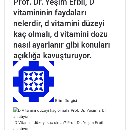
Prof. Dr. Yeşim Erbil, D
vitamininin faydaları
nelerdir, d vitamini düzeyi
kaç olmalı, d vitamini dozu
nasıl ayarlanır gibi konuları
açıklığa kavuşturuyor.
B
i
r
e
-
p
Bilim Dergisi
o
s
t
a
D Vitamini düzeyi kaç olmalı? Prof. Dr. Yeşim Erbil
g
anlatıyor