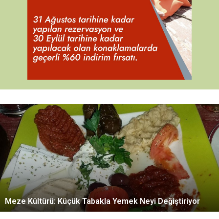
M
e
z
e
K
ü
l
t
ü
Meze Kültürü: Küçük Tabakla Yemek Neyi Değiştiriyor
r
ü