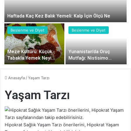
Haftada Kaç Kez Balık Yemeli: Kalp İçin Ölçü Ne
Beslenme ve Diyet
Beslenme ve Diyet
Meze Kültürü: Küçük
Yunanistan’da Oruç
Tabakla Yemek Neyi
Mutfağı: Nistisimo
Değiştiriyor
Beslenme
Anasayfa
/
Yaşam Tarzı
Yaşam Tarzı
Hipokrat Sağlık Yaşam Tarzı önerilerini, Hipokrat Yaşam