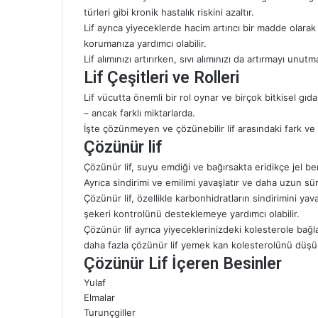
türleri gibi kronik hastalık riskini azaltır.
Lif ayrıca yiyeceklerde hacim artırıcı bir madde olara
korumanıza yardımcı olabilir.
Lif alımınızı artırırken, sıvı alımınızı da artırmayı unutm
Lif Çeşitleri ve Rolleri
Lif vücutta önemli bir rol oynar ve birçok bitkisel gıd
– ancak farklı miktarlarda.
İşte çözünmeyen ve çözünebilir lif arasındaki fark ve
Çözünür lif
Çözünür lif, suyu emdiği ve bağırsakta eridikçe jel be
Ayrıca sindirimi ve emilimi yavaşlatır ve daha uzun sü
Çözünür lif, özellikle karbonhidratların sindirimini y
şekeri kontrolünü desteklemeye yardımcı olabilir.
Çözünür lif ayrıca yiyeceklerinizdeki kolesterole bağl
daha fazla çözünür lif yemek kan kolesterolünü düşür
Çözünür Lif İçeren Besinler
Yulaf
Elmalar
Turunçgiller