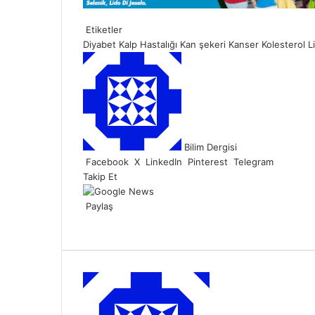
Etiketler
Diyabet
Kalp Hastalığı
Kan şekeri
Kanser
Kolesterol
Li
B
i
r
e
-
p
Bilim Dergisi
o
Facebook
X
LinkedIn
Pinterest
Telegram
s
Takip Et
t
a
Paylaş
g
F
X
L
V
E
Y
ö
a
i
i
-
a
n
c
n
b
P
z
d
e
k
e
o
d
e
b
e
r
s
ı
r
o
d
t
r
m
o
I
a
e