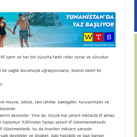
lifi içerir ve her biri vücutta farklı roller oynar ve vücudun
 bir sağlık durumuyla uğraşıyorsanız, ikisinin belirli bir
z.
 ve meyve, sebze, tam tahıllar, baklagiller, kuruyemişler ve
besindir.
mlerini destekler. Yine de, birçok kişi yeterli miktarda lif almaz.
 ve toplumun %90’ından fazlası yeterli lif tüketmemektedir.
if tüketmektedir, bu da önerilen miktarın yarısıdır.
rsağı destekler ve diyabet, kalp hastalığı ve bazı kanser