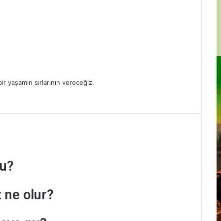
bir yaşamın sırlarının vereceğiz.
mu?
 ne olur?