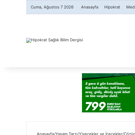
Cuma, Ağustos 7 2026
Anasayfa
Hipokrat
Medi
Anasayfa
/
Yaşam Tarzı
/
Yiyecekler ve İçecekler
/
Çözün