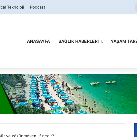
RSS
Facebook
X
LinkedIn
YouTu
In
cal Teknoloji
Podcast
ANASAYFA
SAĞLIK HABERLERI
YAŞAM TARZ
ür ve çözünmeyen lif nedir?