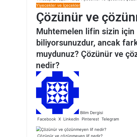
Yiyecekler ve İçecekler
Çözünür ve çözünm
Muhtemelen lifin sizin için
biliyorsunuzdur, ancak farkl
muydunuz? Çözünür ve çöz
nedir?
B
i
r
e
-
p
Bilim Dergisi
o
Facebook
X
LinkedIn
Pinterest
Telegram
s
t
a
Çözünür ve çözünmeyen lif nedir?