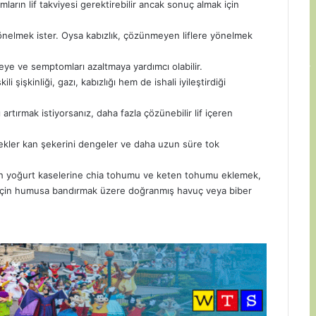
omların lif takviyesi gerektirebilir ancak sonuç almak için
yönelmek ister. Oysa kabızlık, çözünmeyen liflere yönelmek
meye ve semptomları azaltmaya yardımcı olabilir.
ili şişkinliği, gazı, kabızlığı hem de ishali iyileştirdiği
artırmak istiyorsanız, daha fazla çözünebilir lif içeren
cekler kan şekerini dengeler ve daha uzun süre tok
sabah yoğurt kaselerine chia tohumu ve keten tohumu eklemek,
lık için humusa bandırmak üzere doğranmış havuç veya biber