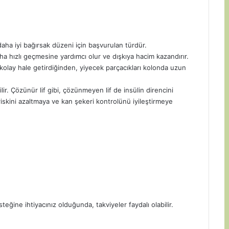
aha iyi bağırsak düzeni için başvurulan türdür.
a hızlı geçmesine yardımcı olur ve dışkıya hacim kazandırır.
olay hale getirdiğinden, yiyecek parçacıkları kolonda uzun
ir. Çözünür lif gibi, çözünmeyen lif de insülin direncini
t riskini azaltmaya ve kan şekeri kontrolünü iyileştirmeye
steğine ihtiyacınız olduğunda, takviyeler faydalı olabilir.