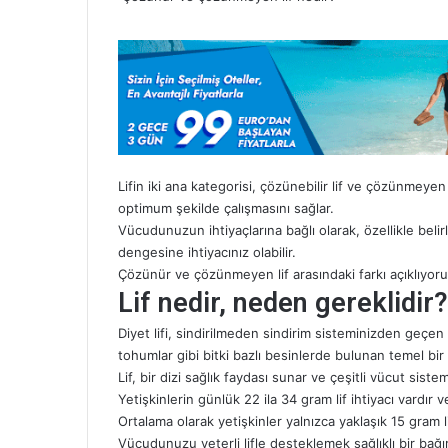
g
ö
n
d
e
r
m
e
k
Lifin iki ana kategorisi, çözünebilir lif ve çözünmeyen 
optimum şekilde çalışmasını sağlar.
Vücudunuzun ihtiyaçlarına bağlı olarak, özellikle belirli
dengesine ihtiyacınız olabilir.
Çözünür ve çözünmeyen lif arasındaki farkı açıklıyoru
Lif nedir, neden gereklidir?
Diyet lifi, sindirilmeden sindirim sisteminizden geçen
tohumlar gibi bitki bazlı besinlerde bulunan temel bir 
Lif, bir dizi sağlık faydası sunar ve çeşitli vücut siste
Yetişkinlerin günlük 22 ila 34 gram lif ihtiyacı vardır
Ortalama olarak yetişkinler yalnızca yaklaşık 15 gram l
Vücudunuzu yeterli lifle desteklemek sağlıklı bir bağı