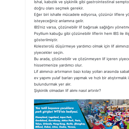
İshal, kabızlık ve şişkinlik gibi gastrointestinal sempt
doğru olanı seçmek gerekir.
Eğer biri ishalle mücadele ediyorsa, çözünür liflere 
isteyeceğiniz anlamına gelir.
IBS’niz varsa, çözünebilir lif bağırsak sağlığını yönet
Psyllium kabuğu gibi çözünebilir liflerin hem IBS ile ilişk
gösterilmiştir.
Kolesterolü düşürmeye yardımcı olmak için lif alımınızı 
yiyecekler seçin.
Bu arada, çözünebilir ve çözünmeyen lif içeren yiye
hissetmenize yardımcı olur.
Lif alımınızı artırmanın bazı kolay yolları arasında 
ev yapımı yulaf barları yapmak ve hızlı bir atıştırma
bulundurmak yer alır.
Şişkinlik olmadan lif alımı nasıl artırılır?