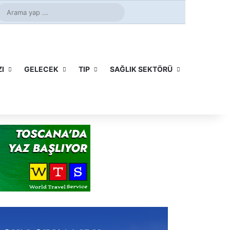
be
stagram
Arama
yap
...
I
GELECEK
TIP
SAĞLIK SEKTÖRÜ