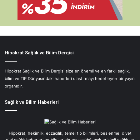
t
i
r
i
y
o
r
Hipokrat Sağlık ve Bilim Dergisi
Hipokrat Sağlık ve Bilim Dergisi size en önemli ve en farklı sağlık,
bilim ve TIP Dünyasındaki haberleri ulaştırmayı hedefleyen bir yayın
organıdır.
Sağlık ve Bilim Haberleri
Hipokrat, hekimlik, eczacılık, temel tıp bilimleri, beslenme, diyet
gibi sağlık haberleri ve bilgilerinin paylaşıldığı açık erişimli sağlık ve