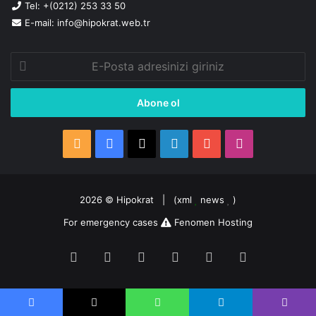
Tel: +(0212) 253 33 50
E-mail: info@hipokrat.web.tr
E-
Posta
adresinizi
giriniz
RSS
Facebook
X
LinkedIn
YouTube
Instagram
2026 ©
Hipokrat
| (
xml
news
)
For emergency cases
Fenomen Hosting
RSS
Facebook
X
LinkedIn
YouTube
Instagram