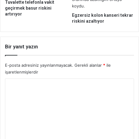
Tuvalette telefonla vakit
n
geçirmek basur riskini
m
artırıyor
Egzersiz kolon kanseri tekrar
e
riskini azaltıyor
ö
n
e
m
Bir yanıt yazın
l
i
E-posta adresiniz yayınlanmayacak.
Gerekli alanlar
*
ile
işaretlenmişlerdir
Y
o
r
u
m
*