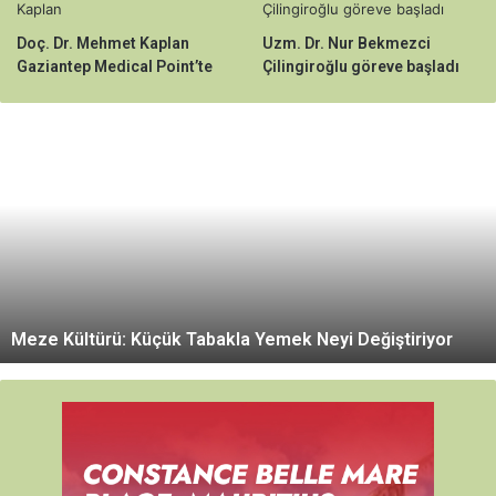
Doç. Dr. Mehmet Kaplan
Uzm. Dr. Nur Bekmezci
Gaziantep Medical Point’te
Çilingiroğlu göreve başladı
M
e
z
e
K
ü
l
t
ü
Meze Kültürü: Küçük Tabakla Yemek Neyi Değiştiriyor
r
ü
:
K
ü
ç
ü