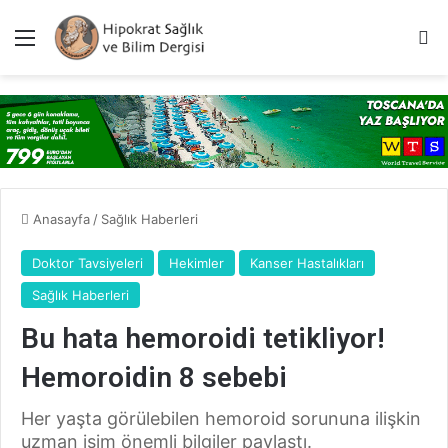
Menü
A
Anasayfa
/
Sağlık Haberleri
Doktor Tavsiyeleri
Hekimler
Kanser Hastalıkları
Sağlık Haberleri
Bu hata hemoroidi tetikliyor!
Hemoroidin 8 sebebi
Her yaşta görülebilen hemoroid sorununa ilişkin
uzman isim önemli bilgiler paylaştı.