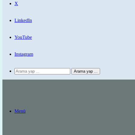
X
LinkedIn
YouTube
Instagram
Arama yap ...
Menü