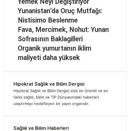
Yemek Neyi Değiştiriyor
d
z
a
e
Y
Yunanistan’da Oruç Mutfağı:
K
K
u
Nistisimo Beslenme
a
ü
n
ç
l
a
F
Fava, Mercimek, Nohut: Yunan
K
t
n
a
Sofrasının Baklagilleri
e
ü
i
v
z
r
s
a
O
Organik yumurtanın iklim
B
ü
t
,
r
maliyeti daha yüksek
a
:
a
M
g
l
K
n
e
a
ı
ü
’
r
n
k
ç
d
c
i
Y
ü
a
Hipokrat Sağlık ve Bilim Dergisi
i
k
e
k
O
m
y
Hipokrat Sağlık ve Bilim Dergisi size en önemli ve en
m
T
r
e
u
farklı sağlık, bilim ve TIP Dünyasındaki haberleri
e
a
u
k
m
ulaştırmayı hedefleyen bir yayın organıdır.
l
b
ç
,
u
i
a
M
N
r
:
k
u
o
t
K
l
t
h
a
Sağlık ve Bilim Haberleri