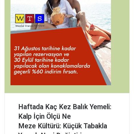
H
Haftada Kaç Kez Balık Yemeli:
a
Kalp İçin Ölçü Ne
f
t
M
Meze Kültürü: Küçük Tabakla
a
e