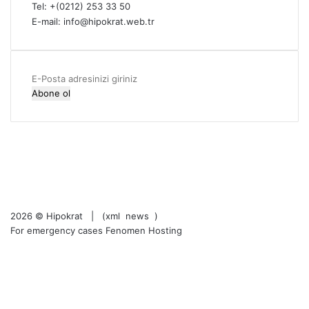
Tel: +(0212) 253 33 50
a
k
E-mail: info@hipokrat.web.tr
g
s
i
e
l
k
l
E-
e
Posta
r
adresinizi
i
giriniz
RSS
Facebook
X
LinkedIn
YouTube
Instagram
2026 ©
Hipokrat
| (
xml
news
)
For emergency cases
Fenomen Hosting
RSS
Facebook
X
LinkedIn
YouTube