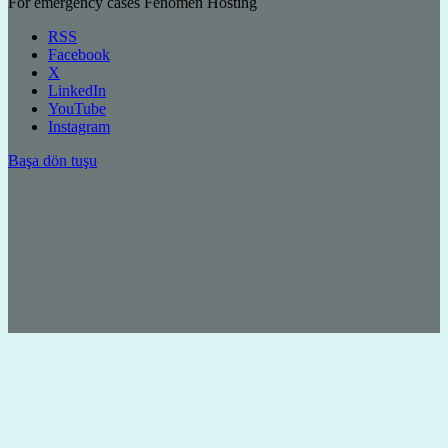
For emergency cases
Fenomen Hosting
RSS
Facebook
X
LinkedIn
YouTube
Instagram
Başa dön tuşu