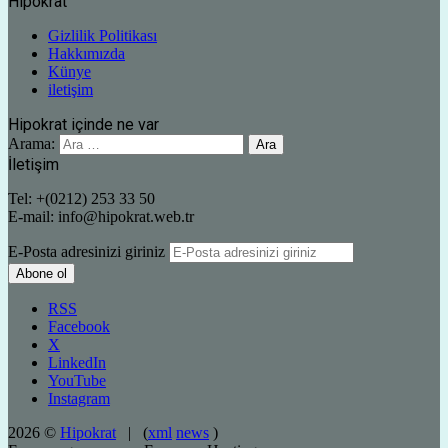
Hipokrat
Gizlilik Politikası
Hakkımızda
Künye
iletişim
Hipokrat içinde ne var
Arama:
İletişim
Tel: +(0212) 253 33 50
E-mail: info@hipokrat.web.tr
E-Posta adresinizi giriniz
RSS
Facebook
X
LinkedIn
YouTube
Instagram
2026 ©
Hipokrat
| (
xml
news
)