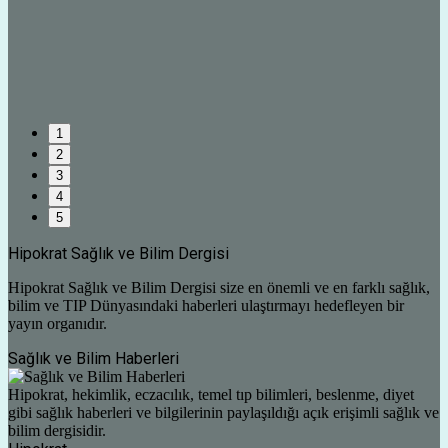
1
2
3
4
5
Hipokrat Sağlık ve Bilim Dergisi
Hipokrat Sağlık ve Bilim Dergisi size en önemli ve en farklı sağlık,
bilim ve TIP Dünyasındaki haberleri ulaştırmayı hedefleyen bir
yayın organıdır.
Sağlık ve Bilim Haberleri
Hipokrat, hekimlik, eczacılık, temel tıp bilimleri, beslenme, diyet
gibi sağlık haberleri ve bilgilerinin paylaşıldığı açık erişimli sağlık ve
bilim dergisidir.