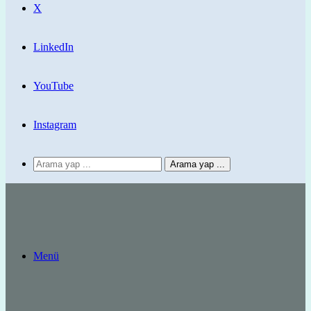
X
LinkedIn
YouTube
Instagram
Arama yap ...
Menü