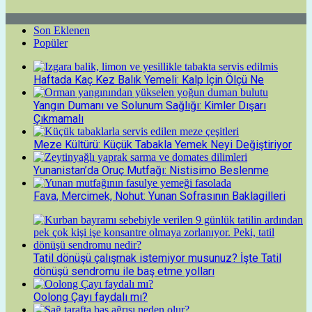
Son Eklenen
Popüler
Haftada Kaç Kez Balık Yemeli: Kalp İçin Ölçü Ne
Yangın Dumanı ve Solunum Sağlığı: Kimler Dışarı
Çıkmamalı
Meze Kültürü: Küçük Tabakla Yemek Neyi Değiştiriyor
Yunanistan’da Oruç Mutfağı: Nistisimo Beslenme
Fava, Mercimek, Nohut: Yunan Sofrasının Baklagilleri
Tatil dönüşü çalışmak istemiyor musunuz? İşte Tatil
dönüşü sendromu ile baş etme yolları
Oolong Çayı faydalı mı?