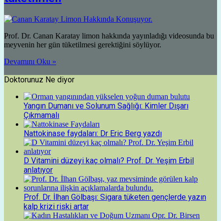
Prof. Dr. Canan Karatay limon hakkında yayınladığı videosunda bu
meyvenin her gün tüketilmesi gerektiğini söylüyor.
Devamını Oku »
Doktorunuz Ne diyor
Yangın Dumanı ve Solunum Sağlığı: Kimler Dışarı
Çıkmamalı
Nattokinase faydaları: Dr Eric Berg yazdı
D Vitamini düzeyi kaç olmalı? Prof. Dr. Yeşim Erbil
anlatıyor
Prof. Dr. İlhan Gölbaşı: Sigara tüketen gençlerde yazın
kalp krizi riski artar