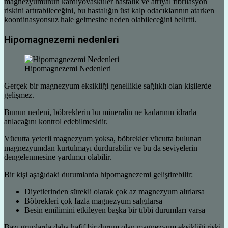
magnezyumunun kardiyovasküler hastalık ve atriyal fibrilasyon
riskini artırabileceğini, bu hastalığın üst kalp odacıklarının atarken
koordinasyonsuz hale gelmesine neden olabileceğini belirtti.
Hipomagnezemi nedenleri
Hipomagnezemi Nedenleri
Gerçek bir magnezyum eksikliği genellikle sağlıklı olan kişilerde
gelişmez.
Bunun nedeni, böbreklerin bu mineralin ne kadarının idrarla
atılacağını kontrol edebilmesidir.
Vücutta yeterli magnezyum yoksa, böbrekler vücutta bulunan
magnezyumdan kurtulmayı durdurabilir ve bu da seviyelerin
dengelenmesine yardımcı olabilir.
Bir kişi aşağıdaki durumlarda hipomagnezemi geliştirebilir:
Diyetlerinden sürekli olarak çok az magnezyum alırlarsa
Böbrekleri çok fazla magnezyum salgılarsa
Besin emilimini etkileyen başka bir tıbbi durumları varsa
Bazı gruplarda daha hafif bir durum olan magnezyum eksikliği riski