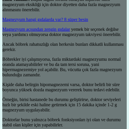
magnezyum eksikliği için doktor diyetten daha fazla magnezyum
alınmasını önerebilir.
Magnezyum hangi gıdalarda var? 8 süper besin
Magnezyum açısından zengin gıdalar
yemek bir seçenek değilse
veya yardımcı olmuyorsa doktor magnezyum takviyesi önerebilir.
Ancak böbrek rahatsızlığı olan herkesin bunları dikkatli kullanması
gerekir.
Böbrekler iyi çalışmıyorsa, fazla miktardaki magnezyumu normal
oranda atamayabilirler ve bu da tam tersi soruna, yani
hipermagnezemiye yol açabilir. Bu, vücutta çok fazla magnezyum
bulunduğu zamandır.
Kişide daha belirgin hipomagnezemi varsa, doktor belirli bir süre
boyunca yüksek dozda magnezyum vererek bunu tedavi edebilir.
Örneğin, birisi hastanede bu durumu geliştirirse, doktor seviyeleri
hızlı bir şekilde eski haline getirmek için 15 dakika içinde 1-2 g
magnezyum uygulayabilir.
Doktorlar bunu yalnızca böbrek fonksiyonları iyi olan ve durumu
stabil olan kişiler için yapabilirler.