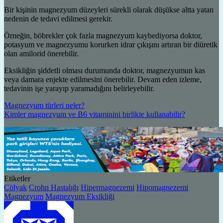
Bir kişinin magnezyum düzeyleri sürekli olarak düşükse altta yatan
nedenin de tedavi edilmesi gerekir.
Örneğin, böbrekler çok fazla magnezyum kaybediyorsa doktor,
potasyum ve magnezyumu korurken idrar çıkışını artıran bir diüretik
olan amilorid önerebilir.
Eksikliğin şiddetli olması durumunda doktor, magnezyumun kas
veya damara enjekte edilmesini önerebilir. Devam eden izleme,
tedavinin işe yarayıp yaramadığını belirleyebilir.
Magnezyum türleri neler?
Kimler magnezyum ve B6 vitaminini birlikte kullanabilir?
Etiketler
Çölyak
Crohn Hastalığı
Hipermagnezemi
Hipomagnezemi
Magnezyum
Magnezyum Eksikliği