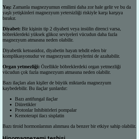
Yaş:
Zamanla magnezyumun emilimi daha zor hale gelir ve bu da
yaşlı yetişkinleri magnezyum yetersizliği riskiyle karşı karşıya
bırakır.
Diyabet:
Bir kişinin tip 2 diyabeti veya insülin direnci varsa,
böbreklerdeki yüksek glikoz seviyeleri vücudun daha fazla
magnezyum atmasına neden olabilir.
Diyabetik ketoasidoz, diyabetin hayatı tehdit eden bir
komplikasyonudur ve magnezyum düzeylerini de azaltabilir.
Organ yetmezliği:
Özellikle böbreklerdeki organ yetmezliği
vücudun çok fazla magnezyum atmasına neden olabilir.
Bazı ilaçları alan kişiler de büyük miktarda magnezyum
kaybedebilir. Bu ilaçlar şunlardır:
Bazı antifungal ilaçlar
Diüretikler
Protonlar Inhibitörleri pompalar
Kemoterapi ilacı sisplatin
Bazı tiroid hormonlarının alınması da benzer bir etkiye sahip olabilir.
Hipomagnezemi teşhisi