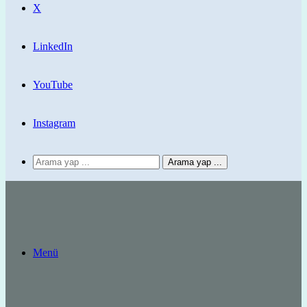
X
LinkedIn
YouTube
Instagram
Arama yap ...
Menü