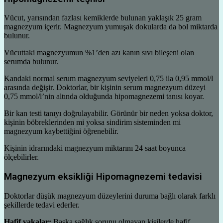
Vücut, yarısından fazlası kemiklerde bulunan yaklaşık 25 gram
magnezyum içerir. Magnezyum yumuşak dokularda da bol miktarda
bulunur.
Vücuttaki magnezyumun %1’den azı kanın sıvı bileşeni olan
serumda bulunur.
Kandaki normal serum magnezyum seviyeleri 0,75 ila 0,95 mmol/l
arasında değişir. Doktorlar, bir kişinin serum magnezyum düzeyi
0,75 mmol/l’nin altında olduğunda hipomagnezemi tanısı koyar.
Bir kan testi tanıyı doğrulayabilir. Görünür bir neden yoksa doktor,
kişinin böbreklerinden mi yoksa sindirim sisteminden mi
magnezyum kaybettiğini öğrenebilir.
Kişinin idrarındaki magnezyum miktarını 24 saat boyunca
ölçebilirler.
Magnezyum eksikliği Hipomagnezemi tedavisi
Doktorlar düşük magnezyum düzeylerini duruma bağlı olarak farklı
şekillerde tedavi ederler.
Hafif vakalar:
Başka sağlık sorunu olmayan kişilerde hafif