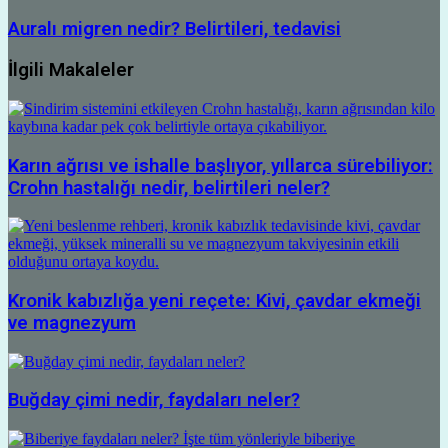
Auralı migren nedir? Belirtileri, tedavisi
İlgili Makaleler
Karın ağrısı ve ishalle başlıyor, yıllarca sürebiliyor:
Crohn hastalığı nedir, belirtileri neler?
Kronik kabızlığa yeni reçete: Kivi, çavdar ekmeği
ve magnezyum
Buğday çimi nedir, faydaları neler?