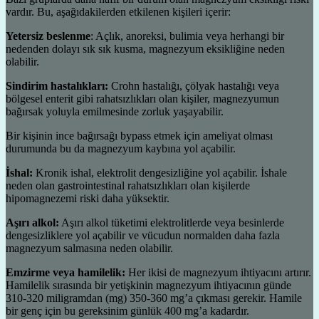
vardır. Bu, aşağıdakilerden etkilenen kişileri içerir:
Yetersiz beslenme
: Açlık, anoreksi, bulimia veya herhangi bir
nedenden dolayı sık sık kusma, magnezyum eksikliğine neden
olabilir.
Sindirim hastalıkları:
Crohn hastalığı, çölyak hastalığı veya
bölgesel enterit gibi rahatsızlıkları olan kişiler, magnezyumun
bağırsak yoluyla emilmesinde zorluk yaşayabilir.
Bir kişinin ince bağırsağı bypass etmek için ameliyat olması
durumunda bu da magnezyum kaybına yol açabilir.
İshal:
Kronik ishal, elektrolit dengesizliğine yol açabilir. İshale
neden olan gastrointestinal rahatsızlıkları olan kişilerde
hipomagnezemi riski daha yüksektir.
Aşırı alkol:
Aşırı alkol tüketimi elektrolitlerde veya besinlerde
dengesizliklere yol açabilir ve vücudun normalden daha fazla
magnezyum salmasına neden olabilir.
Emzirme veya hamilelik:
Her ikisi de magnezyum ihtiyacını artırır.
Hamilelik sırasında bir yetişkinin magnezyum ihtiyacının günde
310-320 miligramdan (mg) 350-360 mg’a çıkması gerekir. Hamile
bir genç için bu gereksinim günlük 400 mg’a kadardır.