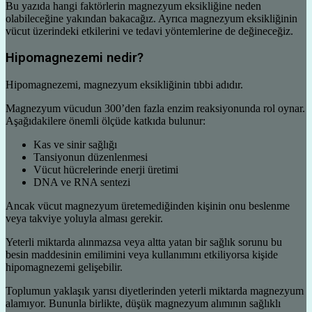
Bu yazıda hangi faktörlerin magnezyum eksikliğine neden
olabileceğine yakından bakacağız. Ayrıca magnezyum eksikliğinin
vücut üzerindeki etkilerini ve tedavi yöntemlerine de değineceğiz.
Hipomagnezemi nedir?
Hipomagnezemi, magnezyum eksikliğinin tıbbi adıdır.
Magnezyum vücudun 300’den fazla enzim reaksiyonunda rol oynar.
Aşağıdakilere önemli ölçüde katkıda bulunur:
Kas ve sinir sağlığı
Tansiyonun düzenlenmesi
Vücut hücrelerinde enerji üretimi
DNA ve RNA sentezi
Ancak vücut magnezyum üretemediğinden kişinin onu beslenme
veya takviye yoluyla alması gerekir.
Yeterli miktarda alınmazsa veya altta yatan bir sağlık sorunu bu
besin maddesinin emilimini veya kullanımını etkiliyorsa kişide
hipomagnezemi gelişebilir.
Toplumun yaklaşık yarısı diyetlerinden yeterli miktarda magnezyum
alamıyor. Bununla birlikte, düşük magnezyum alımının sağlıklı