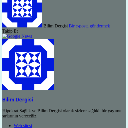
Bilim Dergisi
Bir e-posta göndermek
Takip Et
Bilim Dergisi
Hipokrat Sağlık ve Bilim Dergisi olarak sizlere sağlıklı bir yaşamın
sırlarının vereceğiz.
Web sitesi