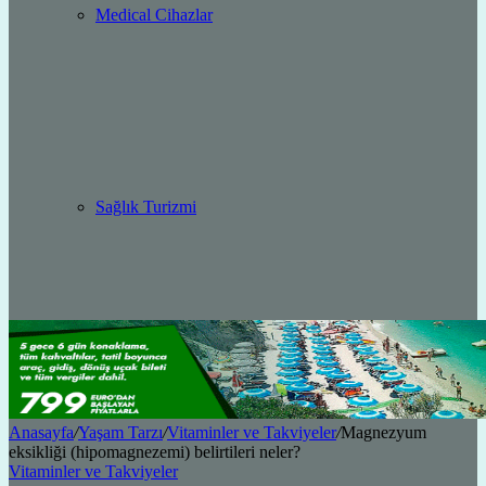
Medical Cihazlar
Sağlık Turizmi
Anasayfa
/
Yaşam Tarzı
/
Vitaminler ve Takviyeler
/
Magnezyum
eksikliği (hipomagnezemi) belirtileri neler?
Vitaminler ve Takviyeler