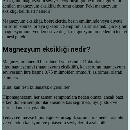
Bir kişinin magnezyum seviyesi çok düştüğünde hipomagnezemi
denilen magnezyum eksikliği durumu oluşur. Peki magnezyum
eksikliği belirtileri nelerdir?
Magnezyum eksikliği, böbreklerde, besin emiliminde veya diyette
bir sorun sonrası ortaya çıkabilir. Semptomları sınırlamak için kişinin
magnezyumunu yenilemesi ve düşük magnezyumun nedenini tedavi
etmesi gerekir.
Magnezyum eksikliği nedir?
Magnezyum önemli bir mineral ve besindir. Doktorlar
hipomagnezemiyi (magnezyum eksikliği), kan serumu magnezyum
seviyesinin litre başına 0,75 milimolden (mmol/l) az olması olarak
tanımlar.
Bunu kan testi kullanarak ölçebilirler.
Hipomagnezemi her zaman semptomlara neden olmaz, ancak bazı
erken dönem semptomlar arasında kas seğirmesi, uyuşukluk ve
karıncalanma sayılabilir.
Tedavi edilmezse hipomagnezemi sağlık sorunlarına neden olabilir
ve vücudun kalsiyum ve potasyum seviyelerini azaltabilir.