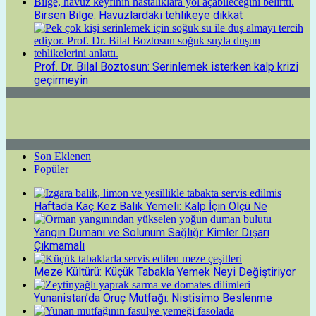
Birsen Bilge: Havuzlardaki tehlikeye dikkat
Prof. Dr. Bilal Boztosun: Serinlemek isterken kalp krizi
geçirmeyin
Son Eklenen
Popüler
Haftada Kaç Kez Balık Yemeli: Kalp İçin Ölçü Ne
Yangın Dumanı ve Solunum Sağlığı: Kimler Dışarı
Çıkmamalı
Meze Kültürü: Küçük Tabakla Yemek Neyi Değiştiriyor
Yunanistan’da Oruç Mutfağı: Nistisimo Beslenme