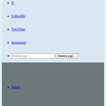
X
LinkedIn
YouTube
Instagram
Arama yap ...
Menü