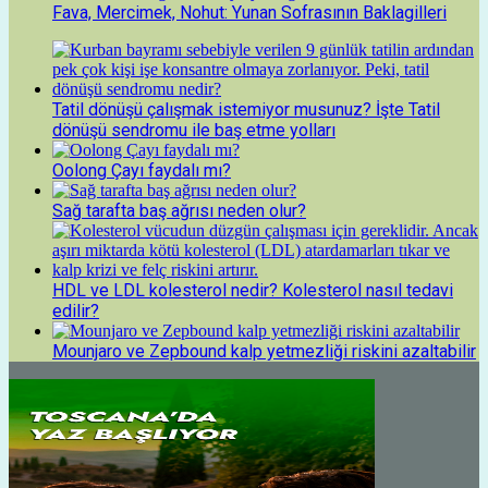
Fava, Mercimek, Nohut: Yunan Sofrasının Baklagilleri
Tatil dönüşü çalışmak istemiyor musunuz? İşte Tatil
dönüşü sendromu ile baş etme yolları
Oolong Çayı faydalı mı?
Sağ tarafta baş ağrısı neden olur?
HDL ve LDL kolesterol nedir? Kolesterol nasıl tedavi
edilir?
Mounjaro ve Zepbound kalp yetmezliği riskini azaltabilir