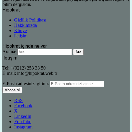
bilim dergisidir.
Hipokrat
Gizlilik Politikası
Hakkımızda
Künye
iletişim
Hipokrat içinde ne var
Arama:
İletişim
Tel: +(0212) 253 33 50
E-mail: info@hipokrat.web.tr
E-Posta adresinizi giriniz
RSS
Facebook
X
LinkedIn
YouTube
Instagram