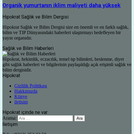
Organik yumurtanın iklim maliyeti daha yüksek
Hipokrat Sağlık ve Bilim Dergisi
Hipokrat Sağlık ve Bilim Dergisi size en önemli ve en farklı sağlık,
bilim ve TIP Dünyasındaki haberleri ulaştırmayı hedefleyen bir
yayın organıdır.
Sağlık ve Bilim Haberleri
Hipokrat, hekimlik, eczacılık, temel tıp bilimleri, beslenme, diyet
gibi sağlık haberleri ve bilgilerinin paylaşıldığı açık erişimli sağlık ve
bilim dergisidir.
Hipokrat
Gizlilik Politikası
Hakkımızda
Künye
iletişim
Hipokrat içinde ne var
Arama:
İletişim