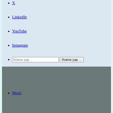
X
LinkedIn
YouTube
Instagram
Arama yap ...
Menü