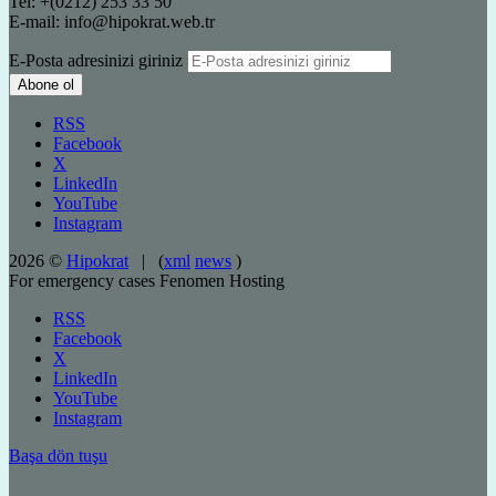
Tel: +(0212) 253 33 50
E-mail: info@hipokrat.web.tr
E-Posta adresinizi giriniz
RSS
Facebook
X
LinkedIn
YouTube
Instagram
2026 ©
Hipokrat
| (
xml
news
)
For emergency cases
Fenomen Hosting
RSS
Facebook
X
LinkedIn
YouTube
Instagram
Başa dön tuşu