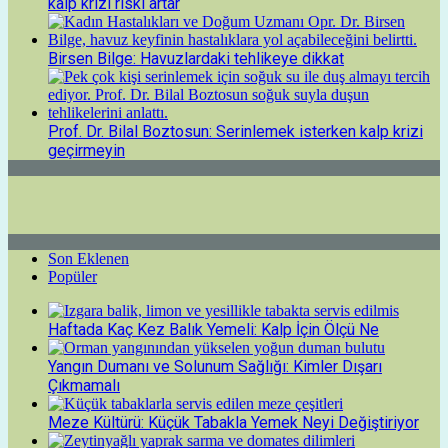
kalp krizi riski artar
Birsen Bilge: Havuzlardaki tehlikeye dikkat
Prof. Dr. Bilal Boztosun: Serinlemek isterken kalp krizi
geçirmeyin
Son Eklenen
Popüler
Haftada Kaç Kez Balık Yemeli: Kalp İçin Ölçü Ne
Yangın Dumanı ve Solunum Sağlığı: Kimler Dışarı
Çıkmamalı
Meze Kültürü: Küçük Tabakla Yemek Neyi Değiştiriyor