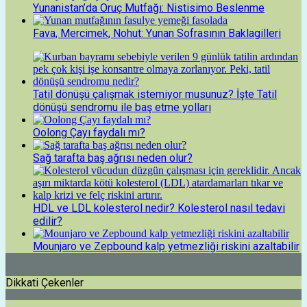
Yunanistan’da Oruç Mutfağı: Nistisimo Beslenme
Fava, Mercimek, Nohut: Yunan Sofrasının Baklagilleri
Tatil dönüşü çalışmak istemiyor musunuz? İşte Tatil
dönüşü sendromu ile baş etme yolları
Oolong Çayı faydalı mı?
Sağ tarafta baş ağrısı neden olur?
HDL ve LDL kolesterol nedir? Kolesterol nasıl tedavi
edilir?
Mounjaro ve Zepbound kalp yetmezliği riskini azaltabilir
Dikkati Çekenler