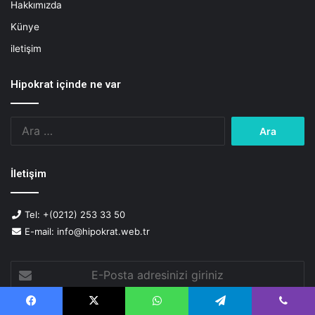
Hakkımızda
n
Künye
m
e
iletişim
Hipokrat içinde ne var
Arama:
İletişim
Tel: +(0212) 253 33 50
E-mail: info@hipokrat.web.tr
E-
Posta
adresinizi
giriniz