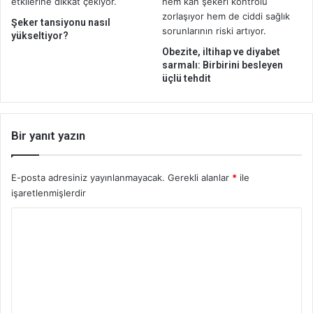
d
Şeker tansiyonu nasıl
a
yükseltiyor?
v
Obezite, iltihap ve diyabet
i
sarmalı: Birbirini besleyen
o
üçlü tehdit
l
a
b
i
Bir yanıt yazın
l
i
r
E-posta adresiniz yayınlanmayacak.
Gerekli alanlar
*
ile
işaretlenmişlerdir
Y
o
r
u
m