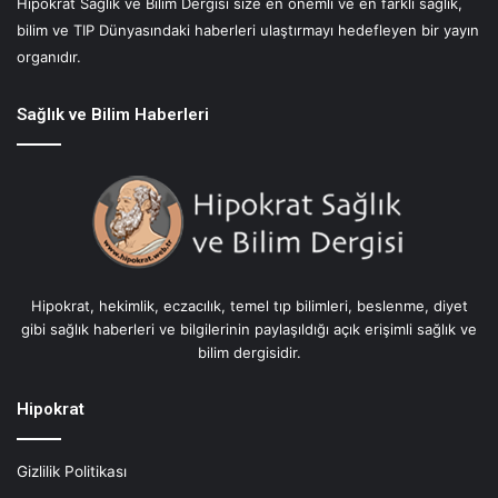
Hipokrat Sağlık ve Bilim Dergisi size en önemli ve en farklı sağlık,
M
bilim ve TIP Dünyasındaki haberleri ulaştırmayı hedefleyen bir yayın
u
t
organıdır.
f
a
Sağlık ve Bilim Haberleri
ğ
ı
:
N
i
s
t
i
Hipokrat, hekimlik, eczacılık, temel tıp bilimleri, beslenme, diyet
s
gibi sağlık haberleri ve bilgilerinin paylaşıldığı açık erişimli sağlık ve
i
bilim dergisidir.
m
o
B
Hipokrat
e
s
Gizlilik Politikası
l
e