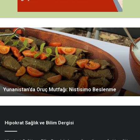
Y
u
n
a
n
i
s
t
a
Yunanistan’da Oruç Mutfağı: Nistisimo Beslenme
n
’
d
a
O
r
Hipokrat Sağlık ve Bilim Dergisi
u
ç