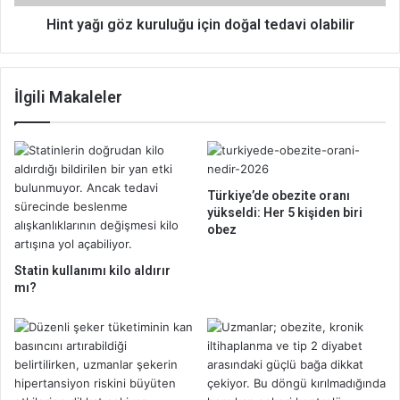
n
g
e
ö
Hint yağı göz kuruluğu için doğal tedavi olabilir
m
z
l
k
i
u
İlgili Makaleler
b
r
e
u
l
l
i
u
r
ğ
t
u
Türkiye’de obezite oranı
i
i
yükseldi: Her 5 kişiden biri
s
ç
obez
i
i
n
Statin kullanımı kilo aldırır
d
mı?
o
ğ
a
l
t
e