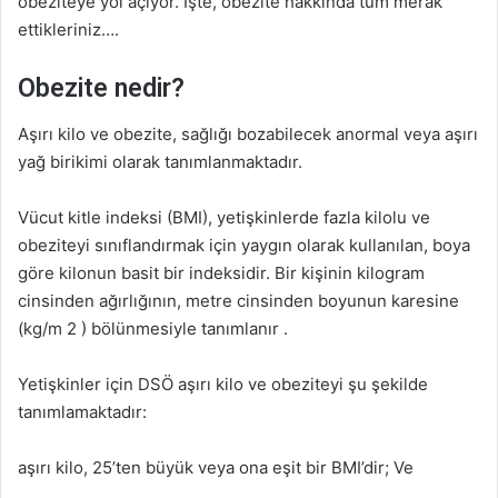
obeziteye yol açıyor. İşte, obezite hakkında tüm merak
d
ettikleriniz….
e
r
Obezite nedir?
m
e
Aşırı kilo ve obezite, sağlığı bozabilecek anormal veya aşırı
k
yağ birikimi olarak tanımlanmaktadır.
Vücut kitle indeksi (BMI), yetişkinlerde fazla kilolu ve
obeziteyi sınıflandırmak için yaygın olarak kullanılan, boya
göre kilonun basit bir indeksidir. Bir kişinin kilogram
cinsinden ağırlığının, metre cinsinden boyunun karesine
(kg/m 2 ) bölünmesiyle tanımlanır .
Yetişkinler için DSÖ aşırı kilo ve obeziteyi şu şekilde
tanımlamaktadır:
aşırı kilo, 25’ten büyük veya ona eşit bir BMI’dir; Ve