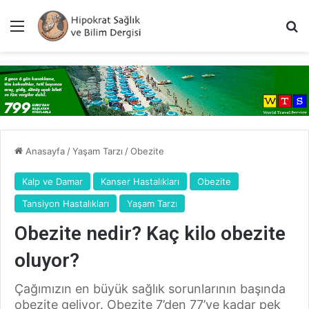
Menü
A
Anasayfa
/
Yaşam Tarzı
/
Obezite
Kalp ve Damar
Kanser Hastalıkları
Obezite
Tansiyon Hastalıkları
Yaşam Tarzı
Obezite nedir? Kaç kilo obezite
oluyor?
Çağımızın en büyük sağlık sorunlarının başında
obezite geliyor. Obezite 7’den 77’ye kadar pek