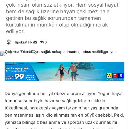
çok insanı olumsuz etkiliyor. Hem sosyal hayat
hem de sağlık üzerine hayatı çekilmez hale
getiren bu sağlık sorunundan tamamen
kurtulmanın mümkün olup olmadığı merak
ediliyor.
Hipokrat FR
B
0
i
r
e
-
p
o
s
Dünya genelinde her yıl obezite oranı artıyor. Yoğun hayat
t
temposu sebebiyle hazır ve yağlı gıdaların sıklıkla
a
tüketilmesi, hareketsiz yaşam tarzının her yaş grubunda
g
benimsenmesi aşırı kilo alınmasının en büyük sebebi. Peki,
ö
yalnızca bilinçsiz beslenme ve spordan uzak durmak mı
n