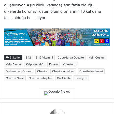
oluşturuyor. Aşırı kilolu vatandaşların fazla olduğu
ülkelerde koronavirüsten ölüm oranlarının 10 kat daha
fazla olduğu belirtiliyor.
Etiketler
B 12
B 12 Vitamini
Çocuklarda Obezite
Halil Coşkun
Kalp Damar
Kalp Hastalığı
Kanser
Kolesterol
Muhammed Coşkun
Obezite
Obezite Ameliyat
Obezite Nedenleri
Obezite Nedir
Obezite Sebepleri
Onut Atilla
Tansiyon