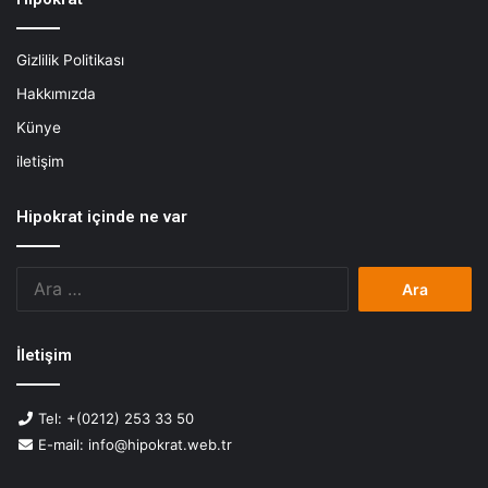
e
s
Gizlilik Politikası
l
e
Hakkımızda
n
Künye
m
e
iletişim
Hipokrat içinde ne var
Arama:
İletişim
Tel: +(0212) 253 33 50
E-mail: info@hipokrat.web.tr