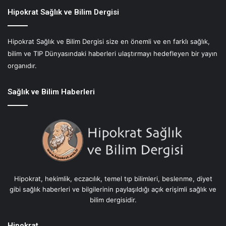
O
r
Hipokrat Sağlık ve Bilim Dergisi
u
ç
Hipokrat Sağlık ve Bilim Dergisi size en önemli ve en farklı sağlık,
M
bilim ve TIP Dünyasındaki haberleri ulaştırmayı hedefleyen bir yayın
u
t
organıdır.
f
a
Sağlık ve Bilim Haberleri
ğ
ı
:
N
i
s
t
i
Hipokrat, hekimlik, eczacılık, temel tıp bilimleri, beslenme, diyet
s
gibi sağlık haberleri ve bilgilerinin paylaşıldığı açık erişimli sağlık ve
i
bilim dergisidir.
m
o
B
Hipokrat