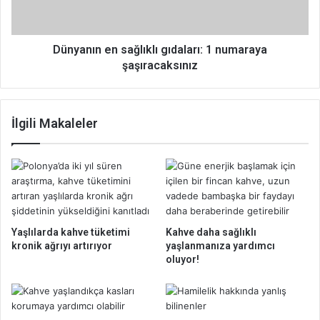
s
ı
i
n
n
e
e
n
Dünyanın en sağlıklı gıdaları: 1 numaraya
k
s
şaşıracaksınız
l
a
e
ğ
r
l
İlgili Makaleler
i
ı
k
k
o
l
v
ı
u
g
n
ı
:
d
İ
a
Yaşlılarda kahve tüketimi
Kahve daha sağlıklı
ş
l
kronik ağrıyı artırıyor
yaşlanmanıza yardımcı
t
a
oluyor!
e
r
b
ı
a
:
s
1