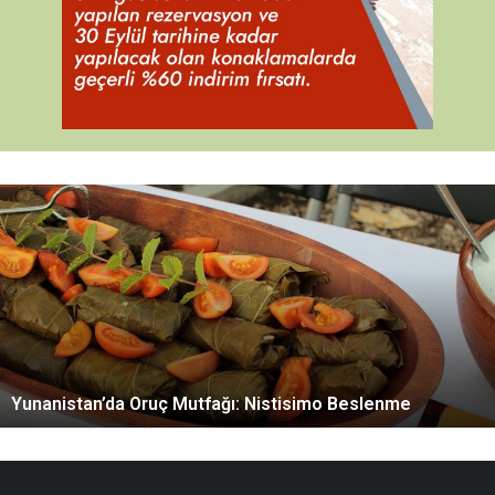
Y
u
n
a
n
i
s
t
a
Yunanistan’da Oruç Mutfağı: Nistisimo Beslenme
n
’
d
a