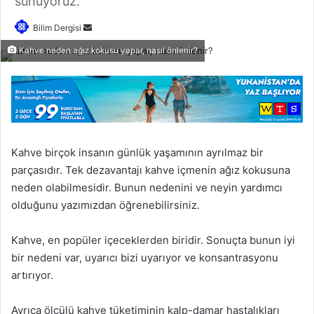
sunuyoruz.
Bilim Dergisi
B
i
Kahve neden ağız kokusu yapar, nasıl önlenir?
r
e
-
p
o
s
Kahve birçok insanın günlük yaşamının ayrılmaz bir
t
parçasıdır. Tek dezavantajı kahve içmenin ağız kokusuna
a
neden olabilmesidir. Bunun nedenini ve neyin yardımcı
g
olduğunu yazımızdan öğrenebilirsiniz.
ö
n
Kahve, en popüler içeceklerden biridir. Sonuçta bunun iyi
d
bir nedeni var, uyarıcı bizi uyarıyor ve konsantrasyonu
e
artırıyor.
r
m
Ayrıca ölçülü kahve tüketiminin kalp-damar hastalıkları
e