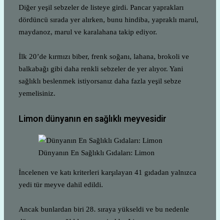
Diğer yeşil sebzeler de listeye girdi. Pancar yaprakları
dördüncü sırada yer alırken, bunu hindiba, yapraklı marul,
maydanoz, marul ve karalahana takip ediyor.
İlk 20’de kırmızı biber, frenk soğanı, lahana, brokoli ve
balkabağı gibi daha renkli sebzeler de yer alıyor. Yani
sağlıklı beslenmek istiyorsanız daha fazla yeşil sebze
yemelisiniz.
Limon dünyanın en sağlıklı meyvesidir
Dünyanın En Sağlıklı Gıdaları: Limon
İncelenen ve katı kriterleri karşılayan 41 gıdadan yalnızca
yedi tür meyve dahil edildi.
Ancak bunlardan biri 28. sıraya yükseldi ve bu nedenle