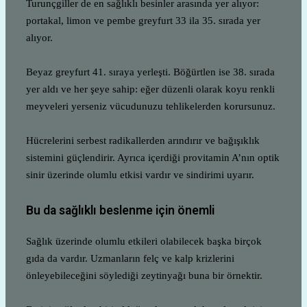
Turunçgiller de en sağlıklı besinler arasında yer alıyor:
portakal, limon ve pembe greyfurt 33 ila 35. sırada yer
alıyor.
Beyaz greyfurt 41. sıraya yerleşti. Böğürtlen ise 38. sırada
yer aldı ve her şeye sahip: eğer düzenli olarak koyu renkli
meyveleri yerseniz vücudunuzu tehlikelerden korursunuz.
Hücrelerini serbest radikallerden arındırır ve bağışıklık
sistemini güçlendirir. Ayrıca içerdiği provitamin A’nın optik
sinir üzerinde olumlu etkisi vardır ve sindirimi uyarır.
Bu da sağlıklı beslenme için önemli
Sağlık üzerinde olumlu etkileri olabilecek başka birçok
gıda da vardır. Uzmanların felç ve kalp krizlerini
önleyebileceğini söylediği zeytinyağı buna bir örnektir.