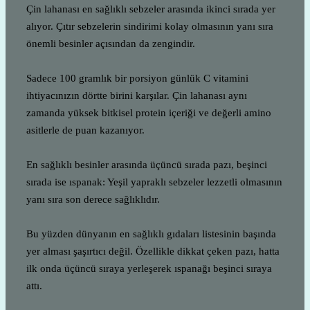
Çin lahanası en sağlıklı sebzeler arasında ikinci sırada yer
alıyor. Çıtır sebzelerin sindirimi kolay olmasının yanı sıra
önemli besinler açısından da zengindir.
Sadece 100 gramlık bir porsiyon günlük C vitamini
ihtiyacınızın dörtte birini karşılar. Çin lahanası aynı
zamanda yüksek bitkisel protein içeriği ve değerli amino
asitlerle de puan kazanıyor.
En sağlıklı besinler arasında üçüncü sırada pazı, beşinci
sırada ise ıspanak: Yeşil yapraklı sebzeler lezzetli olmasının
yanı sıra son derece sağlıklıdır.
Bu yüzden dünyanın en sağlıklı gıdaları listesinin başında
yer alması şaşırtıcı değil. Özellikle dikkat çeken pazı, hatta
ilk onda üçüncü sıraya yerleşerek ıspanağı beşinci sıraya
attı.