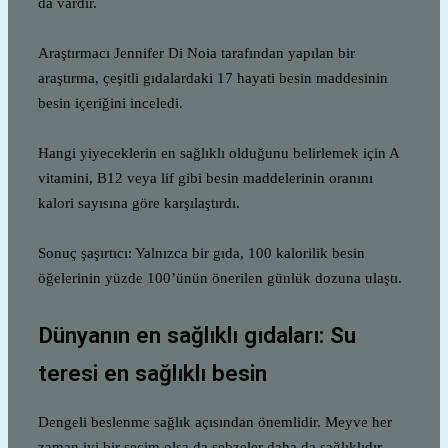
da vardır.
Araştırmacı Jennifer Di Noia tarafından yapılan bir
araştırma, çeşitli gıdalardaki 17 hayati besin maddesinin
besin içeriğini inceledi.
Hangi yiyeceklerin en sağlıklı olduğunu belirlemek için A
vitamini, B12 veya lif gibi besin maddelerinin oranını
kalori sayısına göre karşılaştırdı.
Sonuç şaşırtıcı: Yalnızca bir gıda, 100 kalorilik besin
öğelerinin yüzde 100’ünün önerilen günlük dozuna ulaştı.
Dünyanın en sağlıklı gıdaları: Su
teresi en sağlıklı besin
Dengeli beslenme sağlık açısından önemlidir. Meyve her
zaman iyi bir seçim olsa da sebzeler daha da sağlıklıdır.