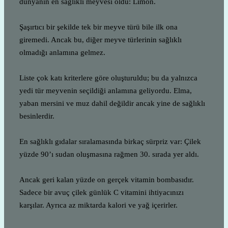
dünyanın en sağlıklı meyvesi oldu: Limon.
Şaşırtıcı bir şekilde tek bir meyve türü bile ilk ona
giremedi. Ancak bu, diğer meyve türlerinin sağlıklı
olmadığı anlamına gelmez.
Liste çok katı kriterlere göre oluşturuldu; bu da yalnızca
yedi tür meyvenin seçildiği anlamına geliyordu. Elma,
yaban mersini ve muz dahil değildir ancak yine de sağlıklı
besinlerdir.
En sağlıklı gıdalar sıralamasında birkaç sürpriz var: Çilek
yüzde 90’ı sudan oluşmasına rağmen 30. sırada yer aldı.
Ancak geri kalan yüzde on gerçek vitamin bombasıdır.
Sadece bir avuç çilek günlük C vitamini ihtiyacınızı
karşılar. Ayrıca az miktarda kalori ve yağ içerirler.