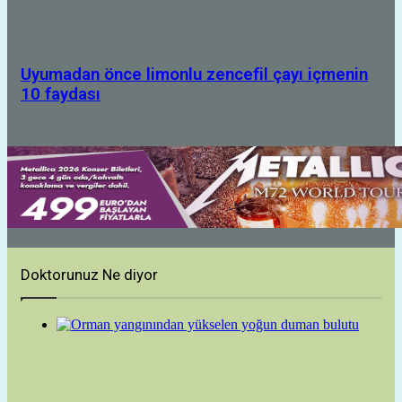
Uyumadan önce limonlu zencefil çayı içmenin
10 faydası
Doktorunuz Ne diyor