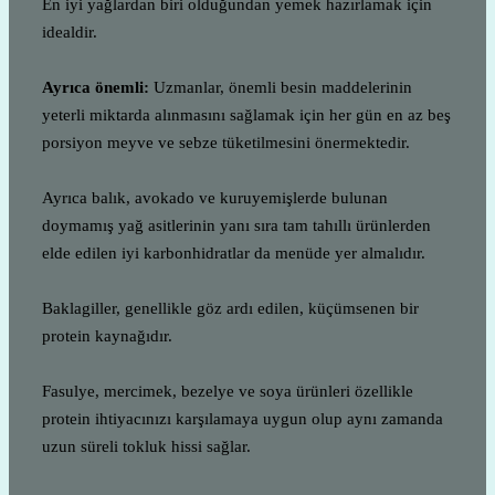
En iyi yağlardan biri olduğundan yemek hazırlamak için
idealdir.
Ayrıca önemli:
Uzmanlar, önemli besin maddelerinin
yeterli miktarda alınmasını sağlamak için her gün en az beş
porsiyon meyve ve sebze tüketilmesini önermektedir.
Ayrıca balık, avokado ve kuruyemişlerde bulunan
doymamış yağ asitlerinin yanı sıra tam tahıllı ürünlerden
elde edilen iyi karbonhidratlar da menüde yer almalıdır.
Baklagiller, genellikle göz ardı edilen, küçümsenen bir
protein kaynağıdır.
Fasulye, mercimek, bezelye ve soya ürünleri özellikle
protein ihtiyacınızı karşılamaya uygun olup aynı zamanda
uzun süreli tokluk hissi sağlar.