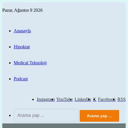
Pazar, Ağustos 9 2026
Anasayfa
Hipokrat
Medical Teknoloji
Podcast
Instagram
YouTube
LinkedIn
X
Facebook
RSS
Arama yap ...