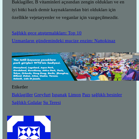
Baklagiller, B vitaminleri açısından zengin oldukları ve en
iyi bitki bazlı demir kaynaklarından biri oldukları için
özellikle vejetaryenler ve veganlar için vazgeçilmezdir.
Sağlıklı gece atıştırmalıkları: Top 10
Uzmanların gündemindeki mucize enzim: Nattokinaz
Etiketler
Baklagiller
Greyfurt
Ispanak
Limon
Pazı
sağlıklı besinler
Sağlıklı Gıdalar
Su Teresi