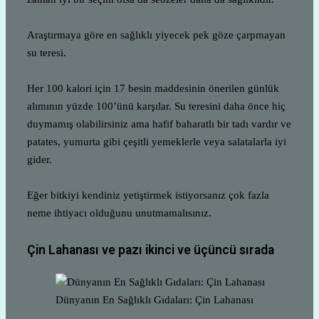
Araştırmaya göre en sağlıklı yiyecek pek göze çarpmayan
su teresi.
Her 100 kalori için 17 besin maddesinin önerilen günlük
alımının yüzde 100’ünü karşılar. Su teresini daha önce hiç
duymamış olabilirsiniz ama hafif baharatlı bir tadı vardır ve
patates, yumurta gibi çeşitli yemeklerle veya salatalarla iyi
gider.
Eğer bitkiyi kendiniz yetiştirmek istiyorsanız çok fazla
neme ihtiyacı olduğunu unutmamalısınız.
Çin Lahanası ve pazı ikinci ve üçüncü sırada
Dünyanın En Sağlıklı Gıdaları: Çin Lahanası