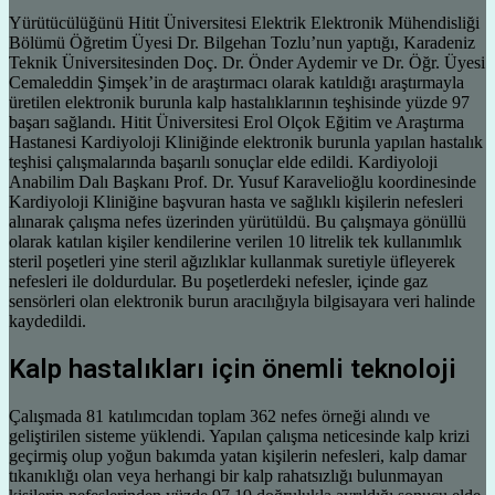
Yürütücülüğünü Hitit Üniversitesi Elektrik Elektronik Mühendisliği
Bölümü Öğretim Üyesi Dr. Bilgehan Tozlu’nun yaptığı, Karadeniz
Teknik Üniversitesinden Doç. Dr. Önder Aydemir ve Dr. Öğr. Üyesi
Cemaleddin Şimşek’in de araştırmacı olarak katıldığı araştırmayla
üretilen elektronik burunla kalp hastalıklarının teşhisinde yüzde 97
başarı sağlandı. Hitit Üniversitesi Erol Olçok Eğitim ve Araştırma
Hastanesi Kardiyoloji Kliniğinde elektronik burunla yapılan hastalık
teşhisi çalışmalarında başarılı sonuçlar elde edildi. Kardiyoloji
Anabilim Dalı Başkanı Prof. Dr. Yusuf Karavelioğlu koordinesinde
Kardiyoloji Kliniğine başvuran hasta ve sağlıklı kişilerin nefesleri
alınarak çalışma nefes üzerinden yürütüldü. Bu çalışmaya gönüllü
olarak katılan kişiler kendilerine verilen 10 litrelik tek kullanımlık
steril poşetleri yine steril ağızlıklar kullanmak suretiyle üfleyerek
nefesleri ile doldurdular. Bu poşetlerdeki nefesler, içinde gaz
sensörleri olan elektronik burun aracılığıyla bilgisayara veri halinde
kaydedildi.
Kalp hastalıkları için önemli teknoloji
Çalışmada 81 katılımcıdan toplam 362 nefes örneği alındı ve
geliştirilen sisteme yüklendi. Yapılan çalışma neticesinde kalp krizi
geçirmiş olup yoğun bakımda yatan kişilerin nefesleri, kalp damar
tıkanıklığı olan veya herhangi bir kalp rahatsızlığı bulunmayan