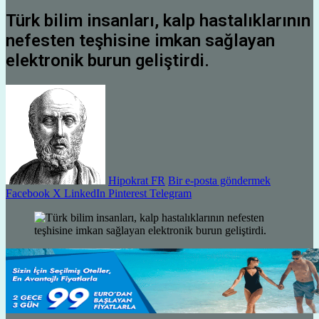
Türk bilim insanları, kalp hastalıklarının
nefesten teşhisine imkan sağlayan
elektronik burun geliştirdi.
Hipokrat FR
Bir e-posta göndermek
Facebook
X
LinkedIn
Pinterest
Telegram