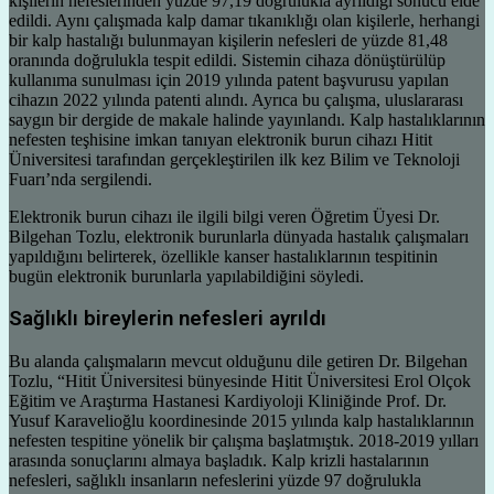
kişilerin nefeslerinden yüzde 97,19 doğrulukla ayrıldığı sonucu elde
edildi. Aynı çalışmada kalp damar tıkanıklığı olan kişilerle, herhangi
bir kalp hastalığı bulunmayan kişilerin nefesleri de yüzde 81,48
oranında doğrulukla tespit edildi. Sistemin cihaza dönüştürülüp
kullanıma sunulması için 2019 yılında patent başvurusu yapılan
cihazın 2022 yılında patenti alındı. Ayrıca bu çalışma, uluslararası
saygın bir dergide de makale halinde yayınlandı. Kalp hastalıklarının
nefesten teşhisine imkan tanıyan elektronik burun cihazı Hitit
Üniversitesi tarafından gerçekleştirilen ilk kez Bilim ve Teknoloji
Fuarı’nda sergilendi.
Elektronik burun cihazı ile ilgili bilgi veren Öğretim Üyesi Dr.
Bilgehan Tozlu, elektronik burunlarla dünyada hastalık çalışmaları
yapıldığını belirterek, özellikle kanser hastalıklarının tespitinin
bugün elektronik burunlarla yapılabildiğini söyledi.
Sağlıklı bireylerin nefesleri ayrıldı
Bu alanda çalışmaların mevcut olduğunu dile getiren Dr. Bilgehan
Tozlu, “Hitit Üniversitesi bünyesinde Hitit Üniversitesi Erol Olçok
Eğitim ve Araştırma Hastanesi Kardiyoloji Kliniğinde Prof. Dr.
Yusuf Karavelioğlu koordinesinde 2015 yılında kalp hastalıklarının
nefesten tespitine yönelik bir çalışma başlatmıştık. 2018-2019 yılları
arasında sonuçlarını almaya başladık. Kalp krizli hastalarının
nefesleri, sağlıklı insanların nefeslerini yüzde 97 doğrulukla