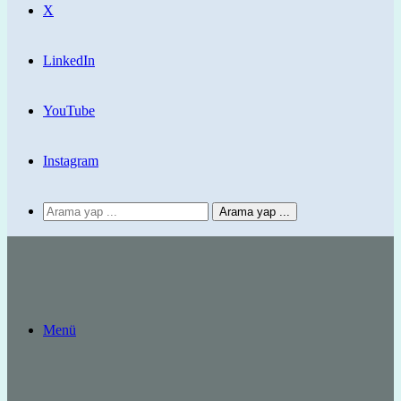
X
LinkedIn
YouTube
Instagram
Arama yap ...
Menü