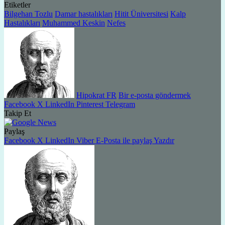
Etiketler
Bilgehan Tozlu
Damar hastalıkları
Hitit Üniversitesi
Kalp
Hastalıkları
Muhammed Keskin
Nefes
Hipokrat FR
Bir e-posta göndermek
Facebook
X
LinkedIn
Pinterest
Telegram
Takip Et
Paylaş
Facebook
X
LinkedIn
Viber
E-Posta ile paylaş
Yazdır