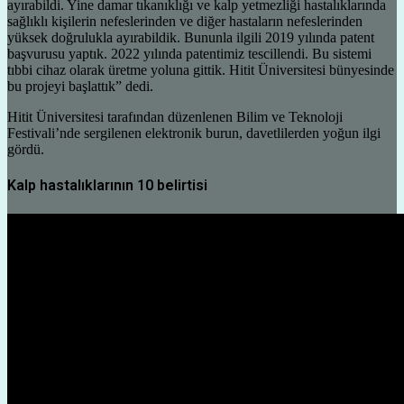
ayırabildi. Yine damar tıkanıklığı ve kalp yetmezliği hastalıklarında
sağlıklı kişilerin nefeslerinden ve diğer hastaların nefeslerinden
yüksek doğrulukla ayırabildik. Bununla ilgili 2019 yılında patent
başvurusu yaptık. 2022 yılında patentimiz tescillendi. Bu sistemi
tıbbi cihaz olarak üretme yoluna gittik. Hitit Üniversitesi bünyesinde
bu projeyi başlattık” dedi.
Hitit Üniversitesi tarafından düzenlenen Bilim ve Teknoloji
Festivali’nde sergilenen elektronik burun, davetlilerden yoğun ilgi
gördü.
Kalp hastalıklarının 10 belirtisi