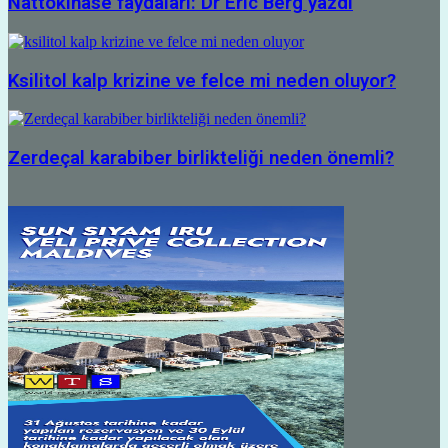
Nattokinase faydaları: Dr Eric Berg yazdı
Ksilitol kalp krizine ve felce mi neden oluyor?
Zerdeçal karabiber birlikteliği neden önemli?