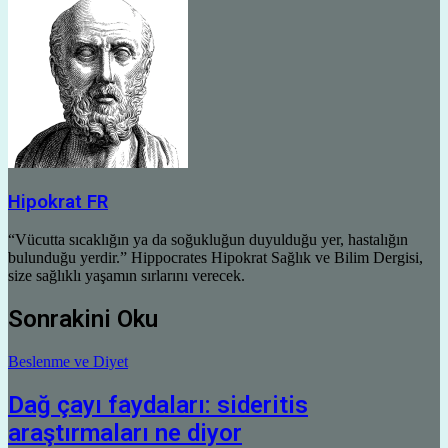
Hipokrat FR
“Vücutta sıcaklığın ya da soğukluğun duyulduğu yer, hastalığın
bulunduğu yerdir.” Hippocrates Hipokrat Sağlık ve Bilim Dergisi,
size sağlıklı yaşamın sırlarını verecek.
Sonrakini Oku
Beslenme ve Diyet
Dağ çayı faydaları: sideritis
araştırmaları ne diyor