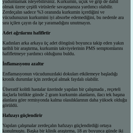
yudumlamak isteyebilirsiniz. Kurkumin, uçuk ve grip de dahil
olmak üzere çeşitli virüslerle savaşmanıza yardımcı olabilir.
Zerdeçalın sadece %3 oranında kurkumin içerdiğini ve
vücudunuzun kurkumini iyi absorbe edemediğini, bu nedenle ara
sıra içilen çayın da işe yaramadığını unutmayın.
Adet ağrılarını hafifletir
Kadınları arka arkaya üç adet döngüsü boyunca takip eden yakın
tarihli bir araştırma, kurkumin takviyelerinin PMS semptomlarını
hafifletmeye yardımcı olduğunu buldu.
İnflamasyonu azaltır
Enflamasyonun vücudunuzdaki dokuları etkilemeye başladığı
kronik durumlar için zerdeçal almak faydalı olabilir.
Ülseratif kolitli hastalar üzerinde yapılan bir çalışmada , reçeteli
ilaçlarla birlikte günde 2 gram kurkumin alanların, ilacı tek başına
alanlara göre remisyonda kalma olasılıklarının daha yüksek olduğu
görüldü.
Hafızayı güçlendirir
Yapılan çalışmalar zerdeçalın hafızayı güçlendirdiği ortaya
konulmuştu. Başka bir klinik araştırma, 18 ay boyunca günde iki