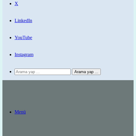
X
LinkedIn
YouTube
Instagram
Arama yap ...
Menü