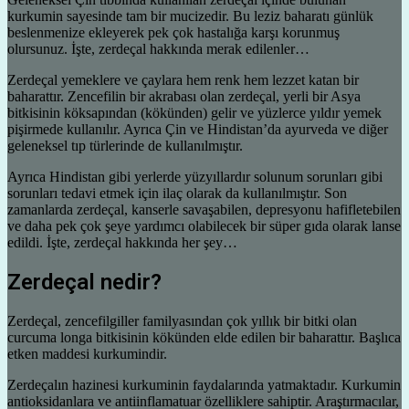
kurkumin sayesinde tam bir mucizedir. Bu leziz baharatı günlük
beslenmenize ekleyerek pek çok hastalığa karşı korunmuş
olursunuz. İşte, zerdeçal hakkında merak edilenler…
Zerdeçal yemeklere ve çaylara hem renk hem lezzet katan bir
baharattır. Zencefilin bir akrabası olan zerdeçal, yerli bir Asya
bitkisinin köksapından (kökünden) gelir ve yüzlerce yıldır yemek
pişirmede kullanılır. Ayrıca Çin ve Hindistan’da ayurveda ve diğer
geleneksel tıp türlerinde de kullanılmıştır.
Ayrıca Hindistan gibi yerlerde yüzyıllardır solunum sorunları gibi
sorunları tedavi etmek için ilaç olarak da kullanılmıştır. Son
zamanlarda zerdeçal, kanserle savaşabilen, depresyonu hafifletebilen
ve daha pek çok şeye yardımcı olabilecek bir süper gıda olarak lanse
edildi. İşte, zerdeçal hakkında her şey…
Zerdeçal nedir?
Zerdeçal, zencefilgiller familyasından çok yıllık bir bitki olan
curcuma longa bitkisinin kökünden elde edilen bir baharattır. Başlıca
etken maddesi kurkumindir.
Zerdeçalın hazinesi kurkuminin faydalarında yatmaktadır. Kurkumin
antioksidanlara ve antiinflamatuar özelliklere sahiptir. Araştırmacılar,