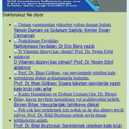
Doktorunuz Ne diyor
Yangın Dumanı ve Solunum Sağlığı: Kimler Dışarı
Çıkmamalı
Nattokinase faydaları: Dr Eric Berg yazdı
D Vitamini düzeyi kaç olmalı? Prof. Dr. Yeşim Erbil
anlatıyor
Prof. Dr. İlhan Gölbaşı: Sigara tüketen gençlerde yazın
kalp krizi riski artar
Birsen Bilge: Havuzlardaki tehlikeye dikkat
Prof. Dr. Bilal Boztosun: Serinlemek isterken kalp krizi