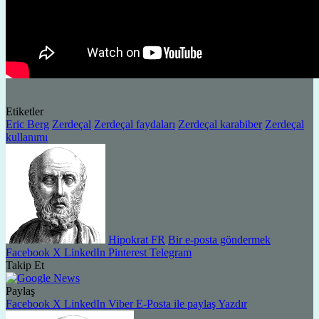
Etiketler
Eric Berg
Zerdeçal
Zerdeçal faydaları
Zerdeçal karabiber
Zerdeçal
kullanımı
Hipokrat FR
Bir e-posta göndermek
Facebook
X
LinkedIn
Pinterest
Telegram
Takip Et
Paylaş
Facebook
X
LinkedIn
Viber
E-Posta ile paylaş
Yazdır