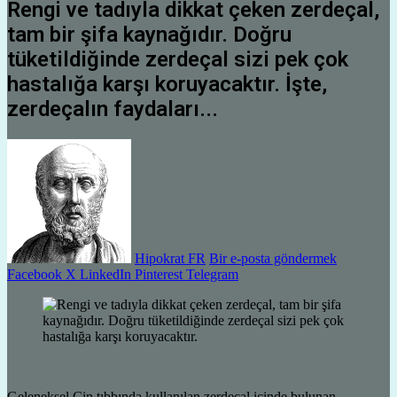
Rengi ve tadıyla dikkat çeken zerdeçal,
tam bir şifa kaynağıdır. Doğru
tüketildiğinde zerdeçal sizi pek çok
hastalığa karşı koruyacaktır. İşte,
zerdeçalın faydaları...
Hipokrat FR
Bir e-posta göndermek
Facebook
X
LinkedIn
Pinterest
Telegram
Geleneksel Çin tıbbında kullanılan zerdeçal içinde bulunan