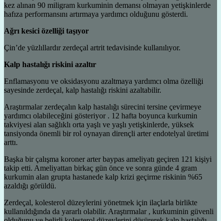
kez alınan 90 miligram kurkuminin demansı olmayan yetişkinlerde
hafıza performansını artırmaya yardımcı olduğunu gösterdi.
Ağrı kesici özelliği taşıyor
Çin’de yüzlıllardır zerdeçal artrit tedavisinde kullanılıyor.
Kalp hastalığı riskini azaltır
Enflamasyonu ve oksidasyonu azaltmaya yardımcı olma özelliği
sayesinde zerdeçal, kalp hastalığı riskini azaltabilir.
Araştırmalar zerdeçalın kalp hastalığı sürecini tersine çevirmeye
yardımcı olabileceğini gösteriyor . 12 hafta boyunca kurkumin
takviyesi alan sağlıklı orta yaşlı ve yaşlı yetişkinlerde, yüksek
tansiyonda önemli bir rol oynayan dirençli arter endotelyal üretimi
arttı.
Başka bir çalışma koroner arter baypas ameliyatı geçiren 121 kişiyi
takip etti. Ameliyattan birkaç gün önce ve sonra günde 4 gram
kurkumin alan grupta hastanede kalp krizi geçirme riskinin %65
azaldığı görüldü.
Zerdeçal, kolesterol düzeylerini yönetmek için ilaçlarla birlikte
kullanıldığında da yararlı olabilir. Araştırmalar , kurkuminin güvenli
olduğunu ve belirli kolesterol düzeylerini düşürerek kalp hastalığı