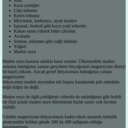
Muz
Kuru yemişler
Chia tohumu
Keten tohumu
Mercimek, barbunya, siyah fasulye
Ispanak, brokoli gibi koyu yeşil sebzeler
Kakao oranı yüksek bitter çikolata
Avokado
Somon, uskumru gibi yağlı balıklar
Yoğurt
Maden suyu
Maden suyu konusu sıklıkla bana sorulur. Ülkemizdeki maden
sularına baktığımız zaman gerçekten birçoğunun magnezyum düzeyi
bir hayli yüksek. Ancak genel ihtiyacımıza baktığımız zaman
magnezyum
ihtiyacımızı maden suyundan tek başına karşılamak pek mümkün
değil doğru da değil.
Maden suyu ile ilgili çektiğimiz videoda da anlattığımız gibi belirli
bir ölçü içinde maden suyu tüketmenin hiçbir zararı yok faydası
olabilir.
Günlük magnezyum ihtiyacımızın kadın erkek arasında farklılık
göstermekle birlikte günde 300 ila 400 miligram olduğu
hesaplanmıştır.