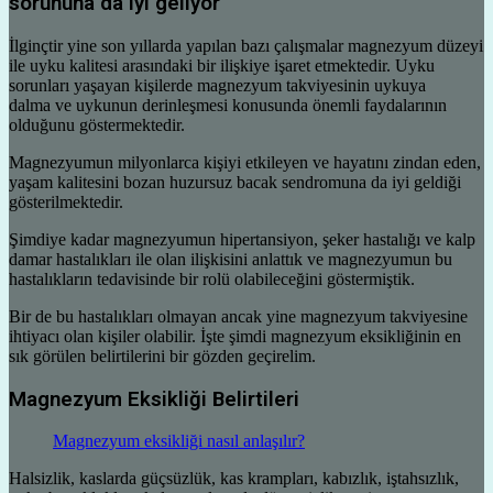
sorununa da iyi geliyor
İlginçtir yine son yıllarda yapılan bazı çalışmalar magnezyum düzeyi
ile uyku kalitesi arasındaki bir ilişkiye işaret etmektedir. Uyku
sorunları yaşayan kişilerde magnezyum takviyesinin uykuya
dalma ve uykunun derinleşmesi konusunda önemli faydalarının
olduğunu göstermektedir.
Magnezyumun milyonlarca kişiyi etkileyen ve hayatını zindan eden,
yaşam kalitesini bozan huzursuz bacak sendromuna da iyi geldiği
gösterilmektedir.
Şimdiye kadar magnezyumun hipertansiyon, şeker hastalığı ve kalp
damar hastalıkları ile olan ilişkisini anlattık ve magnezyumun bu
hastalıkların tedavisinde bir rolü olabileceğini göstermiştik.
Bir de bu hastalıkları olmayan ancak yine magnezyum takviyesine
ihtiyacı olan kişiler olabilir. İşte şimdi magnezyum eksikliğinin en
sık görülen belirtilerini bir gözden geçirelim.
Magnezyum Eksikliği Belirtileri
Magnezyum eksikliği nasıl anlaşılır?
Halsizlik, kaslarda güçsüzlük, kas krampları, kabızlık, iştahsızlık,