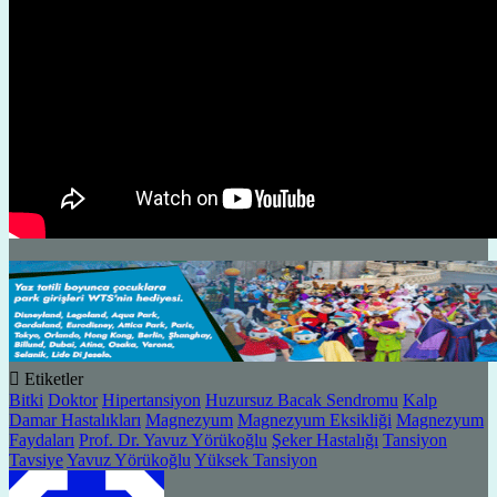
Etiketler
Bitki
Doktor
Hipertansiyon
Huzursuz Bacak Sendromu
Kalp
Damar Hastalıkları
Magnezyum
Magnezyum Eksikliği
Magnezyum
Faydaları
Prof. Dr. Yavuz Yörükoğlu
Şeker Hastalığı
Tansiyon
Tavsiye
Yavuz Yörükoğlu
Yüksek Tansiyon