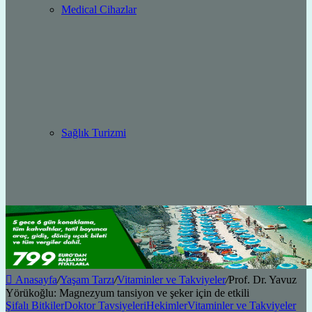
Medical Cihazlar
Sağlık Turizmi
Anasayfa
/
Yaşam Tarzı
/
Vitaminler ve Takviyeler
/
Prof. Dr. Yavuz
Yörükoğlu: Magnezyum tansiyon ve şeker için de etkili
Şifalı Bitkiler
Doktor Tavsiyeleri
Hekimler
Vitaminler ve Takviyeler