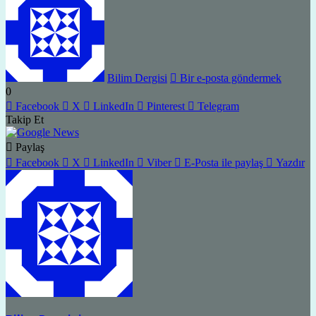
Bilim Dergisi
Bir e-posta göndermek
0
Facebook
X
LinkedIn
Pinterest
Telegram
Takip Et
Paylaş
Facebook
X
LinkedIn
Viber
E-Posta ile paylaş
Yazdır