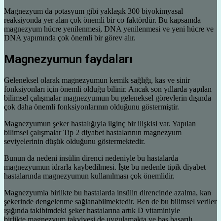
Magnezyum da potasyum gibi yaklaşık 300 biyokimyasal
reaksiyonda yer alan çok önemli bir co faktördür. Bu kapsamda
magnezyum hücre yenilenmesi, DNA yenilenmesi ve yeni hücre ve
DNA yapımında çok önemli bir görev alır.
Magnezyumun faydaları
Geleneksel olarak magnezyumun kemik sağlığı, kas ve sinir
fonksiyonları için önemli olduğu bilinir. Ancak son yıllarda yapılan
bilimsel çalışmalar magnezyumun bu geleneksel görevlerin dışında
çok daha önemli fonksiyonlarının olduğunu göstermiştir.
Magnezyumun şeker hastalığıyla ilginç bir ilişkisi var. Yapılan
bilimsel çalışmalar Tip 2 diyabet hastalarının magnezyum
seviyelerinin düşük olduğunu göstermektedir.
Bunun da nedeni insülin direnci nedeniyle bu hastalarda
magnezyumun idrarla kaybedilmesi. İşte bu nedenle tipik diyabet
hastalarında magnezyumun kullanılması çok önemlidir.
Magnezyumla birlikte bu hastalarda insülin direncinde azalma, kan
şekerinde dengelenme sağlanabilmektedir. Ben de bu bilimsel veriler
ışığında takibimdeki şeker hastalarına artık D vitaminiyle
birlikte magnezyum takviyesi de uygulamakta ve baş başarılı