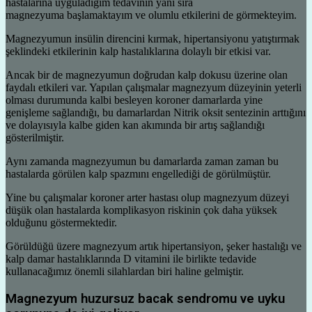
hastalarına uyguladığım tedavinin yanı sıra
magnezyuma başlamaktayım ve olumlu etkilerini de görmekteyim.
Magnezyumun insülin direncini kırmak, hipertansiyonu yatıştırmak
şeklindeki etkilerinin kalp hastalıklarına dolaylı bir etkisi var.
Ancak bir de magnezyumun doğrudan kalp dokusu üzerine olan
faydalı etkileri var. Yapılan çalışmalar magnezyum düzeyinin yeterli
olması durumunda kalbi besleyen koroner damarlarda yine
genişleme sağlandığı, bu damarlardan Nitrik oksit sentezinin arttığını
ve dolayısıyla kalbe giden kan akımında bir artış sağlandığı
gösterilmiştir.
Aynı zamanda magnezyumun bu damarlarda zaman zaman bu
hastalarda görülen kalp spazmını engellediği de görülmüştür.
Yine bu çalışmalar koroner arter hastası olup magnezyum düzeyi
düşük olan hastalarda komplikasyon riskinin çok daha yüksek
olduğunu göstermektedir.
Görüldüğü üzere magnezyum artık hipertansiyon, şeker hastalığı ve
kalp damar hastalıklarında D vitamini ile birlikte tedavide
kullanacağımız önemli silahlardan biri haline gelmiştir.
Magnezyum huzursuz bacak sendromu ve uyku