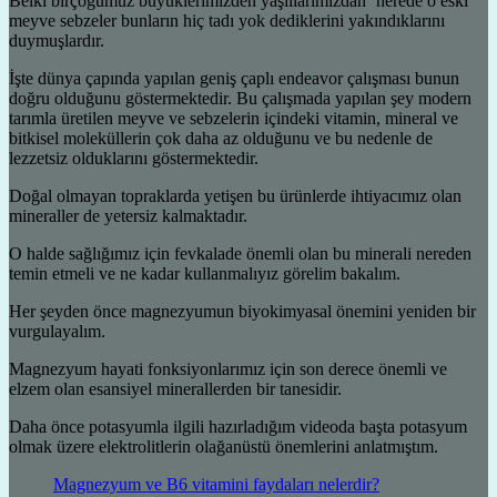
Belki birçoğumuz büyüklerimizden yaşlılarımızdan ‘nerede o eski
meyve sebzeler bunların hiç tadı yok dediklerini yakındıklarını
duymuşlardır.
İşte dünya çapında yapılan geniş çaplı endeavor çalışması bunun
doğru olduğunu göstermektedir. Bu çalışmada yapılan şey modern
tarımla üretilen meyve ve sebzelerin içindeki vitamin, mineral ve
bitkisel moleküllerin çok daha az olduğunu ve bu nedenle de
lezzetsiz olduklarını göstermektedir.
Doğal olmayan topraklarda yetişen bu ürünlerde ihtiyacımız olan
mineraller de yetersiz kalmaktadır.
O halde sağlığımız için fevkalade önemli olan bu minerali nereden
temin etmeli ve ne kadar kullanmalıyız görelim bakalım.
Her şeyden önce magnezyumun biyokimyasal önemini yeniden bir
vurgulayalım.
Magnezyum hayati fonksiyonlarımız için son derece önemli ve
elzem olan esansiyel minerallerden bir tanesidir.
Daha önce potasyumla ilgili hazırladığım videoda başta potasyum
olmak üzere elektrolitlerin olağanüstü önemlerini anlatmıştım.
Magnezyum ve B6 vitamini faydaları nelerdir?