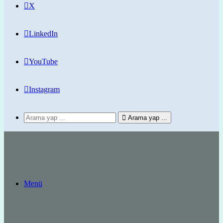
X
LinkedIn
YouTube
Instagram
Arama yap ...
Menü