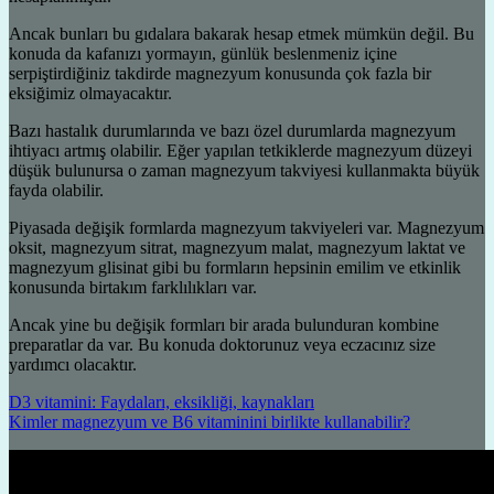
Ancak bunları bu gıdalara bakarak hesap etmek mümkün değil. Bu
konuda da kafanızı yormayın, günlük beslenmeniz içine
serpiştirdiğiniz takdirde magnezyum konusunda çok fazla bir
eksiğimiz olmayacaktır.
Bazı hastalık durumlarında ve bazı özel durumlarda magnezyum
ihtiyacı artmış olabilir. Eğer yapılan tetkiklerde magnezyum düzeyi
düşük bulunursa o zaman magnezyum takviyesi kullanmakta büyük
fayda olabilir.
Piyasada değişik formlarda magnezyum takviyeleri var. Magnezyum
oksit, magnezyum sitrat, magnezyum malat, magnezyum laktat ve
magnezyum glisinat gibi bu formların hepsinin emilim ve etkinlik
konusunda birtakım farklılıkları var.
Ancak yine bu değişik formları bir arada bulunduran kombine
preparatlar da var. Bu konuda doktorunuz veya eczacınız size
yardımcı olacaktır.
D3 vitamini: Faydaları, eksikliği, kaynakları
Kimler magnezyum ve B6 vitaminini birlikte kullanabilir?