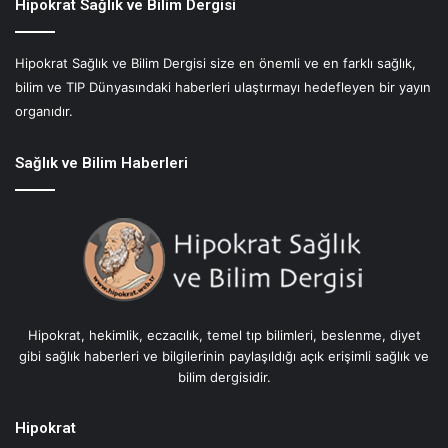
r
Hipokrat Sağlık ve Bilim Dergisi
u
ç
Hipokrat Sağlık ve Bilim Dergisi size en önemli ve en farklı sağlık,
M
bilim ve TIP Dünyasındaki haberleri ulaştırmayı hedefleyen bir yayın
u
t
organıdır.
f
a
Sağlık ve Bilim Haberleri
ğ
ı
:
N
i
s
t
i
Hipokrat, hekimlik, eczacılık, temel tıp bilimleri, beslenme, diyet
s
gibi sağlık haberleri ve bilgilerinin paylaşıldığı açık erişimli sağlık ve
i
bilim dergisidir.
m
o
B
Hipokrat
e