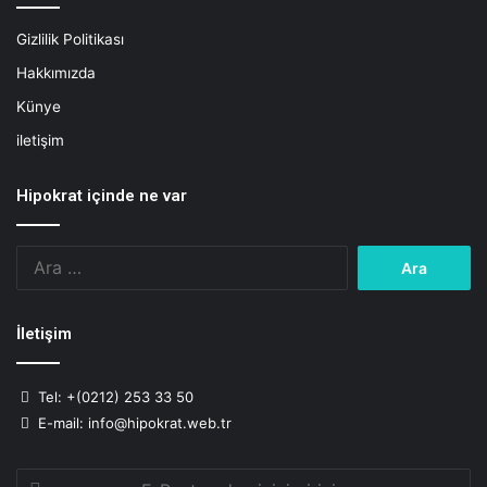
s
Gizlilik Politikası
l
e
Hakkımızda
n
Künye
m
e
iletişim
Hipokrat içinde ne var
Arama:
İletişim
Tel: +(0212) 253 33 50
E-mail: info@hipokrat.web.tr
E-