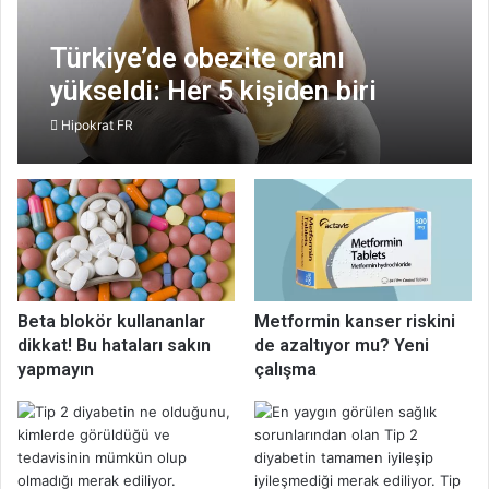
Türkiye’de obezite oranı
yükseldi: Her 5 kişiden biri
obez
Hipokrat FR
Beta blokör kullananlar
Metformin kanser riskini
dikkat! Bu hataları sakın
de azaltıyor mu? Yeni
yapmayın
çalışma