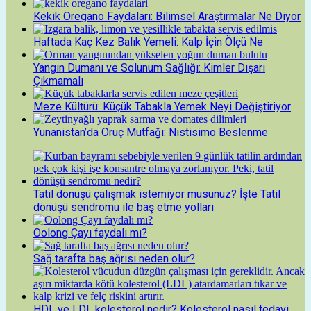
Kekik Oregano Faydaları: Bilimsel Araştırmalar Ne Diyor
Haftada Kaç Kez Balık Yemeli: Kalp İçin Ölçü Ne
Yangın Dumanı ve Solunum Sağlığı: Kimler Dışarı
Çıkmamalı
Meze Kültürü: Küçük Tabakla Yemek Neyi Değiştiriyor
Yunanistan’da Oruç Mutfağı: Nistisimo Beslenme
Tatil dönüşü çalışmak istemiyor musunuz? İşte Tatil
dönüşü sendromu ile baş etme yolları
Oolong Çayı faydalı mı?
Sağ tarafta baş ağrısı neden olur?
HDL ve LDL kolesterol nedir? Kolesterol nasıl tedavi