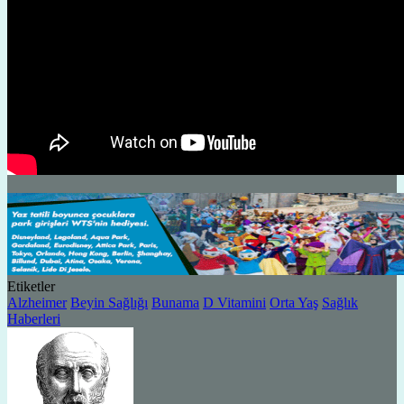
Etiketler
Alzheimer
Beyin Sağlığı
Bunama
D Vitamini
Orta Yaş
Sağlık
Haberleri