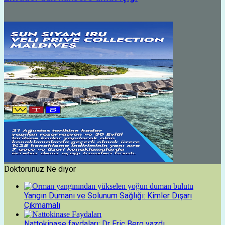
Doktorunuz Ne diyor
Yangın Dumanı ve Solunum Sağlığı: Kimler Dışarı
Çıkmamalı
Nattokinase faydaları: Dr Eric Berg yazdı