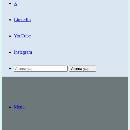
X
LinkedIn
YouTube
Instagram
Arama yap ...
Menü