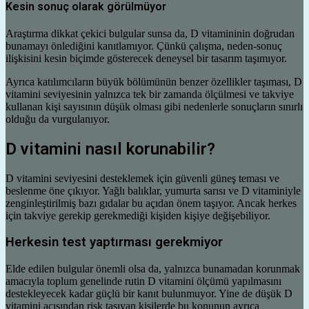
Kesin sonuç olarak görülmüyor
Araştırma dikkat çekici bulgular sunsa da, D vitamininin doğrudan
bunamayı önlediğini kanıtlamıyor. Çünkü çalışma, neden-sonuç
ilişkisini kesin biçimde gösterecek deneysel bir tasarım taşımıyor.
Ayrıca katılımcıların büyük bölümünün benzer özellikler taşıması, D
vitamini seviyesinin yalnızca tek bir zamanda ölçülmesi ve takviye
kullanan kişi sayısının düşük olması gibi nedenlerle sonuçların sınırlı
olduğu da vurgulanıyor.
D vitamini nasıl korunabilir?
D vitamini seviyesini desteklemek için güvenli güneş teması ve
beslenme öne çıkıyor. Yağlı balıklar, yumurta sarısı ve D vitaminiyle
zenginleştirilmiş bazı gıdalar bu açıdan önem taşıyor. Ancak herkes
için takviye gerekip gerekmediği kişiden kişiye değişebiliyor.
Herkesin test yaptırması gerekmiyor
Elde edilen bulgular önemli olsa da, yalnızca bunamadan korunmak
amacıyla toplum genelinde rutin D vitamini ölçümü yapılmasını
destekleyecek kadar güçlü bir kanıt bulunmuyor. Yine de düşük D
vitamini açısından risk taşıyan kişilerde bu konunun ayrıca