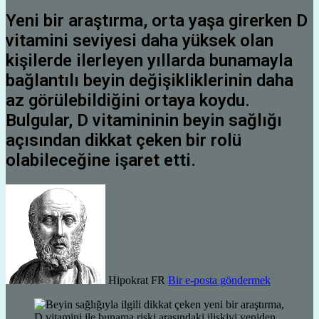
Yeni bir araştırma, orta yaşa girerken D
vitamini seviyesi daha yüksek olan
kişilerde ilerleyen yıllarda bunamayla
bağlantılı beyin değişikliklerinin daha
az görülebildiğini ortaya koydu.
Bulgular, D vitamininin beyin sağlığı
açısından dikkat çeken bir rolü
olabileceğine işaret etti.
Hipokrat FR
Bir e-posta göndermek