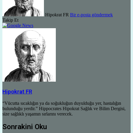
Hipokrat FR
Bir e-posta göndermek
Takip Et
Hipokrat FR
“Vücutta sıcaklığın ya da soğukluğun duyulduğu yer, hastalığın
bulunduğu yerdir.” Hippocrates Hipokrat Sağlık ve Bilim Dergisi,
size sağlıklı yaşamın sırlarını verecek.
Sonrakini Oku