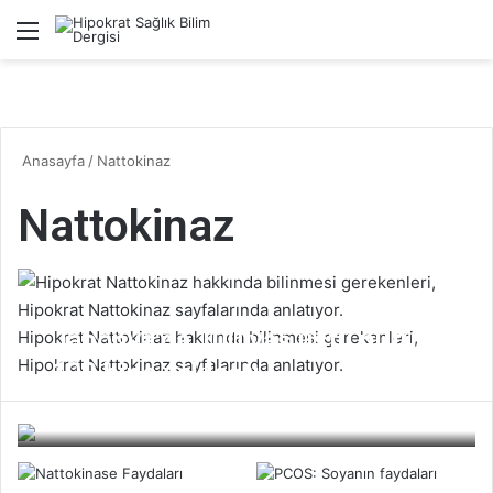
Menü
A
Anasayfa
/
Nattokinaz
Nattokinaz
Japonya’da 100 yaş üstü nüfus
Hipokrat Nattokinaz hakkında bilinmesi gerekenleri,
Hipokrat Nattokinaz sayfalarında anlatıyor.
100 bine yaklaştı
Bilim Dergisi