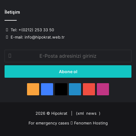
İletişim
Tel: +(0212) 253 33 50
E-mail: info@hipokrat.web.tr
E-
Posta
adresinizi
giriniz
RSS
Facebook
X
LinkedIn
YouTube
Instagram
2026 ©
Hipokrat
| (
xml
news
)
For emergency cases
Fenomen Hosting