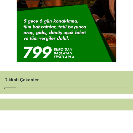
Dikkati Çekenler
H
a