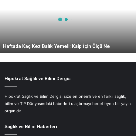
f
t
a
d
a
K
a
Haftada Kaç Kez Balık Yemeli: Kalp İçin Ölçü Ne
ç
K
e
z
B
a
Hipokrat Sağlık ve Bilim Dergisi
l
ı
Hipokrat Sağlık ve Bilim Dergisi size en önemli ve en farklı sağlık,
k
bilim ve TIP Dünyasındaki haberleri ulaştırmayı hedefleyen bir yayın
Y
e
organıdır.
m
e
Sağlık ve Bilim Haberleri
l
i