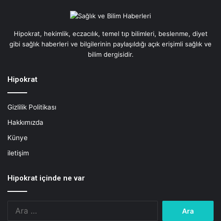
:
K
a
Hipokrat, hekimlik, eczacılık, temel tıp bilimleri, beslenme, diyet
l
gibi sağlık haberleri ve bilgilerinin paylaşıldığı açık erişimli sağlık ve
p
bilim dergisidir.
İ
ç
Hipokrat
i
n
Ö
Gizlilik Politikası
l
Hakkımızda
ç
ü
Künye
N
iletişim
e
Hipokrat içinde ne var
Arama: