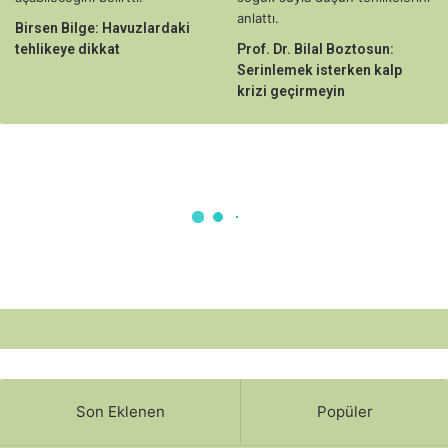
Birsen Bilge: Havuzlardaki
tehlikeye dikkat
Prof. Dr. Bilal Boztosun:
Serinlemek isterken kalp
krizi geçirmeyin
Son Eklenen
Popüler