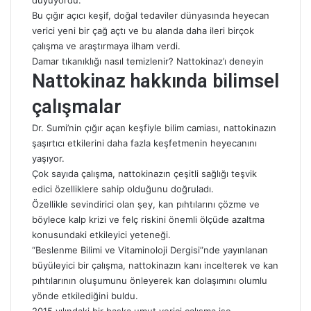
Bu çığır açıcı keşif, doğal tedaviler dünyasında heyecan
verici yeni bir çağ açtı ve bu alanda daha ileri birçok
çalışma ve araştırmaya ilham verdi.
Damar tıkanıklığı nasıl temizlenir? Nattokinaz’ı deneyin
Nattokinaz hakkında bilimsel
çalışmalar
Dr. Sumi’nin çığır açan keşfiyle bilim camiası, nattokinazın
şaşırtıcı etkilerini daha fazla keşfetmenin heyecanını
yaşıyor.
Çok sayıda çalışma, nattokinazın çeşitli sağlığı teşvik
edici özelliklere sahip olduğunu doğruladı.
Özellikle sevindirici olan şey, kan pıhtılarını çözme ve
böylece kalp krizi ve felç riskini önemli ölçüde azaltma
konusundaki etkileyici yeteneği.
“Beslenme Bilimi ve Vitaminoloji Dergisi”nde yayınlanan
büyüleyici bir çalışma, nattokinazın kanı incelterek ve kan
pıhtılarının oluşumunu önleyerek kan dolaşımını olumlu
yönde etkilediğini buldu.
2015 yılındaki bir başka umut verici çalışma ise