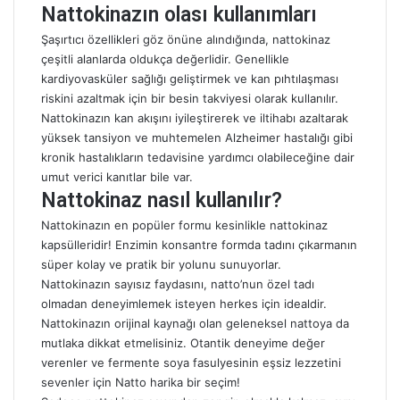
Nattokinazın olası kullanımları
Şaşırtıcı özellikleri göz önüne alındığında, nattokinaz
çeşitli alanlarda oldukça değerlidir. Genellikle
kardiyovasküler sağlığı geliştirmek ve kan pıhtılaşması
riskini azaltmak için bir besin takviyesi olarak kullanılır.
Nattokinazın kan akışını iyileştirerek ve iltihabı azaltarak
yüksek tansiyon ve muhtemelen Alzheimer hastalığı gibi
kronik hastalıkların tedavisine yardımcı olabileceğine dair
umut verici kanıtlar bile var.
Nattokinaz nasıl kullanılır?
Nattokinazın en popüler formu kesinlikle nattokinaz
kapsülleridir! Enzimin konsantre formda tadını çıkarmanın
süper kolay ve pratik bir yolunu sunuyorlar.
Nattokinazın sayısız faydasını, natto’nun özel tadı
olmadan deneyimlemek isteyen herkes için idealdir.
Nattokinazın orijinal kaynağı olan geleneksel nattoya da
mutlaka dikkat etmelisiniz. Otantik deneyime değer
verenler ve fermente soya fasulyesinin eşsiz lezzetini
sevenler için Natto harika bir seçim!