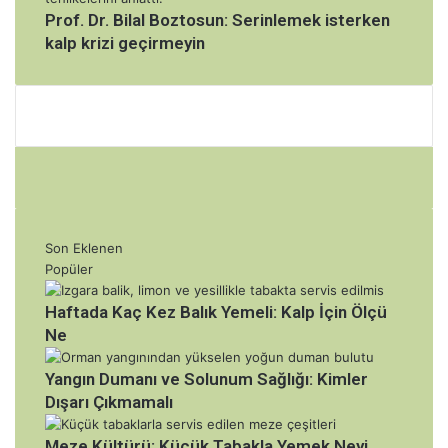
Prof. Dr. Bilal Boztosun: Serinlemek isterken
c
kalp krizi geçirmeyin
ı
s
o
n
u
ç
l
a
r
Son Eklenen
Popüler
Haftada Kaç Kez Balık Yemeli: Kalp İçin Ölçü
Ne
Yangın Dumanı ve Solunum Sağlığı: Kimler
Dışarı Çıkmamalı
Meze Kültürü: Küçük Tabakla Yemek Neyi