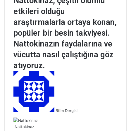
Nattokinaz, çeşitli olumlu
etkileri olduğu
araştırmalarla ortaya konan,
popüler bir besin takviyesi.
Nattokinazın faydalarına ve
vücutta nasıl çalıştığına göz
atıyoruz.
B
i
r
e
-
p
Bilim Dergisi
o
s
t
Nattokinaz
a