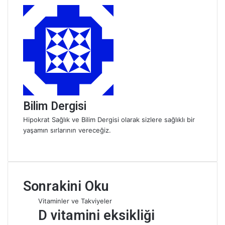
ö
n
d
e
r
m
e
k
Bilim Dergisi
Hipokrat Sağlık ve Bilim Dergisi olarak sizlere sağlıklı bir
yaşamın sırlarının vereceğiz.
W
e
b
s
Sonrakini Oku
i
t
Vitaminler ve Takviyeler
e
D vitamini eksikliği
s