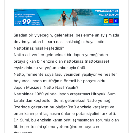
g
ö
n
d
e
Sıradan bir yiyeceğin, geleneksel beslenme anlayışımızda
r
devrim yaratan bir sırrı nasıl sakladığını hayal edin.
m
Nattokinaz nasıl keşfedildi?
e
k
Natto adı verilen geleneksel bir Japon yemeğinden
ortaya çıkan bir enzim olan nattokinaz (nattokinase)
eşsiz dokusu ve yoğun kokusuyla ünlü.
Natto, fermente soya fasulyesinden yapılıyor ve nesiller
boyunca Japon mutfağının önemli bir parçası oldu.
Japon Mucizesi Natto Nasıl Yapılır?
Nattokinaz 1980 yılında Japon araştırmacı Hiroyuki Sumi
tarafından keşfedildi. Sumi, geleneksel Natto yemeği
üzerinde çalışırken bu olağanüstü enzimle karşılaştı ve
onun kanın pıhtılaşmasını önleme potansiyelini fark etti.
Dr. Sumi, bu enzimin kanın pıhtılaşmasından sorumlu olan
fibrin proteinini çözme yeteneğinden heyecan
duyuyordu.