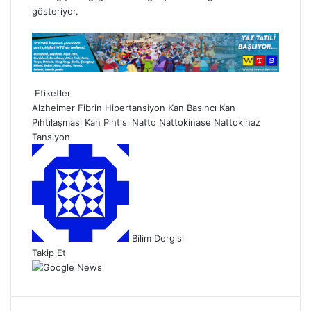
gösteriyor.
Etiketler
Alzheimer
Fibrin
Hipertansiyon
Kan Basıncı
Kan
Pıhtılaşması
Kan Pıhtısı
Natto
Nattokinase
Nattokinaz
Tansiyon
B
i
r
e
-
p
Bilim Dergisi
o
Takip Et
s
t
a
g