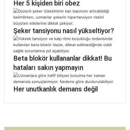
Her 5 kişiden biri obez
i
l
e
a
g
n
z
d
e
a
Şeker tansiyonu nasıl yükseltiyor?
r
m
s
u
i
c
z
i
Beta blokör kullananlar dikkat! Bu
i
z
l
e
hataları sakın yapmayın
e
s
b
i
i
n
Her unutkanlık demans değil
r
i
l
n
e
f
ş
a
i
y
r
d
s
a