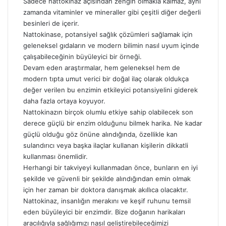
Sadece nattokinaz açısından zengin olmakla kalmaz, aynı
zamanda vitaminler ve mineraller gibi çeşitli diğer değerli
besinleri de içerir.
Nattokinase, potansiyel sağlık çözümleri sağlamak için
geleneksel gıdaların ve modern bilimin nasıl uyum içinde
çalışabileceğinin büyüleyici bir örneği.
Devam eden araştırmalar, hem geleneksel hem de
modern tıpta umut verici bir doğal ilaç olarak oldukça
değer verilen bu enzimin etkileyici potansiyelini giderek
daha fazla ortaya koyuyor.
Nattokinazın birçok olumlu etkiye sahip olabilecek son
derece güçlü bir enzim olduğunu bilmek harika. Ne kadar
güçlü olduğu göz önüne alındığında, özellikle kan
sulandırıcı veya başka ilaçlar kullanan kişilerin dikkatli
kullanması önemlidir.
Herhangi bir takviyeyi kullanmadan önce, bunların en iyi
şekilde ve güvenli bir şekilde alındığından emin olmak
için her zaman bir doktora danışmak akıllıca olacaktır.
Nattokinaz, insanlığın merakını ve keşif ruhunu temsil
eden büyüleyici bir enzimdir. Bize doğanın harikaları
aracılığıyla sağlığımızı nasıl geliştirebileceğimizi