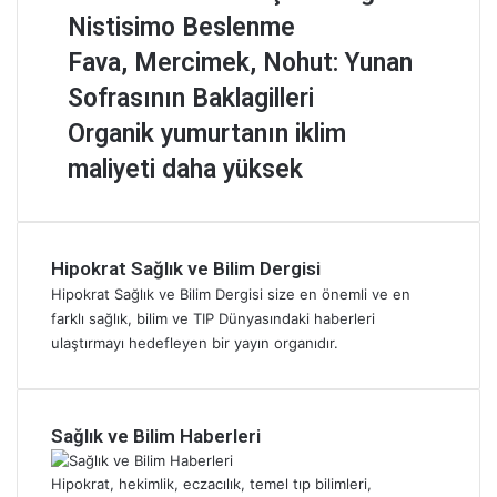
K
K
u
Nistisimo Beslenme
a
ü
n
ç
l
a
F
Fava, Mercimek, Nohut: Yunan
K
t
n
a
Sofrasının Baklagilleri
e
ü
i
v
z
r
s
a
O
Organik yumurtanın iklim
B
ü
t
,
r
maliyeti daha yüksek
a
:
a
M
g
l
K
n
e
a
ı
ü
’
r
n
k
ç
d
c
i
Y
ü
a
Hipokrat Sağlık ve Bilim Dergisi
i
k
e
k
O
m
y
Hipokrat Sağlık ve Bilim Dergisi size en önemli ve en
m
T
r
e
u
farklı sağlık, bilim ve TIP Dünyasındaki haberleri
e
a
u
k
m
ulaştırmayı hedefleyen bir yayın organıdır.
l
b
ç
,
u
i
a
M
N
r
:
k
u
o
t
K
l
t
h
a
Sağlık ve Bilim Haberleri
a
a
f
u
n
l
Y
a
t
ı
Hipokrat, hekimlik, eczacılık, temel tıp bilimleri,
p