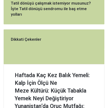
Tatil dönüşü çalışmak istemiyor musunuz?
İşte Tatil dönüşü sendromu ile baş etme
yolları
Dikkati Çekenler
H
Haftada Kaç Kez Balık Yemeli:
a
Kalp İçin Ölçü Ne
f
t
M
Meze Kültürü: Küçük Tabakla
a
e
Yemek Neyi Değiştiriyor
d
z
a
e
Y
Yunanistan’da Oruç Mutfağı: