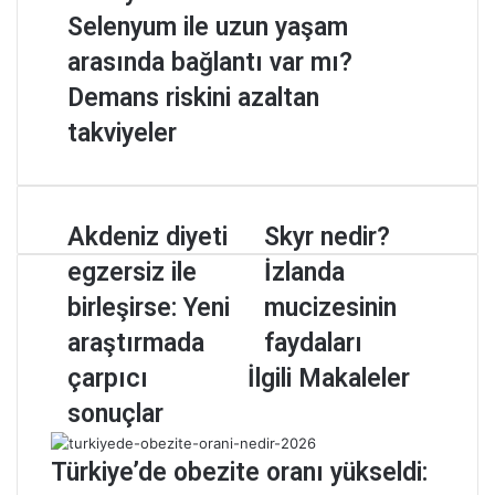
Selenyum ile uzun yaşam
arasında bağlantı var mı?
Demans riskini azaltan
takviyeler
A
Akdeniz diyeti
S
Skyr nedir?
k
k
egzersiz ile
İzlanda
d
y
e
r
birleşirse: Yeni
mucizesinin
n
n
araştırmada
faydaları
i
e
z
d
çarpıcı
İlgili Makaleler
d
i
sonuçlar
i
r
y
?
e
İ
Türkiye’de obezite oranı yükseldi:
t
z