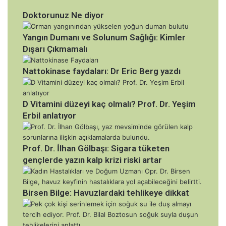
e
l
:
a
Doktorunuz Ne diyor
Y
r
e
ı
Yangın Dumanı ve Solunum Sağlığı: Kimler
n
Dışarı Çıkmamalı
i
a
Nattokinase faydaları: Dr Eric Berg yazdı
r
a
ş
D Vitamini düzeyi kaç olmalı? Prof. Dr. Yeşim
t
Erbil anlatıyor
ı
r
m
Prof. Dr. İlhan Gölbaşı: Sigara tüketen
a
gençlerde yazın kalp krizi riski artar
d
a
ç
Birsen Bilge: Havuzlardaki tehlikeye dikkat
a
r
p
ı