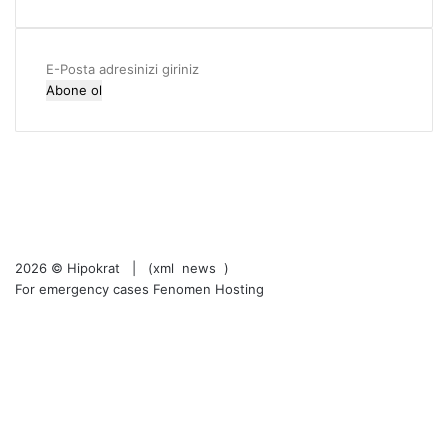
i
e
l
k
l
E-
e
Posta
r
adresinizi
i
giriniz
RSS
Facebook
X
LinkedIn
YouTube
Instagram
2026 ©
Hipokrat
| (
xml
news
)
For emergency cases
Fenomen Hosting
RSS
Facebook
X
LinkedIn
YouTube
Instagram
Facebook
X
WhatsApp
Telegram
Viber