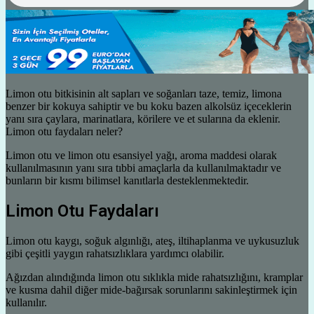
Limon otu bitkisinin alt sapları ve soğanları taze, temiz, limona
benzer bir kokuya sahiptir ve bu koku bazen alkolsüz içeceklerin
yanı sıra çaylara, marinatlara, körilere ve et sularına da eklenir.
Limon otu faydaları neler?
Limon otu ve limon otu esansiyel yağı, aroma maddesi olarak
kullanılmasının yanı sıra tıbbi amaçlarla da kullanılmaktadır ve
bunların bir kısmı bilimsel kanıtlarla desteklenmektedir.
Limon Otu Faydaları
Limon otu kaygı, soğuk algınlığı, ateş, iltihaplanma ve uykusuzluk
gibi çeşitli yaygın rahatsızlıklara yardımcı olabilir.
Ağızdan alındığında limon otu sıklıkla mide rahatsızlığını, kramplar
ve kusma dahil diğer mide-bağırsak sorunlarını sakinleştirmek için
kullanılır.