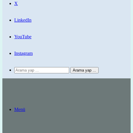
X
LinkedIn
YouTube
Instagram
Arama yap ...
Menü