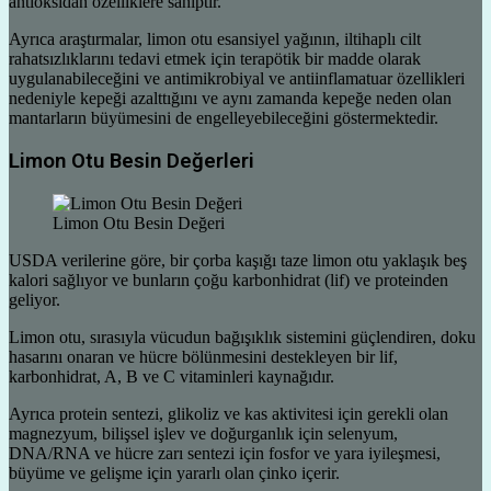
antioksidan özelliklere sahiptir.
Ayrıca araştırmalar, limon otu esansiyel yağının, iltihaplı cilt
rahatsızlıklarını tedavi etmek için terapötik bir madde olarak
uygulanabileceğini ve antimikrobiyal ve antiinflamatuar özellikleri
nedeniyle kepeği azalttığını ve aynı zamanda kepeğe neden olan
mantarların büyümesini de engelleyebileceğini göstermektedir.
Limon Otu Besin Değerleri
Limon Otu Besin Değeri
USDA verilerine göre, bir çorba kaşığı taze limon otu yaklaşık beş
kalori sağlıyor ve bunların çoğu karbonhidrat (lif) ve proteinden
geliyor.
Limon otu, sırasıyla vücudun bağışıklık sistemini güçlendiren, doku
hasarını onaran ve hücre bölünmesini destekleyen bir lif,
karbonhidrat, A, B ve C vitaminleri kaynağıdır.
Ayrıca protein sentezi, glikoliz ve kas aktivitesi için gerekli olan
magnezyum, bilişsel işlev ve doğurganlık için selenyum,
DNA/RNA ve hücre zarı sentezi için fosfor ve yara iyileşmesi,
büyüme ve gelişme için yararlı olan çinko içerir.