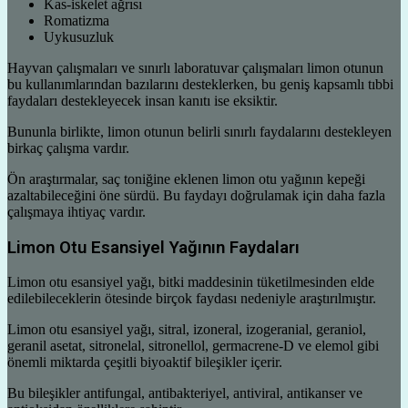
Kas-iskelet ağrısı
Romatizma
Uykusuzluk
Hayvan çalışmaları ve sınırlı laboratuvar çalışmaları limon otunun
bu kullanımlarından bazılarını desteklerken, bu geniş kapsamlı tıbbi
faydaları destekleyecek insan kanıtı ise eksiktir.
Bununla birlikte, limon otunun belirli sınırlı faydalarını destekleyen
birkaç çalışma vardır.
Ön araştırmalar, saç toniğine eklenen limon otu yağının kepeği
azaltabileceğini öne sürdü. Bu faydayı doğrulamak için daha fazla
çalışmaya ihtiyaç vardır.
Limon Otu Esansiyel Yağının Faydaları
Limon otu esansiyel yağı, bitki maddesinin tüketilmesinden elde
edilebileceklerin ötesinde birçok faydası nedeniyle araştırılmıştır.
Limon otu esansiyel yağı, sitral, izoneral, izogeranial, geraniol,
geranil asetat, sitronelal, sitronellol, germacrene-D ve elemol gibi
önemli miktarda çeşitli biyoaktif bileşikler içerir.
Bu bileşikler antifungal, antibakteriyel, antiviral, antikanser ve