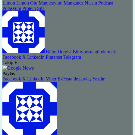
Limon
Limon Otu
Magnezyum
Manganez
Niasin
Podcast
Potasyum
Protein
Şifa
Bilim Dergisi
Bir e-posta göndermek
Facebook
X
LinkedIn
Pinterest
Telegram
Takip Et
Paylaş
Facebook
X
LinkedIn
Viber
E-Posta ile paylaş
Yazdır