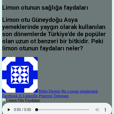
Limon otunun sağlığa faydaları
Limon otu Güneydoğu Asya
yemeklerinde yaygın olarak kullanılan
son dönemlerde Türkiye'de de popüler
olan uzun ot benzeri bir bitkidir. Peki
limon otunun faydaları neler?
Bilim Dergisi
Bir e-posta göndermek
Facebook
X
LinkedIn
Pinterest
Telegram