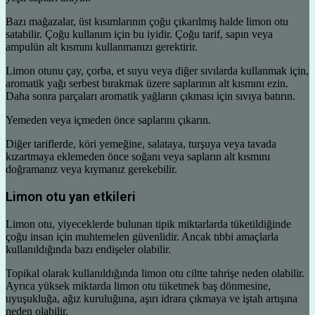
Bazı mağazalar, üst kısımlarının çoğu çıkarılmış halde limon otu
satabilir. Çoğu kullanım için bu iyidir. Çoğu tarif, sapın veya
ampulün alt kısmını kullanmanızı gerektirir.
Limon otunu çay, çorba, et suyu veya diğer sıvılarda kullanmak için,
aromatik yağı serbest bırakmak üzere saplarının alt kısmını ezin.
Daha sonra parçaları aromatik yağların çıkması için sıvıya batırın.
Yemeden veya içmeden önce saplarını çıkarın.
Diğer tariflerde, köri yemeğine, salataya, turşuya veya tavada
kızartmaya eklemeden önce soğanı veya sapların alt kısmını
doğramanız veya kıymanız gerekebilir.
Limon otu yan etkileri
Limon otu, yiyeceklerde bulunan tipik miktarlarda tüketildiğinde
çoğu insan için muhtemelen güvenlidir. Ancak tıbbi amaçlarla
kullanıldığında bazı endişeler olabilir.
Topikal olarak kullanıldığında limon otu ciltte tahrişe neden olabilir.
Ayrıca yüksek miktarda limon otu tüketmek baş dönmesine,
uyuşukluğa, ağız kuruluğuna, aşırı idrara çıkmaya ve iştah artışına
neden olabilir.