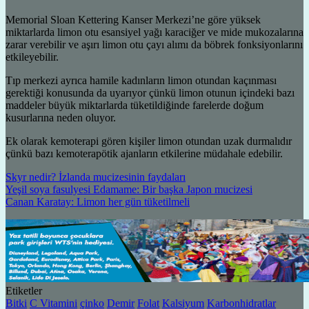
Memorial Sloan Kettering Kanser Merkezi’ne göre yüksek
miktarlarda limon otu esansiyel yağı karaciğer ve mide mukozalarına
zarar verebilir ve aşırı limon otu çayı alımı da böbrek fonksiyonlarını
etkileyebilir.
Tıp merkezi ayrıca hamile kadınların limon otundan kaçınması
gerektiği konusunda da uyarıyor çünkü limon otunun içindeki bazı
maddeler büyük miktarlarda tüketildiğinde farelerde doğum
kusurlarına neden oluyor.
Ek olarak kemoterapi gören kişiler limon otundan uzak durmalıdır
çünkü bazı kemoterapötik ajanların etkilerine müdahale edebilir.
Skyr nedir? İzlanda mucizesinin faydaları
Yeşil soya fasulyesi Edamame: Bir başka Japon mucizesi
Canan Karatay: Limon her gün tüketilmeli
Etiketler
Bitki
C Vitamini
çinko
Demir
Folat
Kalsiyum
Karbonhidratlar