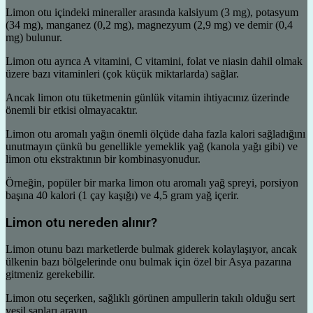
Limon otu içindeki mineraller arasında kalsiyum (3 mg), potasyum
(34 mg), manganez (0,2 mg), magnezyum (2,9 mg) ve demir (0,4
mg) bulunur.
Limon otu ayrıca A vitamini, C vitamini, folat ve niasin dahil olmak
üzere bazı vitaminleri (çok küçük miktarlarda) sağlar.
Ancak limon otu tüketmenin günlük vitamin ihtiyacınız üzerinde
önemli bir etkisi olmayacaktır.
Limon otu aromalı yağın önemli ölçüde daha fazla kalori sağladığını
unutmayın çünkü bu genellikle yemeklik yağ (kanola yağı gibi) ve
limon otu ekstraktının bir kombinasyonudur.
Örneğin, popüler bir marka limon otu aromalı yağ spreyi, porsiyon
başına 40 kalori (1 çay kaşığı) ve 4,5 gram yağ içerir.
Limon otu nereden alınır?
Limon otunu bazı marketlerde bulmak giderek kolaylaşıyor, ancak
ülkenin bazı bölgelerinde onu bulmak için özel bir Asya pazarına
gitmeniz gerekebilir.
Limon otu seçerken, sağlıklı görünen ampullerin takılı olduğu sert
yeşil sapları arayın.