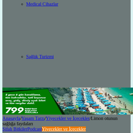
Medical Cihazlar
Sağlık Turizmi
Anasayfa
/
Yaşam Tarzı
/
Yiyecekler ve İçecekler
/
Limon otunun
sağlığa faydaları
Şifalı Bitkiler
Podcast
Yiyecekler ve İçecekler