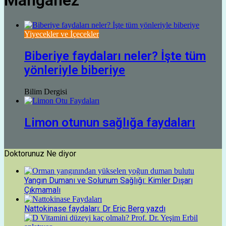
Manganez
Yiyecekler ve İçecekler
Biberiye faydaları neler? İşte tüm
yönleriyle biberiye
Bilim Dergisi
Limon otunun sağlığa faydaları
Doktorunuz Ne diyor
Yangın Dumanı ve Solunum Sağlığı: Kimler Dışarı
Çıkmamalı
Nattokinase faydaları: Dr Eric Berg yazdı