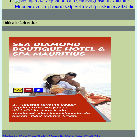
Mounjaro ve Zepbound kalp yetmezliği riskini azaltabilir
Dikkati Çekenler