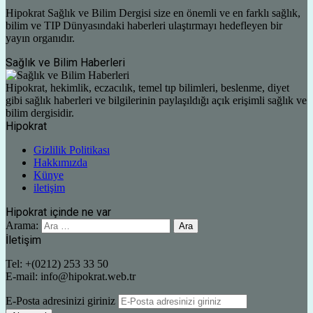
Hipokrat Sağlık ve Bilim Dergisi size en önemli ve en farklı sağlık,
bilim ve TIP Dünyasındaki haberleri ulaştırmayı hedefleyen bir
yayın organıdır.
Sağlık ve Bilim Haberleri
Hipokrat, hekimlik, eczacılık, temel tıp bilimleri, beslenme, diyet
gibi sağlık haberleri ve bilgilerinin paylaşıldığı açık erişimli sağlık ve
bilim dergisidir.
Hipokrat
Gizlilik Politikası
Hakkımızda
Künye
iletişim
Hipokrat içinde ne var
Arama:
İletişim
Tel: +(0212) 253 33 50
E-mail: info@hipokrat.web.tr
E-Posta adresinizi giriniz