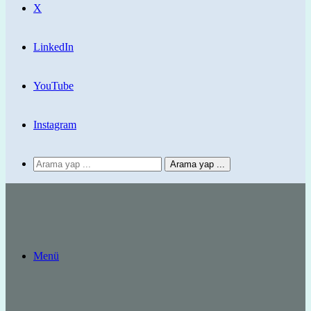
X
LinkedIn
YouTube
Instagram
Arama yap ...
Menü