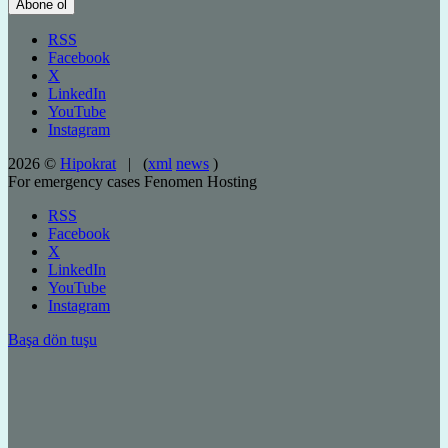
RSS
Facebook
X
LinkedIn
YouTube
Instagram
2026 ©
Hipokrat
| (
xml
news
)
For emergency cases
Fenomen Hosting
RSS
Facebook
X
LinkedIn
YouTube
Instagram
Başa dön tuşu