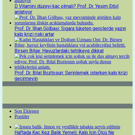
D Vitamini düzeyi kaç olmalı? Prof. Dr. Yeşim Erbil
anlatıyor
Prof. Dr. İlhan Gölbaşı: Sigara tüketen gençlerde yazın
kalp krizi riski artar
Birsen Bilge: Havuzlardaki tehlikeye dikkat
Prof. Dr. Bilal Boztosun: Serinlemek isterken kalp krizi
geçirmeyin
Son Eklenen
Popüler
Haftada Kaç Kez Balık Yemeli: Kalp İçin Ölçü Ne