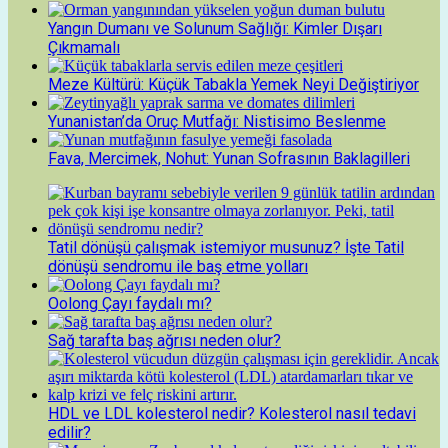
Yangın Dumanı ve Solunum Sağlığı: Kimler Dışarı
Çıkmamalı
Meze Kültürü: Küçük Tabakla Yemek Neyi Değiştiriyor
Yunanistan’da Oruç Mutfağı: Nistisimo Beslenme
Fava, Mercimek, Nohut: Yunan Sofrasının Baklagilleri
Tatil dönüşü çalışmak istemiyor musunuz? İşte Tatil
dönüşü sendromu ile baş etme yolları
Oolong Çayı faydalı mı?
Sağ tarafta baş ağrısı neden olur?
HDL ve LDL kolesterol nedir? Kolesterol nasıl tedavi
edilir?