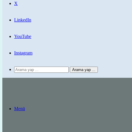
X
LinkedIn
YouTube
Instagram
Arama yap ...
Menü