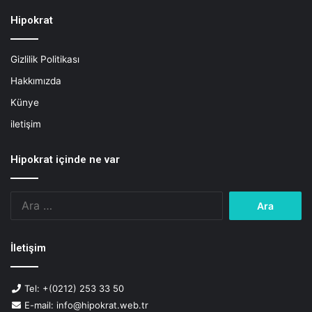
o
B
Hipokrat
e
s
Gizlilik Politikası
l
e
Hakkımızda
n
Künye
m
e
iletişim
Hipokrat içinde ne var
Arama:
İletişim
Tel: +(0212) 253 33 50
E-mail: info@hipokrat.web.tr