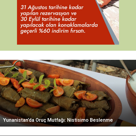
Y
u
n
a
n
i
s
t
a
Yunanistan’da Oruç Mutfağı: Nistisimo Beslenme
n
’
d