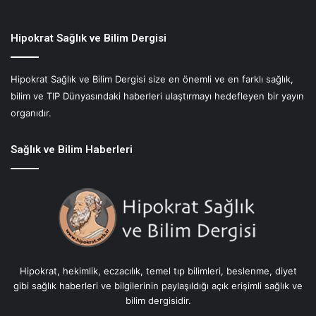
a
O
r
Hipokrat Sağlık ve Bilim Dergisi
u
ç
Hipokrat Sağlık ve Bilim Dergisi size en önemli ve en farklı sağlık,
M
bilim ve TIP Dünyasındaki haberleri ulaştırmayı hedefleyen bir yayın
u
t
organıdır.
f
a
Sağlık ve Bilim Haberleri
ğ
ı
:
N
i
s
t
i
Hipokrat, hekimlik, eczacılık, temel tıp bilimleri, beslenme, diyet
s
gibi sağlık haberleri ve bilgilerinin paylaşıldığı açık erişimli sağlık ve
i
bilim dergisidir.
m