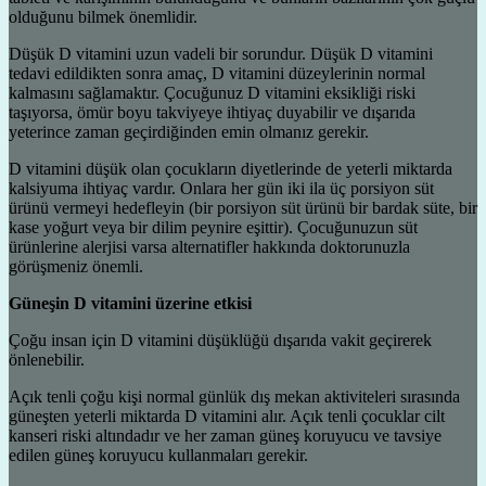
olduğunu bilmek önemlidir.
Düşük D vitamini uzun vadeli bir sorundur. Düşük D vitamini
tedavi edildikten sonra amaç, D vitamini düzeylerinin normal
kalmasını sağlamaktır. Çocuğunuz D vitamini eksikliği riski
taşıyorsa, ömür boyu takviyeye ihtiyaç duyabilir ve dışarıda
yeterince zaman geçirdiğinden emin olmanız gerekir.
D vitamini düşük olan çocukların diyetlerinde de yeterli miktarda
kalsiyuma ihtiyaç vardır. Onlara her gün iki ila üç porsiyon süt
ürünü vermeyi hedefleyin (bir porsiyon süt ürünü bir bardak süte, bir
kase yoğurt veya bir dilim peynire eşittir). Çocuğunuzun süt
ürünlerine alerjisi varsa alternatifler hakkında doktorunuzla
görüşmeniz önemli.
Güneşin D vitamini üzerine etkisi
Çoğu insan için D vitamini düşüklüğü dışarıda vakit geçirerek
önlenebilir.
Açık tenli çoğu kişi normal günlük dış mekan aktiviteleri sırasında
güneşten yeterli miktarda D vitamini alır. Açık tenli çocuklar cilt
kanseri riski altındadır ve her zaman güneş koruyucu ve tavsiye
edilen güneş koruyucu kullanmaları gerekir.