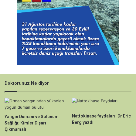
Doktorunuz Ne diyor
Nattokinase faydaları: Dr Eric
Yangın Dumanı ve Solunum
Berg yazdı
Sağlığı: Kimler Dışarı
Çıkmamalı