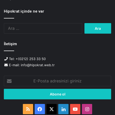
n
m
Hipokrat içinde ne var
e
Arama:
İletişim
Tel: +(0212) 253 33 50
E-mail: info@hipokrat.web.tr
E-
Posta
adresinizi
giriniz
RSS
Facebook
X
LinkedIn
YouTube
Instagram