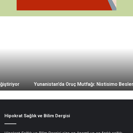
Y
u
n
a
n
i
s
t
a
Yunanistan’da Oruç Mutfağı: Nistisimo Beslenme
n
’
d
a
O
r
Hipokrat Sağlık ve Bilim Dergisi
u
ç