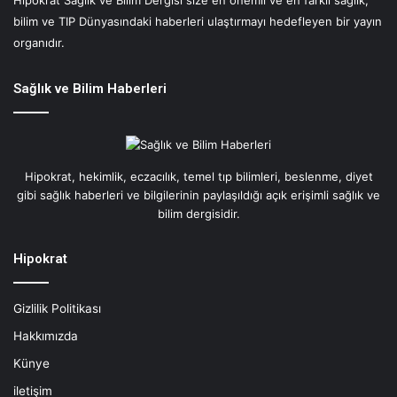
Hipokrat Sağlık ve Bilim Dergisi size en önemli ve en farklı sağlık,
M
bilim ve TIP Dünyasındaki haberleri ulaştırmayı hedefleyen bir yayın
u
t
organıdır.
f
a
Sağlık ve Bilim Haberleri
ğ
ı
:
N
i
Hipokrat, hekimlik, eczacılık, temel tıp bilimleri, beslenme, diyet
s
gibi sağlık haberleri ve bilgilerinin paylaşıldığı açık erişimli sağlık ve
t
bilim dergisidir.
i
s
Hipokrat
i
m
o
Gizlilik Politikası
B
Hakkımızda
e
s
Künye
l
iletişim
e