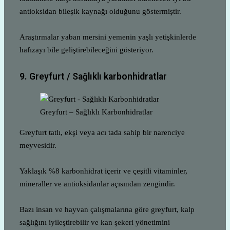
antioksidan bileşik kaynağı olduğunu göstermiştir.
Araştırmalar yaban mersini yemenin yaşlı yetişkinlerde
hafızayı bile geliştirebileceğini gösteriyor.
9. Greyfurt / Sağlıklı karbonhidratlar
Greyfurt – Sağlıklı Karbonhidratlar
Greyfurt tatlı, ekşi veya acı tada sahip bir narenciye
meyvesidir.
Yaklaşık %8 karbonhidrat içerir ve çeşitli vitaminler,
mineraller ve antioksidanlar açısından zengindir.
Bazı insan ve hayvan çalışmalarına göre greyfurt, kalp
sağlığını iyileştirebilir ve kan şekeri yönetimini