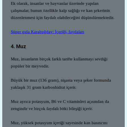
Ek olarak, insanlar ve hayvanlar üzerinde yapılan
çalışmalar, bunun özellikle kalp sağlığı ve kan şekerinin
düzenlenmesi için faydalı olabileceğini düşündürmektedir.
Süper gıda Karabuğday: İçeriği, faydaları
4. Muz
Muz, insanların birçok farklı tarifte kullanmayı sevdiği
popüler bir meyvedir.
Büyük bir muz (136 gram), nişasta veya şeker formunda
yaklaşık 31 gram karbonhidrat içerir.
Muz ayrıca potasyum, B6 ve C vitaminleri açısından da
zengindir ve birçok faydalı bitki bileşiği içerir.
Muz, yüksek potasyum içeriği sayesinde kan basıncını