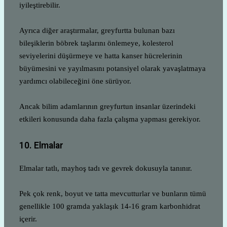
iyileştirebilir.
Ayrıca diğer araştırmalar, greyfurtta bulunan bazı
bileşiklerin böbrek taşlarını önlemeye, kolesterol
seviyelerini düşürmeye ve hatta kanser hücrelerinin
büyümesini ve yayılmasını potansiyel olarak yavaşlatmaya
yardımcı olabileceğini öne sürüyor.
Ancak bilim adamlarının greyfurtun insanlar üzerindeki
etkileri konusunda daha fazla çalışma yapması gerekiyor.
10. Elmalar
Elmalar tatlı, mayhoş tadı ve gevrek dokusuyla tanınır.
Pek çok renk, boyut ve tatta mevcutturlar ve bunların tümü
genellikle 100 gramda yaklaşık 14-16 gram karbonhidrat
içerir.