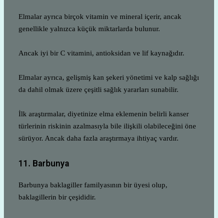
Elmalar ayrıca birçok vitamin ve mineral içerir, ancak
genellikle yalnızca küçük miktarlarda bulunur.
Ancak iyi bir C vitamini, antioksidan ve lif kaynağıdır.
Elmalar ayrıca, gelişmiş kan şekeri yönetimi ve kalp sağlığı
da dahil olmak üzere çeşitli sağlık yararları sunabilir.
İlk araştırmalar, diyetinize elma eklemenin belirli kanser
türlerinin riskinin azalmasıyla bile ilişkili olabileceğini öne
sürüyor. Ancak daha fazla araştırmaya ihtiyaç vardır.
11. Barbunya
Barbunya baklagiller familyasının bir üyesi olup,
baklagillerin bir çeşididir.