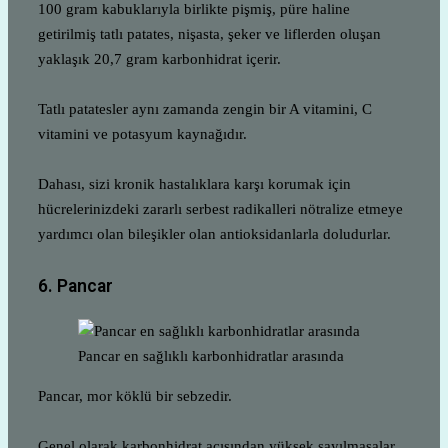
100 gram kabuklarıyla birlikte pişmiş, püre haline
getirilmiş tatlı patates, nişasta, şeker ve liflerden oluşan
yaklaşık 20,7 gram karbonhidrat içerir.
Tatlı patatesler aynı zamanda zengin bir A vitamini, C
vitamini ve potasyum kaynağıdır.
Dahası, sizi kronik hastalıklara karşı korumak için
hücrelerinizdeki zararlı serbest radikalleri nötralize etmeye
yardımcı olan bileşikler olan antioksidanlarla doludurlar.
6. Pancar
Pancar en sağlıklı karbonhidratlar arasında
Pancar, mor köklü bir sebzedir.
Genel olarak karbonhidrat açısından yüksek sayılmasalar