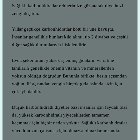
Sağlıklı karbonhidratlar rehberimize göz atarak diyetinizi
zenginleştirin.
Yıllar geçtikçe karbonhidratlar kötü bir üne kavuştu.
İnsanlar genellikle bunları kilo alımı, tip 2 diyabet ve çeşitli
diğer sağlık durumlarıyla ilişkilendirir.
Evet, şeker oranı yüksek işlenmiş gıdaların ve rafine
tahılların genellikle önemli vitamin ve minerallerden
yoksun olduğu doğrudur. Bununla birlikte, besin açısından
yoğun, lif açısından zengin birçok gıda aslında sizin için
çok iyi olabilir.
Düşük karbonhidratlı diyetler bazı insanlar için faydalı olsa
da, yüksek karbonhidratlı yiyeceklerden tamamen
kaçınmak için hiçbir neden yoktur. Sağlıklı karbonhidratlar
vücudunuzun çalışması için olmazsa olmazlar arasında.