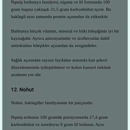
Pişmiş barbunya fasulyesi, nişasta ve lif formunda 100
gram başına yaklaşık 21,5 gram karbonhidrat içerir. Bu
baklagil aynı zamanda protein açısından da yüksektir.
Barbunya birçok vitamin, mineral ve bitki bileşiğinin iyi bir
kaynağıdır. Ayrıca antosiyaninler ve izoflavonlar dahil
antioksidan bileşikler açısından da zengindirler.
Sağlık açısından sayısız faydaları arasında kan şekeri
düzenlemesinin iyileştirilmesi ve kolon kanseri riskinin
azalması yer alır.
12. Nohut
Nohut, baklagiller familyasının bir parçasıdır.
Pişmiş nohutun 100 gramlık porsiyonunda 27,4 gram
karbonhidrat ve neredeyse 8 gram lif bulunur. Aynı