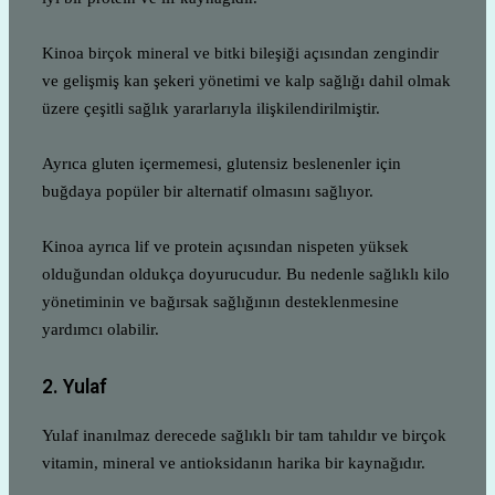
Kinoa birçok mineral ve bitki bileşiği açısından zengindir
ve gelişmiş kan şekeri yönetimi ve kalp sağlığı dahil olmak
üzere çeşitli sağlık yararlarıyla ilişkilendirilmiştir.
Ayrıca gluten içermemesi, glutensiz beslenenler için
buğdaya popüler bir alternatif olmasını sağlıyor.
Kinoa ayrıca lif ve protein açısından nispeten yüksek
olduğundan oldukça doyurucudur. Bu nedenle sağlıklı kilo
yönetiminin ve bağırsak sağlığının desteklenmesine
yardımcı olabilir.
2. Yulaf
Yulaf inanılmaz derecede sağlıklı bir tam tahıldır ve birçok
vitamin, mineral ve antioksidanın harika bir kaynağıdır.