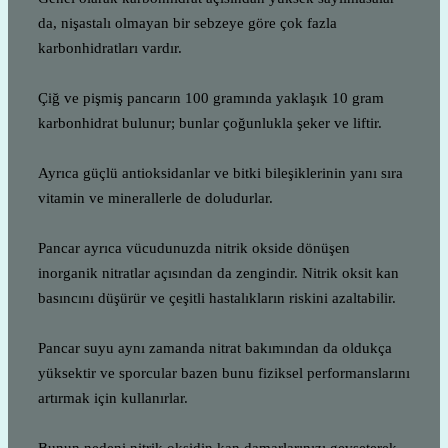
da, nişastalı olmayan bir sebzeye göre çok fazla
karbonhidratları vardır.
Çiğ ve pişmiş pancarın 100 gramında yaklaşık 10 gram
karbonhidrat bulunur; bunlar çoğunlukla şeker ve liftir.
Ayrıca güçlü antioksidanlar ve bitki bileşiklerinin yanı sıra
vitamin ve minerallerle de doludurlar.
Pancar ayrıca vücudunuzda nitrik okside dönüşen
inorganik nitratlar açısından da zengindir. Nitrik oksit kan
basıncını düşürür ve çeşitli hastalıkların riskini azaltabilir.
Pancar suyu aynı zamanda nitrat bakımından da oldukça
yüksektir ve sporcular bazen bunu fiziksel performanslarını
artırmak için kullanırlar.
Bunun nedeni nitrik oksidin kan damarlarınızı gevşeterek