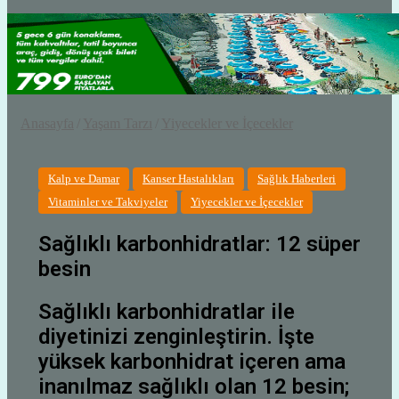
Anasayfa
/
Yaşam Tarzı
/
Yiyecekler ve İçecekler
Kalp ve Damar
Kanser Hastalıkları
Sağlık Haberleri
Vitaminler ve Takviyeler
Yiyecekler ve İçecekler
Sağlıklı karbonhidratlar: 12 süper
besin
Sağlıklı karbonhidratlar ile
diyetinizi zenginleştirin. İşte
yüksek karbonhidrat içeren ama
inanılmaz sağlıklı olan 12 besin;