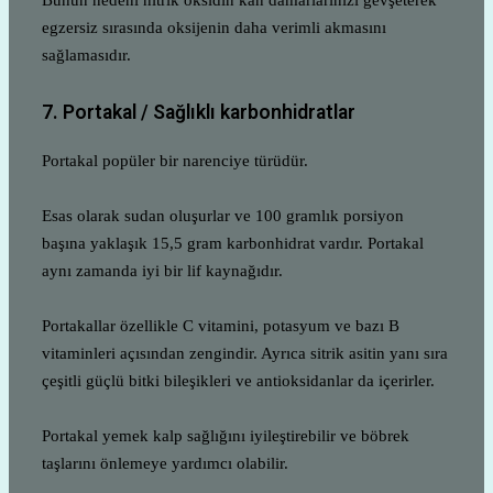
egzersiz sırasında oksijenin daha verimli akmasını
sağlamasıdır.
7. Portakal / Sağlıklı karbonhidratlar
Portakal popüler bir narenciye türüdür.
Esas olarak sudan oluşurlar ve 100 gramlık porsiyon
başına yaklaşık 15,5 gram karbonhidrat vardır. Portakal
aynı zamanda iyi bir lif kaynağıdır.
Portakallar özellikle C vitamini, potasyum ve bazı B
vitaminleri açısından zengindir. Ayrıca sitrik asitin yanı sıra
çeşitli güçlü bitki bileşikleri ve antioksidanlar da içerirler.
Portakal yemek kalp sağlığını iyileştirebilir ve böbrek
taşlarını önlemeye yardımcı olabilir.