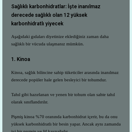
Sağlıklı karbonhidratlar: İşte inanılmaz
derecede sağlıklı olan 12 yüksek
karbonhidratlı yiyecek
Aşağıdaki gıdaları diyetinize eklediğiniz zaman daha
sağlıklı bir vücuda ulaşmanız mümkün.
1. Kinoa
Kinoa, sağlık bilincine sahip tüketiciler arasında inanılmaz
derecede popüler hale gelen besleyici bir tohumdur.
Tahıl gibi hazırlanan ve yenen bir tohum olan sahte tahıl
olarak sınıflandırılır.
Pişmiş kinoa %70 oranında karbonhidrat içerir, bu da onu
yüksek karbonhidratlı bir besin yapar. Ancak aynı zamanda
iyi bir protein ve lif kaynağıdır.