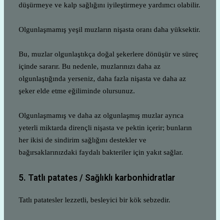
düşürmeye ve kalp sağlığını iyileştirmeye yardımcı olabilir.
Olgunlaşmamış yeşil muzların nişasta oranı daha yüksektir.
Bu, muzlar olgunlaştıkça doğal şekerlere dönüşür ve süreç
içinde sararır. Bu nedenle, muzlarınızı daha az
olgunlaştığında yerseniz, daha fazla nişasta ve daha az
şeker elde etme eğiliminde olursunuz.
Olgunlaşmamış ve daha az olgunlaşmış muzlar ayrıca
yeterli miktarda dirençli nişasta ve pektin içerir; bunların
her ikisi de sindirim sağlığını destekler ve
bağırsaklarınızdaki faydalı bakteriler için yakıt sağlar.
5. Tatlı patates / Sağlıklı karbonhidratlar
Tatlı patatesler lezzetli, besleyici bir kök sebzedir.