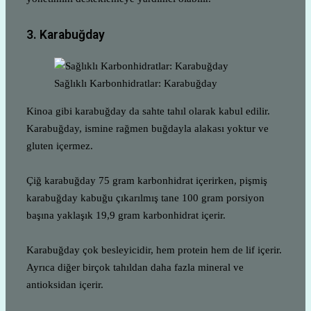
3. Karabuğday
Sağlıklı Karbonhidratlar: Karabuğday
Kinoa gibi karabuğday da sahte tahıl olarak kabul edilir.
Karabuğday, ismine rağmen buğdayla alakası yoktur ve
gluten içermez.
Çiğ karabuğday 75 gram karbonhidrat içerirken, pişmiş
karabuğday kabuğu çıkarılmış tane 100 gram porsiyon
başına yaklaşık 19,9 gram karbonhidrat içerir.
Karabuğday çok besleyicidir, hem protein hem de lif içerir.
Ayrıca diğer birçok tahıldan daha fazla mineral ve
antioksidan içerir.