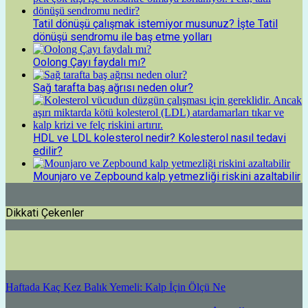
Tatil dönüşü çalışmak istemiyor musunuz? İşte Tatil
dönüşü sendromu ile baş etme yolları
Oolong Çayı faydalı mı?
Sağ tarafta baş ağrısı neden olur?
HDL ve LDL kolesterol nedir? Kolesterol nasıl tedavi
edilir?
Mounjaro ve Zepbound kalp yetmezliği riskini azaltabilir
Dikkati Çekenler
Haftada Kaç Kez Balık Yemeli: Kalp İçin Ölçü Ne