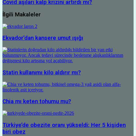
Covid aşıları kalp krizini artırdı mı?
İlgili Makaleler
Ekvador’dan kansere umut ışığı
Statin kullanımı kilo aldırır mı?
Chia mı keten tohumu mu?
Türkiye’de obezite oranı yükseldi: Her 5 kişiden
biri obez