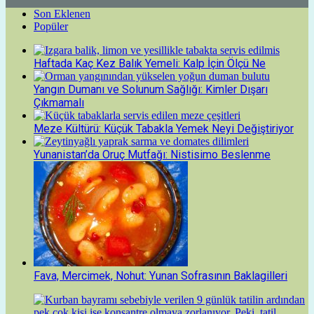
Son Eklenen
Popüler
Haftada Kaç Kez Balık Yemeli: Kalp İçin Ölçü Ne
Yangın Dumanı ve Solunum Sağlığı: Kimler Dışarı
Çıkmamalı
Meze Kültürü: Küçük Tabakla Yemek Neyi Değiştiriyor
Yunanistan’da Oruç Mutfağı: Nistisimo Beslenme
Fava, Mercimek, Nohut: Yunan Sofrasının Baklagilleri