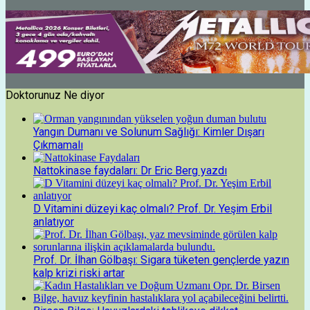
Doktorunuz Ne diyor
Yangın Dumanı ve Solunum Sağlığı: Kimler Dışarı
Çıkmamalı
Nattokinase faydaları: Dr Eric Berg yazdı
D Vitamini düzeyi kaç olmalı? Prof. Dr. Yeşim Erbil
anlatıyor
Prof. Dr. İlhan Gölbaşı: Sigara tüketen gençlerde yazın
kalp krizi riski artar