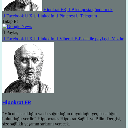
Hipokrat FR
Bir e-posta göndermek
Facebook
X
LinkedIn
Pinterest
Telegram
Takip Et
Paylaş
Facebook
X
LinkedIn
Viber
E-Posta ile paylaş
Yazdır
Hipokrat FR
“Vücutta sıcaklığın ya da soğukluğun duyulduğu yer, hastalığın
bulunduğu yerdir.” Hippocrates Hipokrat Sağlık ve Bilim Dergisi,
size sağlıklı yaşamın sırlarını verecek.