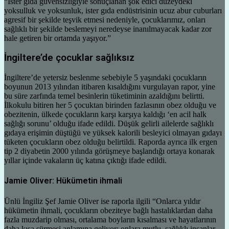
“İster gıda güvensizliğiyle sonuçlanan şok edici düzeydeki
yoksulluk ve yoksunluk, ister gıda endüstrisinin ucuz abur cuburları
agresif bir şekilde teşvik etmesi nedeniyle, çocuklarımız, onları
sağlıklı bir şekilde beslemeyi neredeyse inanılmayacak kadar zor
hale getiren bir ortamda yaşıyor.”
İngiltere’de çocuklar sağlıksız
İngiltere’de yetersiz beslenme sebebiyle 5 yaşındaki çocukların
boyunun 2013 yılından itibaren kısaldığını vurgulayan rapor, yine
bu süre zarfında temel besinlerin tüketiminin azaldığını belirtti.
İlkokulu bitiren her 5 çocuktan birinden fazlasının obez olduğu ve
obezitenin, ülkede çocukların karşı karşıya kaldığı ‘en acil halk
sağlığı sorunu’ olduğu ifade edildi. Düşük gelirli ailelerde sağlıklı
gıdaya erişimin düştüğü ve yüksek kalorili besleyici olmayan gıdayı
tüketen çocukların obez olduğu belirtildi. Raporda ayrıca ilk ergen
tip 2 diyabetin 2000 yılında görüşmeye başlandığı ortaya konarak
yıllar içinde vakaların üç katına çıktığı ifade edildi.
Jamie Oliver: Hükümetin ihmali
Ünlü İngiliz Şef Jamie Oliver ise raporla ilgili “Onlarca yıldır
hükümetin ihmali, çocukların obeziteye bağlı hastalıklardan daha
fazla muzdarip olması, ortalama boyların kısalması ve hayatlarının
daha kısa sürmesi anlamına geliyor; onlara mutlu, sağlıklı insanlar