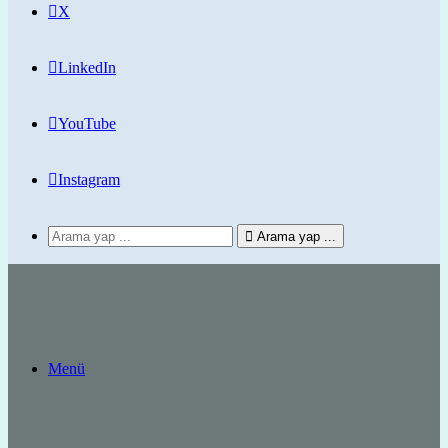
X
LinkedIn
YouTube
Instagram
Arama yap ...
Menü