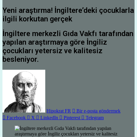
Yeni araştırma! İngiltere’deki çocuklarla
ilgili korkutan gerçek
İngiltere merkezli Gıda Vakfı tarafından
yapılan araştırmaya göre İngiliz
çocukları yetersiz ve kalitesiz
besleniyor.
Hipokrat FR
Bir e-posta göndermek
Facebook
X
LinkedIn
Pinterest
Telegram