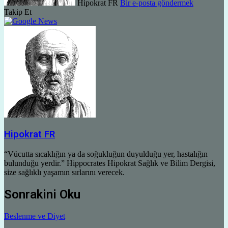
Hipokrat FR
Bir e-posta göndermek
Takip Et
Hipokrat FR
“Vücutta sıcaklığın ya da soğukluğun duyulduğu yer, hastalığın
bulunduğu yerdir.” Hippocrates Hipokrat Sağlık ve Bilim Dergisi,
size sağlıklı yaşamın sırlarını verecek.
Sonrakini Oku
Beslenme ve Diyet