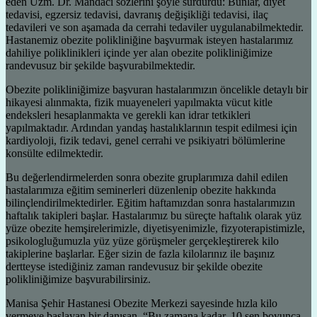
eden Uzm. Dr. Mandacı sözlerini şöyle sürdürdü: Bunlar, diyet
tedavisi, egzersiz tedavisi, davranış değişikliği tedavisi, ilaç
tedavileri ve son aşamada da cerrahi tedaviler uygulanabilmektedir.
Hastanemiz obezite polikliniğine başvurmak isteyen hastalarımız
dahiliye poliklinikleri içinde yer alan obezite polikliniğimize
randevusuz bir şekilde başvurabilmektedir.
Obezite polikliniğimize başvuran hastalarımızın öncelikle detaylı bir
hikayesi alınmakta, fizik muayeneleri yapılmakta vücut kitle
endeksleri hesaplanmakta ve gerekli kan idrar tetkikleri
yapılmaktadır. Ardından yandaş hastalıklarının tespit edilmesi için
kardiyoloji, fizik tedavi, genel cerrahi ve psikiyatri bölümlerine
konsülte edilmektedir.
Bu değerlendirmelerden sonra obezite gruplarımıza dahil edilen
hastalarımıza eğitim seminerleri düzenlenip obezite hakkında
bilinçlendirilmektedirler. Eğitim haftamızdan sonra hastalarımızın
haftalık takipleri başlar. Hastalarımız bu süreçte haftalık olarak yüz
yüze obezite hemşirelerimizle, diyetisyenimizle, fizyoterapistimizle,
psikologluğumuzla yüz yüze görüşmeler gerçekleştirerek kilo
takiplerine başlarlar. Eğer sizin de fazla kilolarınız ile başınız
dertteyse istediğiniz zaman randevusuz bir şekilde obezite
polikliniğimize başvurabilirsiniz.
Manisa Şehir Hastanesi Obezite Merkezi sayesinde hızla kilo
vermeye başlayan bir danışan, “Bu zamana kadar, 10 sen boyunca