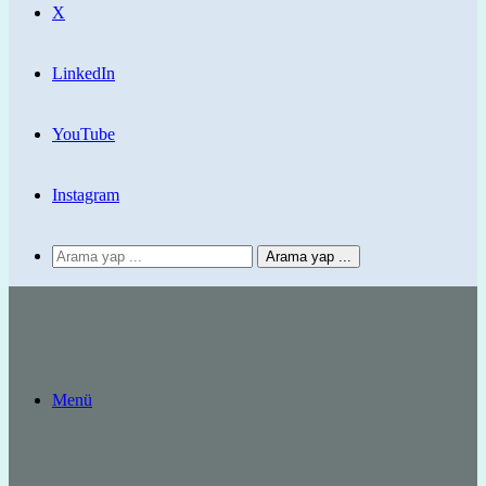
X
LinkedIn
YouTube
Instagram
Arama yap ...
Menü