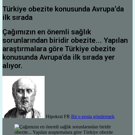
Türkiye obezite konusunda Avrupa’da
ilk sırada
Çağımızın en önemli sağlık
sorunlarından biridir obezite... Yapılan
araştırmalara göre Türkiye obezite
konusunda Avrupa'da ilk sırada yer
alıyor.
Hipokrat FR
Bir e-posta göndermek