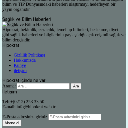
bilim ve TIP Dünyasındaki haberleri ulaştırmayı hedefleyen bir
yayın organıdır.
Sağlık ve Bilim Haberleri
Hipokrat, hekimlik, eczacılık, temel tıp bilimleri, beslenme, diyet
gibi sağlık haberleri ve bilgilerinin paylaşıldığı açık erişimli sağlık ve
bilim dergisidir.
Hipokrat
Gizlilik Politikası
Hakkımızda
Künye
iletişim
Hipokrat içinde ne var
Arama:
İletişim
Tel: +(0212) 253 33 50
E-mail: info@hipokrat.web.tr
E-Posta adresinizi giriniz