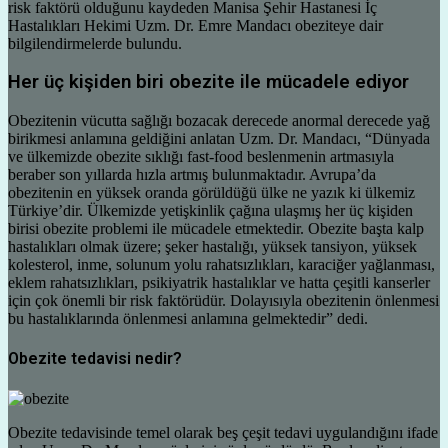
risk faktörü olduğunu kaydeden Manisa Şehir Hastanesi İç
Hastalıkları Hekimi Uzm. Dr. Emre Mandacı obeziteye dair
bilgilendirmelerde bulundu.
Her üç kişiden biri obezite ile mücadele ediyor
Obezitenin vücutta sağlığı bozacak derecede anormal derecede yağ
birikmesi anlamına geldiğini anlatan Uzm. Dr. Mandacı, “Dünyada
ve ülkemizde obezite sıklığı fast-food beslenmenin artmasıyla
beraber son yıllarda hızla artmış bulunmaktadır. Avrupa’da
obezitenin en yüksek oranda görüldüğü ülke ne yazık ki ülkemiz
Türkiye’dir. Ülkemizde yetişkinlik çağına ulaşmış her üç kişiden
birisi obezite problemi ile mücadele etmektedir. Obezite başta kalp
hastalıkları olmak üzere; şeker hastalığı, yüksek tansiyon, yüksek
kolesterol, inme, solunum yolu rahatsızlıkları, karaciğer yağlanması,
eklem rahatsızlıkları, psikiyatrik hastalıklar ve hatta çeşitli kanserler
için çok önemli bir risk faktörüdür. Dolayısıyla obezitenin önlenmesi
bu hastalıklarında önlenmesi anlamına gelmektedir” dedi.
Obezite tedavisi nedir?
Obezite tedavisinde temel olarak beş çeşit tedavi uygulandığını ifade