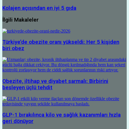
Kolajen açısından en iyi 5 gıda
İlgili Makaleler
Türkiye’de obezite oranı yükseldi: Her 5 kişiden
biri obez
Obezite, iltihap ve diyabet sarmalı: Birbirini
besleyen üçlü tehdit
GLP-1 bırakılınca kilo ve sağlık kazanımları hızla
geri dönüyor