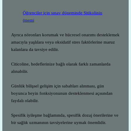
Öğrenciler için sınav döneminde Sitikolinin
önemi
Ayrıca nöronları korumak ve hücresel onarımı desteklemek
amacıyla yaşlılara veya oksidatif stres faktörlerine maruz
kalanlara da tavsiye edilir.
Citicoline, hedeflerinize bağlı olarak farklı zamanlarda
alınabilir.
Günlük bilişsel gelişim için sabahları alınması, gün
boyunca beyin fonksiyonunun desteklenmesi açısından
faydalı olabilir.
Spesifik iyileşme bağlamında, spesifik dozaj önerilerine ve
bir sağlık uzmanının tavsiyelerine uymak önemlidir.