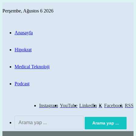
Perşembe, Ağustos 6 2026
Anasayfa
Hipokrat
Medical Teknoloji
Podcast
Instagram
YouTube
LinkedIn
X
Facebook
RSS
Arama yap ...