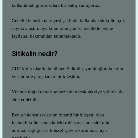
kullanılmalı gibi sorulara bir bakış sunuyoruz.
Genellikle besin takviyesi şeklinde kullanılan sitikolin, çok
sayıda araştırmaya konu olmuştur ve özellikle beyne
faydaları bakımından tanınmaktadır.
Sitikolin nedir?
CDP-kolin olarak da bilinen Sitikolin, yutulduğunda kolin
ve sitidin’e parçalanan bir bileşiktir.
Vücutta doğal olarak sentezlenir ancak takviye yoluyla da
elde edilebilir.
Beyin hücresi zarlarının önemli bir bileşeni olan
fosfatidilkolin sentezindeki rolü sayesinde sitikolin,
nöronal sağlığın ve bilişsel işlevin korunması için