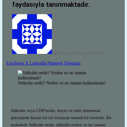
faydasıyla tanınmaktadır.
Bilim Dergisi
Bir e-posta göndermek
Facebook
X
LinkedIn
Pinterest
Telegram
Sitikolin nedir? Neden ve ne zaman kullanılmalı?
Sitikolin veya CDP-kolin, beyin ve sinir sisteminin
işleyişinde hayati bir rol oynayan önemli bir besindir. Bu
makalede Sitikolin nedir, sitikolin neden ve ne zaman