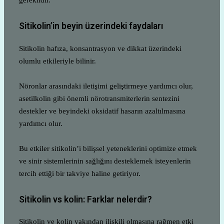
gereklidir.
Sitikolin’in beyin üzerindeki faydaları
Sitikolin hafıza, konsantrasyon ve dikkat üzerindeki
olumlu etkileriyle bilinir.
Nöronlar arasındaki iletişimi geliştirmeye yardımcı olur,
asetilkolin gibi önemli nörotransmiterlerin sentezini
destekler ve beyindeki oksidatif hasarın azaltılmasına
yardımcı olur.
Bu etkiler sitikolin’i bilişsel yeteneklerini optimize etmek
ve sinir sistemlerinin sağlığını desteklemek isteyenlerin
tercih ettiği bir takviye haline getiriyor.
Sitikolin vs kolin: Farklar nelerdir?
Sitikolin ve kolin yakından ilişkili olmasına rağmen etki