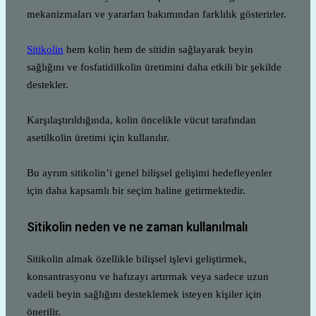
mekanizmaları ve yararları bakımından farklılık gösterirler.
Sitikolin
hem kolin hem de sitidin sağlayarak beyin
sağlığını ve fosfatidilkolin üretimini daha etkili bir şekilde
destekler.
Karşılaştırıldığında, kolin öncelikle vücut tarafından
asetilkolin üretimi için kullanılır.
Bu ayrım sitikolin’i genel bilişsel gelişimi hedefleyenler
için daha kapsamlı bir seçim haline getirmektedir.
Sitikolin neden ve ne zaman kullanılmalı
Sitikolin almak özellikle bilişsel işlevi geliştirmek,
konsantrasyonu ve hafızayı artırmak veya sadece uzun
vadeli beyin sağlığını desteklemek isteyen kişiler için
önerilir.