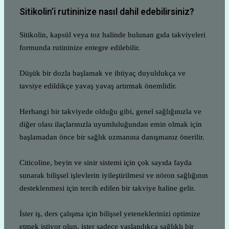
Sitikolin’i rutininize nasıl dahil edebilirsiniz?
Sitikolin, kapsül veya toz halinde bulunan gıda takviyeleri
formunda rutininize entegre edilebilir.
Düşük bir dozla başlamak ve ihtiyaç duyuldukça ve
tavsiye edildikçe yavaş yavaş artırmak önemlidir.
Herhangi bir takviyede olduğu gibi, genel sağlığınızla ve
diğer olası ilaçlarınızla uyumluluğundan emin olmak için
başlamadan önce bir sağlık uzmanına danışmanız önerilir.
Citicoline, beyin ve sinir sistemi için çok sayıda fayda
sunarak bilişsel işlevlerin iyileştirilmesi ve nöron sağlığının
desteklenmesi için tercih edilen bir takviye haline gelir.
İster iş, ders çalışma için bilişsel yeteneklerinizi optimize
etmek istiyor olun, ister sadece yaşlandıkça sağlıklı bir