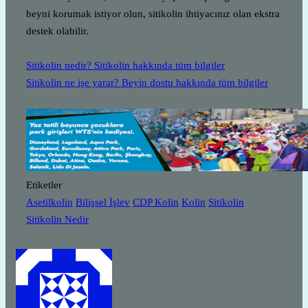
beyni korumak istiyor olun, sitikolin ihtiyacınız olan ekstra
destek olabilir.
Sitikolin nedir? Sitikolin hakkında tüm bilgiler
Sitikolin ne işe yarar? Beyin dostu hakkında tüm bilgiler
Etiketler
Asetilkolin
Bilişsel İşlev
CDP Kolin
Kolin
Sitikolin
Sitikolin Nedir