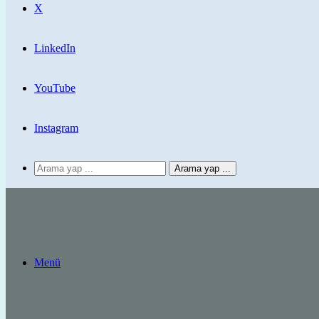
X
LinkedIn
YouTube
Instagram
Arama yap ...
Menü