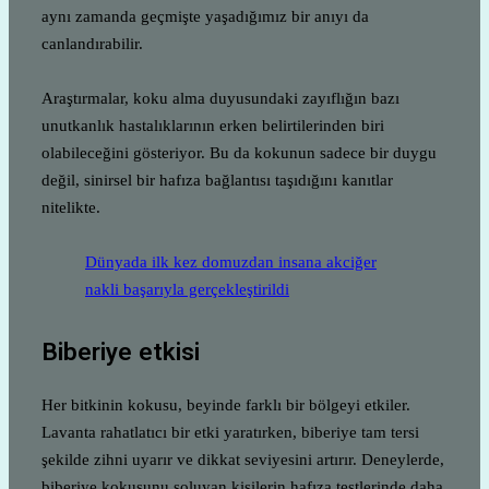
aynı zamanda geçmişte yaşadığımız bir anıyı da
canlandırabilir.
Araştırmalar, koku alma duyusundaki zayıflığın bazı
unutkanlık hastalıklarının erken belirtilerinden biri
olabileceğini gösteriyor. Bu da kokunun sadece bir duygu
değil, sinirsel bir hafıza bağlantısı taşıdığını kanıtlar
nitelikte.
Dünyada ilk kez domuzdan insana akciğer
nakli başarıyla gerçekleştirildi
Biberiye etkisi
Her bitkinin kokusu, beyinde farklı bir bölgeyi etkiler.
Lavanta rahatlatıcı bir etki yaratırken, biberiye tam tersi
şekilde zihni uyarır ve dikkat seviyesini artırır. Deneylerde,
biberiye kokusunu soluyan kişilerin hafıza testlerinde daha