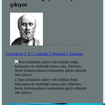
çıkıyor.
Hipokrat FR
Bir e-posta göndermek
Facebook
X
LinkedIn
Pinterest
Telegram
Bazı kokuların sadece ruh halimizi değil,
hafızamızı da etkilediği ortaya çıktı. Biberiye,
beyin fonksiyonlarını canlandıran güçlü etkisiyle
öne çıkıyor.