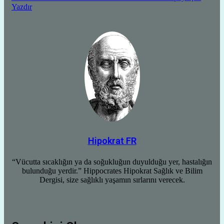
Yazdır
Hipokrat FR
“Vücutta sıcaklığın ya da soğukluğun duyulduğu yer, hastalığın
bulunduğu yerdir.” Hippocrates Hipokrat Sağlık ve Bilim
Dergisi, size sağlıklı yaşamın sırlarını verecek.