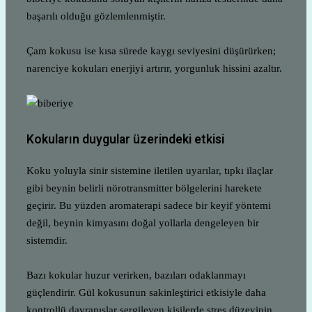
başarılı olduğu gözlemlenmiştir.
Çam kokusu ise kısa sürede kaygı seviyesini düşürürken;
narenciye kokuları enerjiyi artırır, yorgunluk hissini azaltır.
Kokuların duygular üzerindeki etkisi
Koku yoluyla sinir sistemine iletilen uyarılar, tıpkı ilaçlar
gibi beynin belirli nörotransmitter bölgelerini harekete
geçirir. Bu yüzden aromaterapi sadece bir keyif yöntemi
değil, beynin kimyasını doğal yollarla dengeleyen bir
sistemdir.
Bazı kokular huzur verirken, bazıları odaklanmayı
güçlendirir. Gül kokusunun sakinleştirici etkisiyle daha
kontrollü davranışlar sergileyen kişilerde stres düzeyinin