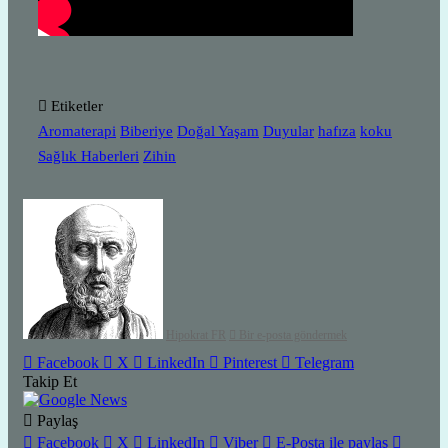
Etiketler
Aromaterapi
Biberiye
Doğal Yaşam
Duyular
hafıza
koku
Sağlık Haberleri
Zihin
Hipokrat FR
Bir e-posta göndermek
Facebook
X
LinkedIn
Pinterest
Telegram
Takip Et
Paylaş
Facebook
X
LinkedIn
Viber
E-Posta ile paylaş