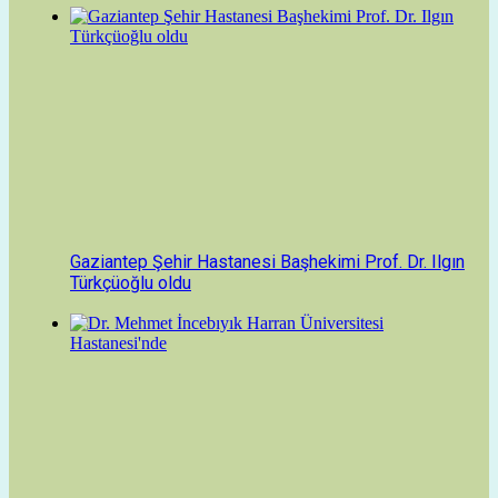
Gaziantep Şehir Hastanesi Başhekimi Prof. Dr. Ilgın
Türkçüoğlu oldu