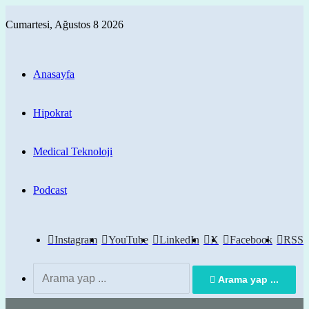
Cumartesi, Ağustos 8 2026
Anasayfa
Hipokrat
Medical Teknoloji
Podcast
Instagram
YouTube
LinkedIn
X
Facebook
RSS
Arama yap ...