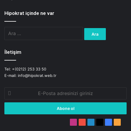
Hipokrat içinde ne var
Arama:
İletişim
Tel: +(0212) 253 33 50
E-mail: info@hipokrat.web.tr
E-
Posta
adresinizi
giriniz
Instagram
YouTube
LinkedIn
X
Facebook
RSS