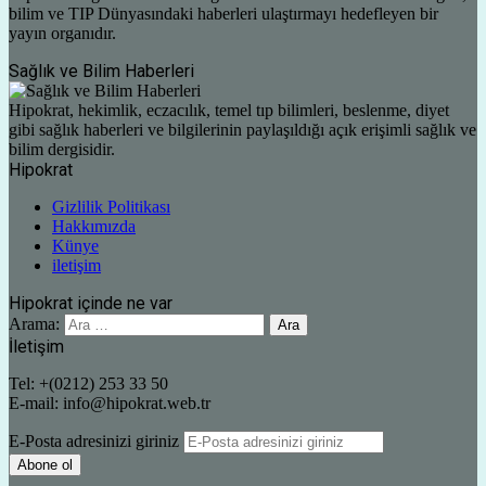
bilim ve TIP Dünyasındaki haberleri ulaştırmayı hedefleyen bir
yayın organıdır.
Sağlık ve Bilim Haberleri
Hipokrat, hekimlik, eczacılık, temel tıp bilimleri, beslenme, diyet
gibi sağlık haberleri ve bilgilerinin paylaşıldığı açık erişimli sağlık ve
bilim dergisidir.
Hipokrat
Gizlilik Politikası
Hakkımızda
Künye
iletişim
Hipokrat içinde ne var
Arama:
İletişim
Tel: +(0212) 253 33 50
E-mail: info@hipokrat.web.tr
E-Posta adresinizi giriniz