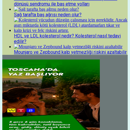
dönüşü sendromu ile baş etme yolları
Sağ tarafta baş ağrısı neden olur?
HDL ve LDL kolesterol nedir? Kolesterol nasıl tedavi
edilir?
Mounjaro ve Zepbound kalp yetmezliği riskini azaltabilir