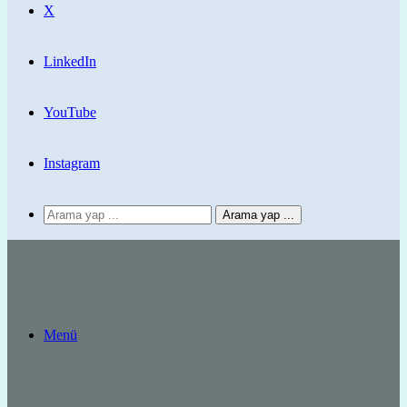
X
LinkedIn
YouTube
Instagram
Arama yap ...
Menü