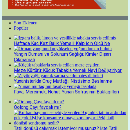
Son Eklenen
Popüler
Haftada Kaç Kez Balık Yemeli: Kalp İçin Ölçü Ne
Yangın Dumanı ve Solunum Sağlığı: Kimler Dışarı
Çıkmamalı
Meze Kültürü: Küçük Tabakla Yemek Neyi Değiştiriyor
Yunanistan’da Oruç Mutfağı: Nistisimo Beslenme
Fava, Mercimek, Nohut: Yunan Sofrasının Baklagilleri
Oolong Çayı faydalı mı?
Tatil dönüşü çalışmak istemiyor musunuz? İşte Tatil