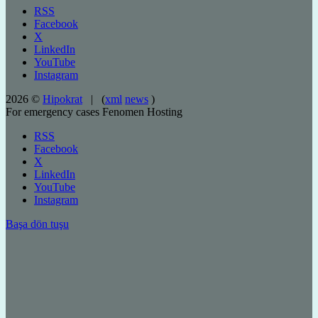
RSS
Facebook
X
LinkedIn
YouTube
Instagram
2026 ©
Hipokrat
| (
xml
news
)
For emergency cases
Fenomen Hosting
RSS
Facebook
X
LinkedIn
YouTube
Instagram
Başa dön tuşu