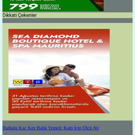
Dikkati Çekenler
Haftada Kaç Kez Balık Yemeli: Kalp İçin Ölçü Ne