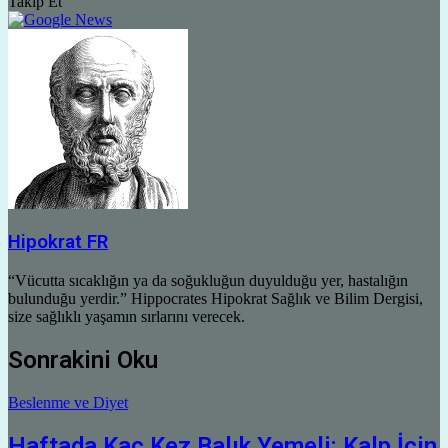
Takip Et
Hipokrat FR
“Vücutta sıcaklığın ya da soğukluğun duyulduğu yer, hastalığın
bulunduğu yerdir.” Hippocrates Hipokrat Sağlık ve Bilim Dergisi,
size sağlıklı yaşamın sırlarını verecek.
Sonrakini Oku
Beslenme ve Diyet
Haftada Kaç Kez Balık Yemeli: Kalp İçin