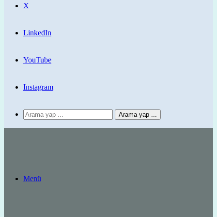
X
LinkedIn
YouTube
Instagram
Arama yap ...
Menü