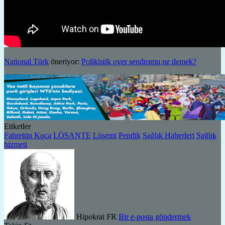
National Türk
öneriyor:
Polikistik over sendromu ne demek?
Etiketler
Fahrettin Koca
LÖSANTE
Lösemi
Pendik
Sağlık Haberleri
Sağlık
hizmeti
Hipokrat FR
Bir e-posta göndermek