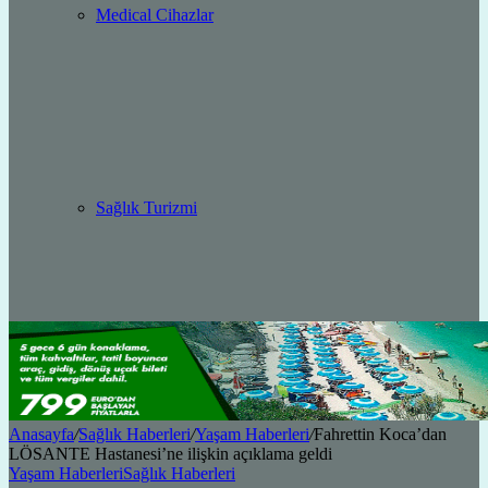
Medical Cihazlar
Sağlık Turizmi
Anasayfa
/
Sağlık Haberleri
/
Yaşam Haberleri
/
Fahrettin Koca’dan
LÖSANTE Hastanesi’ne ilişkin açıklama geldi
Yaşam Haberleri
Sağlık Haberleri