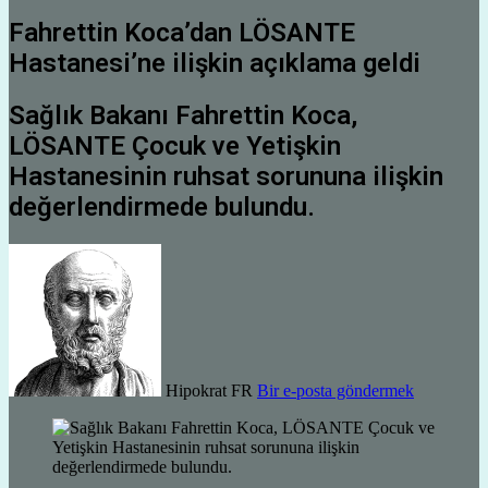
Fahrettin Koca’dan LÖSANTE
Hastanesi’ne ilişkin açıklama geldi
Sağlık Bakanı Fahrettin Koca,
LÖSANTE Çocuk ve Yetişkin
Hastanesinin ruhsat sorununa ilişkin
değerlendirmede bulundu.
Hipokrat FR
Bir e-posta göndermek