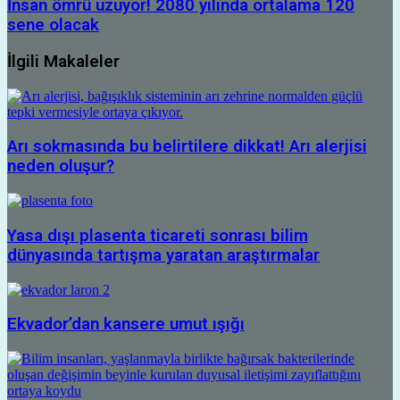
İnsan ömrü uzuyor! 2080 yılında ortalama 120
sene olacak
İlgili Makaleler
Arı sokmasında bu belirtilere dikkat! Arı alerjisi
neden oluşur?
Yasa dışı plasenta ticareti sonrası bilim
dünyasında tartışma yaratan araştırmalar
Ekvador’dan kansere umut ışığı