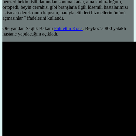
benzeri hekim istihdamından sonuna kadar, ama kadın-doğum,
ortopedi, beyin cerrahisi gibi branşlarla ilgili lösemili hastalarımızı
istismar ederek onun kapısını, parayla ettikleri hizmetlerin önünü
açmasınlar.” ifadelerini kullandı.
Öte yandan Sağlık Bakanı
Fahrettin Koca
, Beykoz’a 800 yataklı
hastane yapılacağını açıkladı.