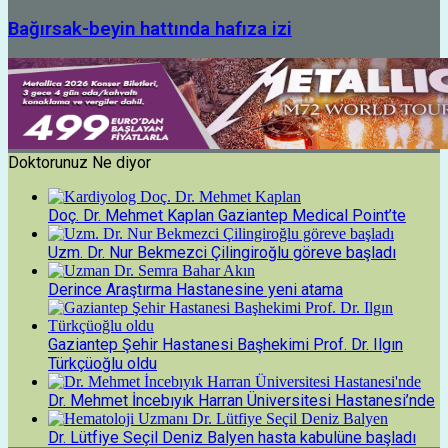
Bağırsak-beyin hattında hafıza izi
Doktorunuz Ne diyor
Doç. Dr. Mehmet Kaplan Gaziantep Medical Point’te
Uzm. Dr. Nur Bekmezci Çilingiroğlu göreve başladı
Derince Araştırma Hastanesine yeni atama
Gaziantep Şehir Hastanesi Başhekimi Prof. Dr. Ilgın
Türkçüoğlu oldu
Dr. Mehmet İncebıyık Harran Üniversitesi Hastanesi’nde
Dr. Lütfiye Seçil Deniz Balyen hasta kabulüne başladı