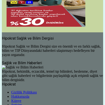
Hipokrat Sağlık ve Bilim Dergisi
Hipokrat Sağlık ve Bilim Dergisi size en önemli ve en farklı sağlık,
bilim ve TIP Dünyasındaki haberleri ulaştırmayı hedefleyen bir
yayın organıdır.
Sağlık ve Bilim Haberleri
Hipokrat, hekimlik, eczacılık, temel tıp bilimleri, beslenme, diyet
gibi sağlık haberleri ve bilgilerinin paylaşıldığı açık erişimli sağlık ve
bilim dergisidir.
Hipokrat
Gizlilik Politikası
Hakkımızda
Künye
iletişim