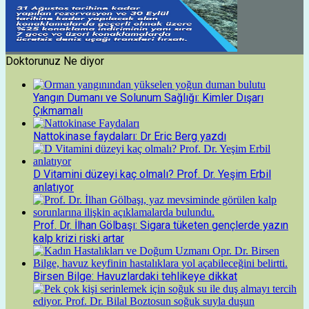
Doktorunuz Ne diyor
Yangın Dumanı ve Solunum Sağlığı: Kimler Dışarı
Çıkmamalı
Nattokinase faydaları: Dr Eric Berg yazdı
D Vitamini düzeyi kaç olmalı? Prof. Dr. Yeşim Erbil
anlatıyor
Prof. Dr. İlhan Gölbaşı: Sigara tüketen gençlerde yazın
kalp krizi riski artar
Birsen Bilge: Havuzlardaki tehlikeye dikkat