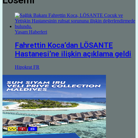
Lösemi
Yaşam Haberleri
Fahrettin Koca’dan LÖSANTE
Hastanesi’ne ilişkin açıklama geldi
Hipokrat FR