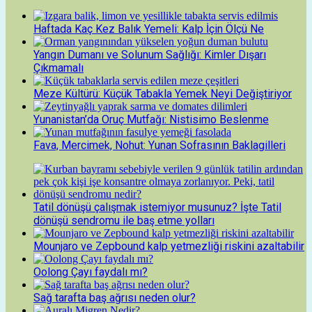
Haftada Kaç Kez Balık Yemeli: Kalp İçin Ölçü Ne
Yangın Dumanı ve Solunum Sağlığı: Kimler Dışarı
Çıkmamalı
Meze Kültürü: Küçük Tabakla Yemek Neyi Değiştiriyor
Yunanistan’da Oruç Mutfağı: Nistisimo Beslenme
Fava, Mercimek, Nohut: Yunan Sofrasının Baklagilleri
Tatil dönüşü çalışmak istemiyor musunuz? İşte Tatil
dönüşü sendromu ile baş etme yolları
Mounjaro ve Zepbound kalp yetmezliği riskini azaltabilir
Oolong Çayı faydalı mı?
Sağ tarafta baş ağrısı neden olur?