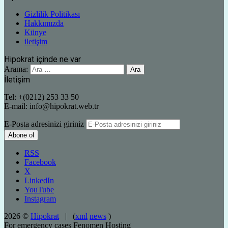
Gizlilik Politikası
Hakkımızda
Künye
iletişim
Hipokrat içinde ne var
Arama:
İletişim
Tel: +(0212) 253 33 50
E-mail: info@hipokrat.web.tr
E-Posta adresinizi giriniz
RSS
Facebook
X
LinkedIn
YouTube
Instagram
2026 ©
Hipokrat
| (
xml
news
)
For emergency cases
Fenomen Hosting