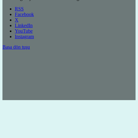
RSS
Facebook
X
LinkedIn
YouTube
Instagram
Başa dön tuşu