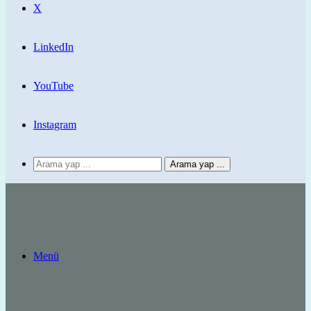
X
LinkedIn
YouTube
Instagram
Arama yap ...
Menü