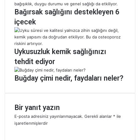
i
i
y
g
Bağırsak sağlığını destekleyen 6
e
i
içecek
t
z
l
l
e
i
r
t
i
e
Uykusuzluk kemik sağlığınızı
:
h
tehdit ediyor
A
l
k
i
d
k
Buğday çimi nedir, faydaları neler?
e
e
n
!
i
z
Bir yanıt yazın
,
D
E-posta adresiniz yayınlanmayacak.
Gerekli alanlar
*
ile
A
işaretlenmişlerdir
S
Y
H
o