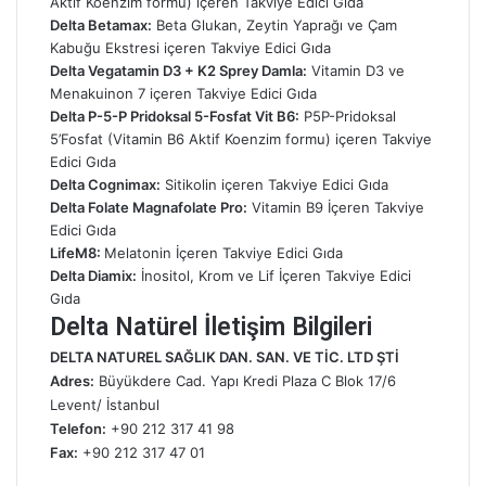
Aktif Koenzim formu) içeren Takviye Edici Gıda
Delta Betamax:
Beta Glukan, Zeytin Yaprağı ve Çam
Kabuğu Ekstresi içeren Takviye Edici Gıda
Delta Vegatamin D3 + K2 Sprey Damla:
Vitamin D3 ve
Menakuinon 7 içeren Takviye Edici Gıda
Delta P-5-P Pridoksal 5-Fosfat Vit B6:
P5P-Pridoksal
5’Fosfat (Vitamin B6 Aktif Koenzim formu) içeren Takviye
Edici Gıda
Delta Cognimax:
Sitikolin içeren Takviye Edici Gıda
Delta Folate Magnafolate Pro:
Vitamin B9 İçeren Takviye
Edici Gıda
LifeM8:
Melatonin İçeren Takviye Edici Gıda
Delta Diamix:
İnositol, Krom ve Lif İçeren Takviye Edici
Gıda
Delta Natürel İletişim Bilgileri
DELTA NATUREL SAĞLIK DAN. SAN. VE TİC. LTD ŞTİ
Adres:
Büyükdere Cad. Yapı Kredi Plaza C Blok 17/6
Levent/ İstanbul
Telefon:
+90 212 317 41 98
Fax:
+90 212 317 47 01