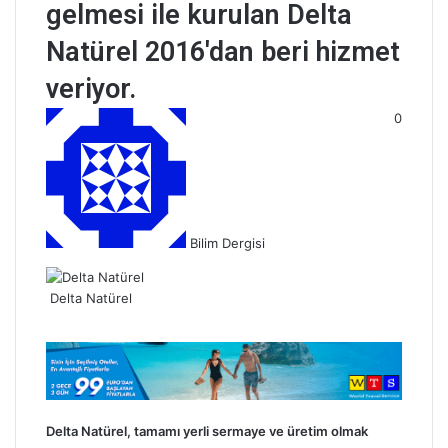
gelmesi ile kurulan Delta
Natürel 2016'dan beri hizmet
veriyor.
B
0
i
r
e
-
p
Bilim Dergisi
o
s
t
Delta Natürel
a
g
ö
n
d
e
Delta Natürel, tamamı yerli sermaye ve üretim olmak
r