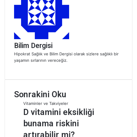
e
r
m
e
k
Bilim Dergisi
Hipokrat Sağlık ve Bilim Dergisi olarak sizlere sağlıklı bir
yaşamın sırlarının vereceğiz.
W
e
b
s
Sonrakini Oku
i
t
Vitaminler ve Takviyeler
e
D vitamini eksikliği
s
i
bunama riskini
artırabilir mi?