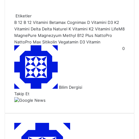
Etiketler
B 12
B 12 Vitamini
Betamax
Cognimax
D Vitamini
D3 K2
Vitamini
Delta
Delta Naturel
K Vitamini
K2 Vitamini
LifeM8
MagnePure
Magnezyum
Methyl B12 Plus
NattoPro
NattoPro Max
Sitikolin
Vegatamin D3
Vitamin
B
0
i
r
e
-
p
Bilim Dergisi
o
Takip Et
s
t
a
g
ö
n
d