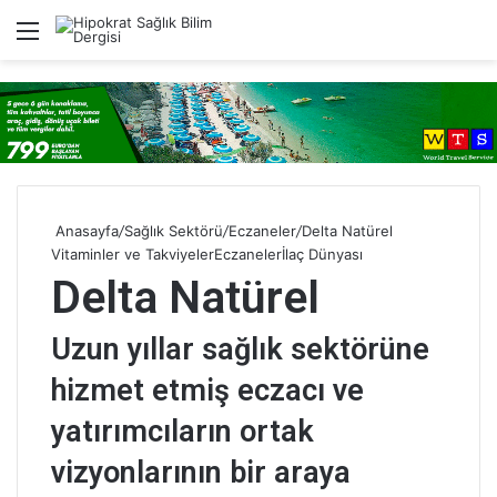
Menü
A
Anasayfa
/
Sağlık Sektörü
/
Eczaneler
/
Delta Natürel
Vitaminler ve Takviyeler
Eczaneler
İlaç Dünyası
Delta Natürel
Uzun yıllar sağlık sektörüne
hizmet etmiş eczacı ve
yatırımcıların ortak
vizyonlarının bir araya