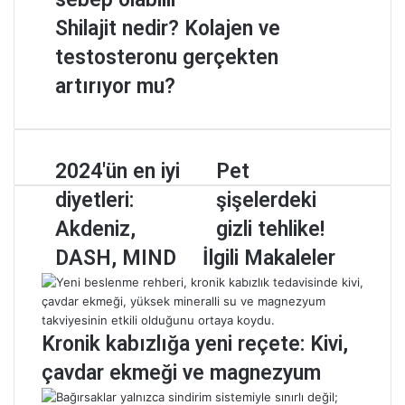
Shilajit nedir? Kolajen ve
testosteronu gerçekten
artırıyor mu?
2
2024'ün en iyi
P
Pet
0
e
diyetleri:
şişelerdeki
2
t
4
ş
Akdeniz,
gizli tehlike!
'
i
DASH, MIND
İlgili Makaleler
ü
ş
n
e
e
l
n
e
i
r
Kronik kabızlığa yeni reçete: Kivi,
y
d
çavdar ekmeği ve magnezyum
i
e
d
k