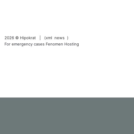
Facebook
X
LinkedIn
YouTube
Instagram
2026 ©
Hipokrat
| (
xml
news
)
For emergency cases
Fenomen Hosting
RSS
Facebook
X
LinkedIn
YouTube
Instagram
Facebook
X
WhatsApp
Telegram
Viber
Başa
dön
tuşu