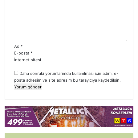
,
r
M
u
I
m
N
*
D
Ad
*
E-posta
*
İnternet sitesi
Daha sonraki yorumlarımda kullanılması için adım, e-
posta adresim ve site adresim bu tarayıcıya kaydedilsin.