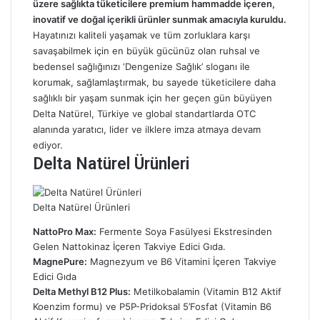
üzere sağlıkta tüketicilere premium hammadde içeren,
m
inovatif ve doğal içerikli ürünler sunmak amacıyla kuruldu.
e
k
Hayatınızı kaliteli yaşamak ve tüm zorluklara karşı
savaşabilmek için en büyük gücünüz olan ruhsal ve
bedensel sağlığınızı ‘Dengenize Sağlık’ sloganı ile
korumak, sağlamlaştırmak, bu sayede tüketicilere daha
sağlıklı bir yaşam sunmak için her geçen gün büyüyen
Delta Natürel, Türkiye ve global standartlarda OTC
alanında yaratıcı, lider ve ilklere imza atmaya devam
ediyor.
Delta Natürel Ürünleri
Delta Natürel Ürünleri
NattoPro Max:
Fermente Soya Fasülyesi Ekstresinden
Gelen Nattokinaz İçeren Takviye Edici Gıda.
MagnePure:
Magnezyum ve B6 Vitamini İçeren Takviye
Edici Gıda
Delta Methyl B12 Plus:
Metilkobalamin (Vitamin B12 Aktif
Koenzim formu) ve P5P-Pridoksal 5’Fosfat (Vitamin B6