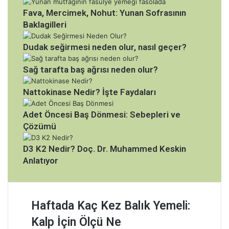
Fava, Mercimek, Nohut: Yunan Sofrasının
Baklagilleri
Dudak seğirmesi neden olur, nasıl geçer?
Sağ tarafta baş ağrısı neden olur?
Nattokinase Nedir? İşte Faydaları
Adet Öncesi Baş Dönmesi: Sebepleri ve
Çözümü
D3 K2 Nedir? Doç. Dr. Muhammed Keskin
Anlatıyor
H
Haftada Kaç Kez Balık Yemeli:
a
Kalp İçin Ölçü Ne
f