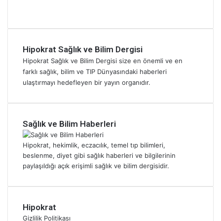
:
S
T
r
e
K
a
a
u
k
a
ğ
b
ç
,
l
l
a
M
N
p
ı
Hipokrat Sağlık ve Bilim Dergisi
k
u
o
İ
ğ
Hipokrat Sağlık ve Bilim Dergisi size en önemli ve en
l
t
h
ç
ı
a
farklı sağlık, bilim ve TIP Dünyasındaki haberleri
f
u
i
:
Y
a
ulaştırmayı hedefleyen bir yayın organıdır.
t
n
K
e
ğ
:
Ö
i
m
ı
Y
l
m
e
:
u
ç
l
Sağlık ve Bilim Haberleri
k
N
n
ü
e
N
i
a
N
r
e
s
n
Hipokrat, hekimlik, eczacılık, temel tıp bilimleri,
e
D
y
t
S
beslenme, diyet gibi sağlık haberleri ve bilgilerinin
ı
i
i
o
paylaşıldığı açık erişimli sağlık ve bilim dergisidir.
ş
D
s
f
a
e
i
r
r
ğ
m
a
ı
i
Hipokrat
o
s
Ç
ş
B
ı
Gizlilik Politikası
ı