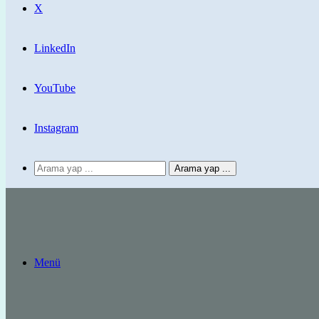
X
LinkedIn
YouTube
Instagram
Arama yap ...
Menü