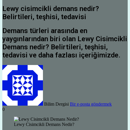
Lewy cisimcikli demans nedir?
Belirtileri, teşhisi, tedavisi
Demans türleri arasında en
yaygınlarından biri olan Lewy Cisimcikli
Demans nedir? Belirtileri, teşhisi,
tedavisi ve daha fazlası içeriğimizde.
Bilim Dergisi
Bir e-posta göndermek
0
Lewy Cisimcikli Demans Nedir?