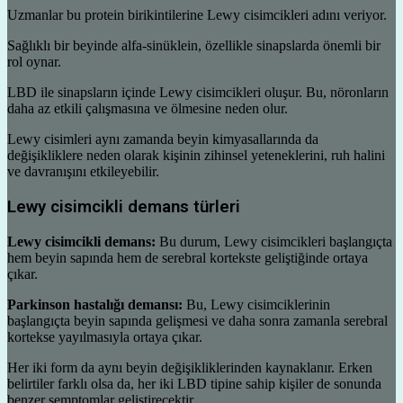
Uzmanlar bu protein birikintilerine Lewy cisimcikleri adını veriyor.
Sağlıklı bir beyinde alfa-sinüklein, özellikle sinapslarda önemli bir
rol oynar.
LBD ile sinapsların içinde Lewy cisimcikleri oluşur. Bu, nöronların
daha az etkili çalışmasına ve ölmesine neden olur.
Lewy cisimleri aynı zamanda beyin kimyasallarında da
değişikliklere neden olarak kişinin zihinsel yeteneklerini, ruh halini
ve davranışını etkileyebilir.
Lewy cisimcikli demans türleri
Lewy cisimcikli demans:
Bu durum, Lewy cisimcikleri başlangıçta
hem beyin sapında hem de serebral kortekste geliştiğinde ortaya
çıkar.
Parkinson hastalığı demansı:
Bu, Lewy cisimciklerinin
başlangıçta beyin sapında gelişmesi ve daha sonra zamanla serebral
kortekse yayılmasıyla ortaya çıkar.
Her iki form da aynı beyin değişikliklerinden kaynaklanır. Erken
belirtiler farklı olsa da, her iki LBD tipine sahip kişiler de sonunda
benzer semptomlar geliştirecektir.