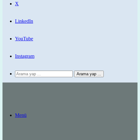
X
LinkedIn
YouTube
Instagram
Arama yap ...
Menü