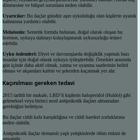
dönmesine ve bilişsel sorunlara neden olabilir.
Uyarıcılar:
Bu ilaçlar gündüz aşırı uykululuğu olan kişilerin uyanık
kalmasına yardımcı olabilir.
Melatonin:
Sentetik formda bulunan, doğal olarak oluşan bu
hormon, uykuya dalmayı kolaylaştırarak uykusuzluğu tedavi
edebilir.
Uyku önlemleri:
Diyet ve davranışlarda değişiklik yapmak bazı
insanlar için doğal olarak uykuyu iyileştirebilir. Örnekler arasında
gün içinde daha aktif olmak, yatma ve uyanma saatlerinin belirli
olması ve akşamları kafein ve şekerden kaçınmak yer alır.
Kaçınılması gereken tedavi
2015 tarihli bir makale, LBD’li kişilerin haloperidol (Haldol) gibi
geleneksel veya birinci nesil antipsikotik ilaçları almamaları
gerektiğini belirtiyor.
Bu ilaçlar ciddi kafa karışıklığına ve ciddi hareket zorluklarına
neden olabilir.
Antipsikotik ilaçlar demanslı yaşlı yetişkinlerde ölüm riskini de
artırabilir.