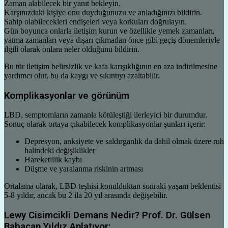
Zaman alabilecek bir yanıt bekleyin.
Karşınızdaki kişiye onu duyduğunuzu ve anladığınızı bildirin.
Sahip olabilecekleri endişeleri veya korkuları doğrulayın.
Gün boyunca onlarla iletişim kurun ve özellikle yemek zamanları,
yatma zamanları veya dışarı çıkmadan önce gibi geçiş dönemleriyle
ilgili olarak onlara neler olduğunu bildirin.
Bu tür iletişim belirsizlik ve kafa karışıklığının en aza indirilmesine
yardımcı olur, bu da kaygı ve sıkıntıyı azaltabilir.
Komplikasyonlar ve görünüm
LBD, semptomların zamanla kötüleştiği ilerleyici bir durumdur.
Sonuç olarak ortaya çıkabilecek komplikasyonlar şunları içerir:
Depresyon, anksiyete ve saldırganlık da dahil olmak üzere ruh
halindeki değişiklikler
Hareketlilik kaybı
Düşme ve yaralanma riskinin artması
Ortalama olarak, LBD teşhisi konulduktan sonraki yaşam beklentisi
5-8 yıldır, ancak bu 2 ila 20 yıl arasında değişebilir.
Lewy Cisimcikli Demans Nedir? Prof. Dr. Gülsen
Babacan Yıldız Anlatıyor;