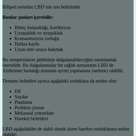
Bilişsel sorunlar LBD’nin ana belirtisidir.
Bunlar şunları içerebilir:
Bilinç bulanıklığı, konfüzyon
Uyuşukluk ve uyuşukluk
Konsantrasyon zorluğu
Hafıza kaybı
Uzun süre uzaya bakmak
Bu semptomların şiddetinin dalgalanabileceğini unutmamak
önemlidir. Bu dalgalanmalar bir sağlık uzmanının LBD ile
Alzheimer hastalığı arasında ayrım yapmasına yardımcı olabilir.
Demans belirtileri ayrıca aşağıdaki zorluklara da neden olur:
Dil
Sayılar
Planlama
Problem çözme
Mekansal yetenekler
Hareket belirtileri
LBD aşağıdakiler de dahil olmak üzere hareket zorluklarına neden
olabilir: