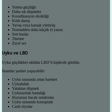
Yutma güçlüğü
Daha sık düşmeler
Koordinasyon eksikliği
Kötü duruş
Yavaş veya karışık yürüyüş
Normalden daha küçük el yazısı
Sert kaslar
Titreme
Zayıf ses
Uyku ve LBD
Uyku güçlükleri sıklıkla LBD’li kişilerde görülür.
İnsanlar şunları yaşayabilir:
Uyku sırasında artan hareket
Uykululuk
Yataktan düşmek
Uykusuzluk hastalığı
Huzursuz bacak sendromu
Uyku sırasında konuşmak
Canlı rüyalar