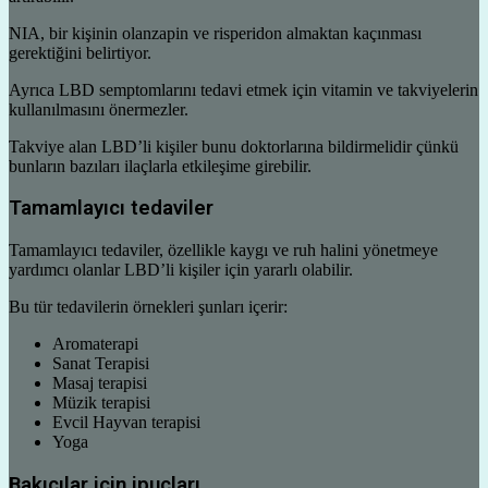
NIA, bir kişinin olanzapin ve risperidon almaktan kaçınması
gerektiğini belirtiyor.
Ayrıca LBD semptomlarını tedavi etmek için vitamin ve takviyelerin
kullanılmasını önermezler.
Takviye alan LBD’li kişiler bunu doktorlarına bildirmelidir çünkü
bunların bazıları ilaçlarla etkileşime girebilir.
Tamamlayıcı tedaviler
Tamamlayıcı tedaviler, özellikle kaygı ve ruh halini yönetmeye
yardımcı olanlar LBD’li kişiler için yararlı olabilir.
Bu tür tedavilerin örnekleri şunları içerir:
Aromaterapi
Sanat Terapisi
Masaj terapisi
Müzik terapisi
Evcil Hayvan terapisi
Yoga
Bakıcılar için ipuçları