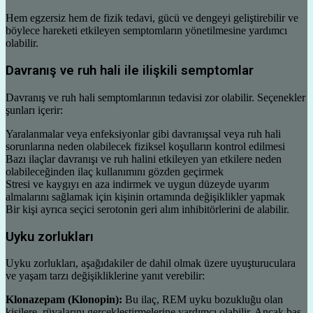
Hem egzersiz hem de fizik tedavi, gücü ve dengeyi geliştirebilir ve
böylece hareketi etkileyen semptomların yönetilmesine yardımcı
olabilir.
Davranış ve ruh hali ile ilişkili semptomlar
Davranış ve ruh hali semptomlarının tedavisi zor olabilir. Seçenekler
şunları içerir:
Yaralanmalar veya enfeksiyonlar gibi davranışsal veya ruh hali
sorunlarına neden olabilecek fiziksel koşulların kontrol edilmesi
Bazı ilaçlar davranışı ve ruh halini etkileyen yan etkilere neden
olabileceğinden ilaç kullanımını gözden geçirmek
Stresi ve kaygıyı en aza indirmek ve uygun düzeyde uyarım
almalarını sağlamak için kişinin ortamında değişiklikler yapmak
Bir kişi ayrıca seçici serotonin geri alım inhibitörlerini de alabilir.
Uyku zorlukları
Uyku zorlukları, aşağıdakiler de dahil olmak üzere uyuşturuculara
ve yaşam tarzı değişikliklerine yanıt verebilir:
Klonazepam (Klonopin):
Bu ilaç, REM uyku bozukluğu olan
kişilere, rüyalarını gerçekleştirmelerine yardımcı olabilir. Ancak baş