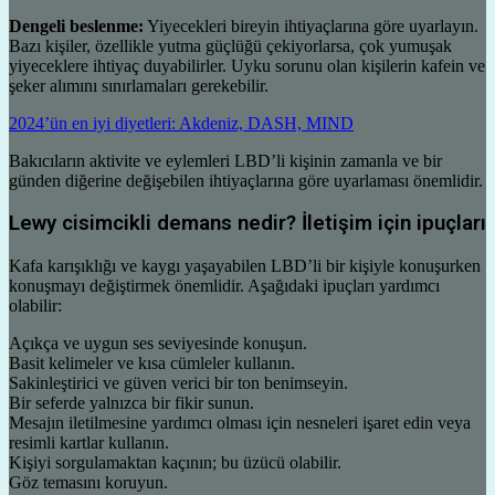
Dengeli beslenme:
Yiyecekleri bireyin ihtiyaçlarına göre uyarlayın.
Bazı kişiler, özellikle yutma güçlüğü çekiyorlarsa, çok yumuşak
yiyeceklere ihtiyaç duyabilirler. Uyku sorunu olan kişilerin kafein ve
şeker alımını sınırlamaları gerekebilir.
2024’ün en iyi diyetleri: Akdeniz, DASH, MIND
Bakıcıların aktivite ve eylemleri LBD’li kişinin zamanla ve bir
günden diğerine değişebilen ihtiyaçlarına göre uyarlaması önemlidir.
Lewy cisimcikli demans nedir? İletişim için ipuçları
Kafa karışıklığı ve kaygı yaşayabilen LBD’li bir kişiyle konuşurken
konuşmayı değiştirmek önemlidir. Aşağıdaki ipuçları yardımcı
olabilir:
Açıkça ve uygun ses seviyesinde konuşun.
Basit kelimeler ve kısa cümleler kullanın.
Sakinleştirici ve güven verici bir ton benimseyin.
Bir seferde yalnızca bir fikir sunun.
Mesajın iletilmesine yardımcı olması için nesneleri işaret edin veya
resimli kartlar kullanın.
Kişiyi sorgulamaktan kaçının; bu üzücü olabilir.
Göz temasını koruyun.