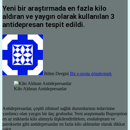
Yeni bir araştırmada en fazla kilo
aldıran ve yaygın olarak kullanılan 3
antidepresan tespit edildi.
Bilim Dergisi
Bir e-posta göndermek
Kilo Aldıran Antidepresanlar
Antidepresanlar, çeşitli zihinsel sağlık durumlarının tedavisine
yardımcı olan yaygın bir ilaç grubudur. Yeni araştırmada Buproprion
en az miktarda kilo alımıyla ilişkilendirilirken, essitalopram ve
paroksetin gibi antidepresanlar en fazla kilo aldıranlar olarak dikkat
çekti.