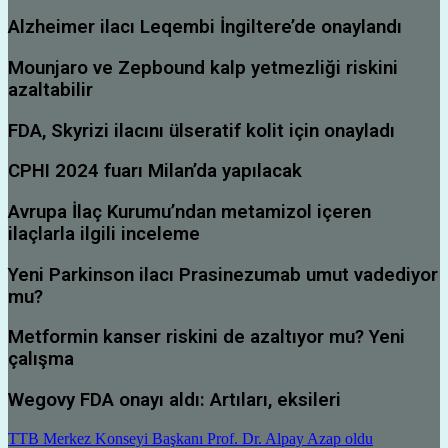
Alzheimer ilacı Leqembi İngiltere’de onaylandı
Mounjaro ve Zepbound kalp yetmezliği riskini
azaltabilir
FDA, Skyrizi ilacını ülseratif kolit için onayladı
CPHI 2024 fuarı Milan’da yapılacak
Avrupa İlaç Kurumu’ndan metamizol içeren
ilaçlarla ilgili inceleme
Yeni Parkinson ilacı Prasinezumab umut vadediyor
mu?
Metformin kanser riskini de azaltıyor mu? Yeni
çalışma
Wegovy FDA onayı aldı: Artıları, eksileri
TTB Merkez Konseyi Başkanı Prof. Dr. Alpay Azap oldu