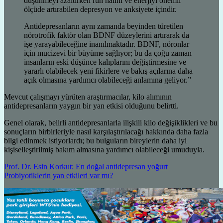
düşünmeyi azaltırken ruh halini ve enerjiyi önemli
ölçüde artırabilen depresyon ve anksiyete içindir.
Antidepresanların aynı zamanda beyinden türetilen
nörotrofik faktör olan BDNF düzeylerini artırarak da
işe yarayabileceğine inanılmaktadır. BDNF, nöronlar
için mucizevi bir büyüme sağlıyor; bu da çoğu zaman
insanların eski düşünce kalıplarını değiştirmesine ve
yararlı olabilecek yeni fikirlere ve bakış açılarına daha
açık olmasına yardımcı olabileceği anlamına geliyor.”
Mevcut çalışmayı yürüten araştırmacılar, kilo alımının
antidepresanların yaygın bir yan etkisi olduğunu belirtti.
Genel olarak, belirli antidepresanlarla ilişkili kilo değişiklikleri ve bu
sonuçların birbirleriyle nasıl karşılaştırılacağı hakkında daha fazla
bilgi edinmek istiyorlardı; bu bulguların bireylerin daha iyi
kişiselleştirilmiş bakım almasına yardımcı olabileceği umuduyla.
Prof. Dr. Esin Korkut: En doğal antidepresan yoğurt
Probiyotiklerin yan etkileri var mı?