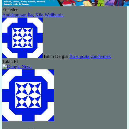
Etiketler
Antidepresan
İlaç
Kilo
Wellbutrin
Bilim Dergisi
Bir e-posta göndermek
Takip Et