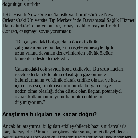
doğruluğu sınırlıdır.
LSU Health New Orleans’ta psikiyatri profesörü ve New
Orleans’taki Üniversite Tıp Merkezi’nde Davranışsal Sağlık Hizmet
Hattı direktörü olan ve bu araştırmaya dahil olmayan Erich J.
Conrad, çalışmayı şöyle yorumladı:
“Bu çalışmadaki bulgu, daha önceki klinik
çalışmalardan ve bu ilaçların reçetelenmesiyle ilgili
uzun yıllara dayanan deneyimlerden büyük ölçüde
bilinenleri desteklemektedir.
Çalışmadaki çok sayıda konu etkileyici. Bu grup ilaçları
reçete ederken kilo alma olasılığını göz önünde
bulundurmanın ve klinik olarak endike olması ve hasta
için en iyi seçim olması durumunda bu yan etkiye
neden olma olasılığı daha düşük olan ilaçları potansiyel
olarak kullanmanın iyi bir hatırlatma olduğunu
düşünüyorum.”
Araştırma bulguları ne kadar doğru?
Ancak bu araştırma, bulguları etkileyebilecek bazı sınırlamalarla
karşı karşıyadır. Birincisi, araştırmacılar sonuçları etkileyebilecek
belirli verilere sahip değildi. Örneğin ilaç dağıtımına ilişkin verileri