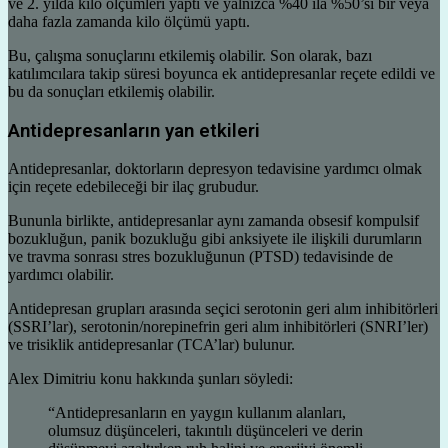
ve 2. yılda kilo ölçümleri yaptı ve yalnızca %40 ila %50’si bir veya
daha fazla zamanda kilo ölçümü yaptı.
Bu, çalışma sonuçlarını etkilemiş olabilir. Son olarak, bazı
katılımcılara takip süresi boyunca ek antidepresanlar reçete edildi ve
bu da sonuçları etkilemiş olabilir.
Antidepresanların yan etkileri
Antidepresanlar, doktorların depresyon tedavisine yardımcı olmak
için reçete edebileceği bir ilaç grubudur.
Bununla birlikte, antidepresanlar aynı zamanda obsesif kompulsif
bozukluğun, panik bozukluğu gibi anksiyete ile ilişkili durumların
ve travma sonrası stres bozukluğunun (PTSD) tedavisinde de
yardımcı olabilir.
Antidepresan grupları arasında seçici serotonin geri alım inhibitörleri
(SSRI’lar), serotonin/norepinefrin geri alım inhibitörleri (SNRI’ler)
ve trisiklik antidepresanlar (TCA’lar) bulunur.
Alex Dimitriu konu hakkında şunları söyledi:
“Antidepresanların en yaygın kullanım alanları,
olumsuz düşünceleri, takıntılı düşünceleri ve derin