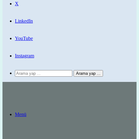
X
LinkedIn
YouTube
Instagram
Arama yap ...
Menü