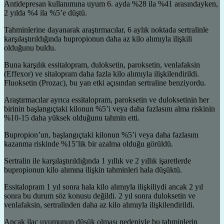
Antidepresan kullanımına uyum 6. ayda %28 ila %41 arasındayken,
2 yılda %4 ila %5’e düştü.
Tahminlerine dayanarak araştırmacılar, 6 aylık noktada sertralinle
karşılaştırıldığında bupropionun daha az kilo alımıyla ilişkili
olduğunu buldu.
Buna karşılık essitalopram, duloksetin, paroksetin, venlafaksin
(Effexor) ve sitalopram daha fazla kilo alımıyla ilişkilendirildi.
Fluoksetin (Prozac), bu yan etki açısından sertraline benziyordu.
Araştırmacılar ayrıca essitalopram, paroksetin ve duloksetinin her
birinin başlangıçtaki kilonun %5’i veya daha fazlasını alma riskinin
%10-15 daha yüksek olduğunu tahmin etti.
Bupropion’un, başlangıçtaki kilonun %5’i veya daha fazlasını
kazanma riskinde %15’lik bir azalma olduğu görüldü.
Sertralin ile karşılaştırıldığında 1 yıllık ve 2 yıllık işaretlerde
bupropionun kilo alımına ilişkin tahminleri hala düşüktü.
Essitalopram 1 yıl sonra hala kilo alımıyla ilişkiliydi ancak 2 yıl
sonra bu durum söz konusu değildi. 2 yıl sonra duloksetin ve
venlafaksin, sertralinden daha az kilo alımıyla ilişkilendirildi.
Ancak ilaç uyumunun düşük olması nedeniyle bu tahminlerin