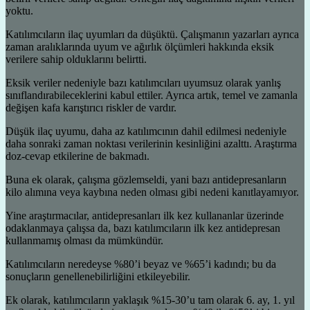
yoktu.
Katılımcıların ilaç uyumları da düşüktü. Çalışmanın yazarları ayrıca
zaman aralıklarında uyum ve ağırlık ölçümleri hakkında eksik
verilere sahip olduklarını belirtti.
Eksik veriler nedeniyle bazı katılımcıları uyumsuz olarak yanlış
sınıflandırabileceklerini kabul ettiler. Ayrıca artık, temel ve zamanla
değişen kafa karıştırıcı riskler de vardır.
Düşük ilaç uyumu, daha az katılımcının dahil edilmesi nedeniyle
daha sonraki zaman noktası verilerinin kesinliğini azalttı. Araştırma
doz-cevap etkilerine de bakmadı.
Buna ek olarak, çalışma gözlemseldi, yani bazı antidepresanların
kilo alımına veya kaybına neden olması gibi nedeni kanıtlayamıyor.
Yine araştırmacılar, antidepresanları ilk kez kullananlar üzerinde
odaklanmaya çalışsa da, bazı katılımcıların ilk kez antidepresan
kullanmamış olması da mümkündür.
Katılımcıların neredeyse %80’i beyaz ve %65’i kadındı; bu da
sonuçların genellenebilirliğini etkileyebilir.
Ek olarak, katılımcıların yaklaşık %15-30’u tam olarak 6. ay, 1. yıl