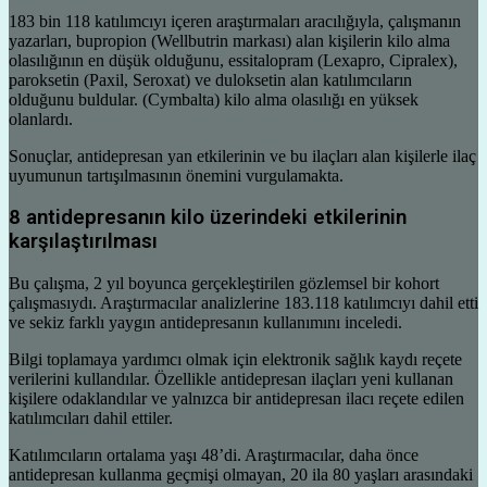
183 bin 118 katılımcıyı içeren araştırmaları aracılığıyla, çalışmanın
yazarları, bupropion (Wellbutrin markası) alan kişilerin kilo alma
olasılığının en düşük olduğunu, essitalopram (Lexapro, Cipralex),
paroksetin (Paxil, Seroxat) ve duloksetin alan katılımcıların
olduğunu buldular. (Cymbalta) kilo alma olasılığı en yüksek
olanlardı.
Sonuçlar, antidepresan yan etkilerinin ve bu ilaçları alan kişilerle ilaç
uyumunun tartışılmasının önemini vurgulamakta.
8 antidepresanın kilo üzerindeki etkilerinin
karşılaştırılması
Bu çalışma, 2 yıl boyunca gerçekleştirilen gözlemsel bir kohort
çalışmasıydı. Araştırmacılar analizlerine 183.118 katılımcıyı dahil etti
ve sekiz farklı yaygın antidepresanın kullanımını inceledi.
Bilgi toplamaya yardımcı olmak için elektronik sağlık kaydı reçete
verilerini kullandılar. Özellikle antidepresan ilaçları yeni kullanan
kişilere odaklandılar ve yalnızca bir antidepresan ilacı reçete edilen
katılımcıları dahil ettiler.
Katılımcıların ortalama yaşı 48’di. Araştırmacılar, daha önce
antidepresan kullanma geçmişi olmayan, 20 ila 80 yaşları arasındaki