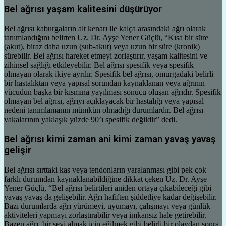
Bel ağrısı yaşam kalitesini düşürüyor
Bel ağrısı kaburgaların alt kenarı ile kalça arasındaki ağrı olarak
tanımlandığını belirten Uz. Dr. Ayşe Yener Güçlü, “Kısa bir süre
(akut), biraz daha uzun (sub-akut) veya uzun bir süre (kronik)
sürebilir. Bel ağrısı hareket etmeyi zorlaştırır, yaşam kalitesini ve
zihinsel sağlığı etkileyebilir. Bel ağrısı spesifik veya spesifik
olmayan olarak ikiye ayrılır. Spesifik bel ağrısı, omurgadaki belirli
bir hastalıktan veya yapısal sorundan kaynaklanan veya ağrının
vücudun başka bir kısmına yayılması sonucu oluşan ağrıdır. Spesifik
olmayan bel ağrısı, ağrıyı açıklayacak bir hastalığı veya yapısal
nedeni tanımlamanın mümkün olmadığı durumlardır. Bel ağrısı
vakalarının yaklaşık yüzde 90’ı spesifik değildir” dedi.
Bel ağrısı kimi zaman ani kimi zaman yavaş yavaş
gelişir
Bel ağrısı sırttaki kas veya tendonların yaralanması gibi pek çok
farklı durumdan kaynaklanabildiğine dikkat çeken Uz. Dr. Ayşe
Yener Güçlü, “Bel ağrısı belirtileri aniden ortaya çıkabileceği gibi
yavaş yavaş da gelişebilir. Ağrı hafiften şiddetliye kadar değişebilir.
Bazı durumlarda ağrı yürümeyi, uyumayı, çalışmayı veya günlük
aktiviteleri yapmayı zorlaştırabilir veya imkansız hale getirebilir.
Bazen ağrı, bir şeyi almak için eğilmek gibi belirli bir olaydan sonra