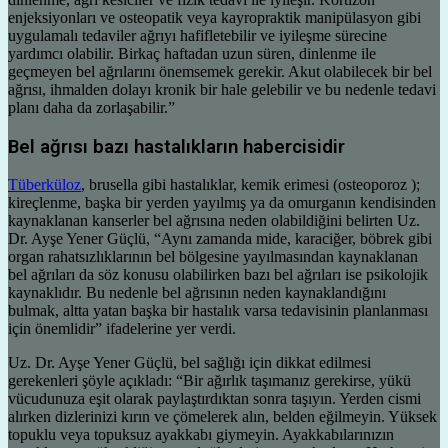
enjeksiyonları ve osteopatik veya kayropraktik manipülasyon gibi
uygulamalı tedaviler ağrıyı hafifletebilir ve iyileşme sürecine
yardımcı olabilir. Birkaç haftadan uzun süren, dinlenme ile
geçmeyen bel ağrılarını önemsemek gerekir. Akut olabilecek bir bel
ağrısı, ihmalden dolayı kronik bir hale gelebilir ve bu nedenle tedavi
planı daha da zorlaşabilir.”
Bel ağrısı bazı hastalıkların habercisidir
Tüberküloz
, brusella gibi hastalıklar, kemik erimesi (osteoporoz );
kireçlenme, başka bir yerden yayılmış ya da omurganın kendisinden
kaynaklanan kanserler bel ağrısına neden olabildiğini belirten Uz.
Dr. Ayşe Yener Güçlü, “Aynı zamanda mide, karaciğer, böbrek gibi
organ rahatsızlıklarının bel bölgesine yayılmasından kaynaklanan
bel ağrıları da söz konusu olabilirken bazı bel ağrıları ise psikolojik
kaynaklıdır. Bu nedenle bel ağrısının neden kaynaklandığını
bulmak, altta yatan başka bir hastalık varsa tedavisinin planlanması
için önemlidir” ifadelerine yer verdi.
Uz. Dr. Ayşe Yener Güçlü, bel sağlığı için dikkat edilmesi
gerekenleri şöyle açıkladı: “Bir ağırlık taşımanız gerekirse, yükü
vücudunuza eşit olarak paylaştırdıktan sonra taşıyın. Yerden cismi
alırken dizlerinizi kırın ve çömelerek alın, belden eğilmeyin. Yüksek
topuklu veya topuksuz ayakkabı giymeyin. Ayakkabılarınızın