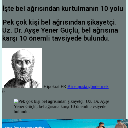
İşte bel ağrısından kurtulmanın 10 yolu
Pek çok kişi bel ağrısından şikayetçi.
Uz. Dr. Ayşe Yener Güçlü, bel ağrısına
karşı 10 önemli tavsiyede bulundu.
Hipokrat FR
Bir e-posta göndermek
0