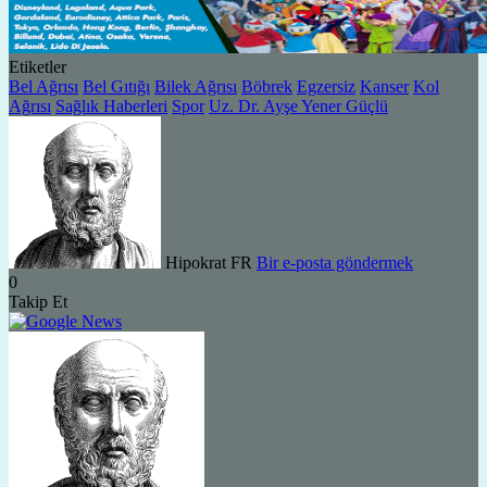
Etiketler
Bel Ağrısı
Bel Gıtığı
Bilek Ağrısı
Böbrek
Egzersiz
Kanser
Kol
Ağrısı
Sağlık Haberleri
Spor
Uz. Dr. Ayşe Yener Güçlü
Hipokrat FR
Bir e-posta göndermek
0
Takip Et