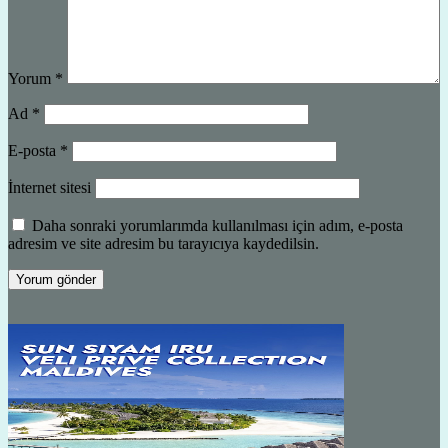
Yorum
*
Ad
*
E-posta
*
İnternet sitesi
Daha sonraki yorumlarımda kullanılması için adım, e-posta
adresim ve site adresim bu tarayıcıya kaydedilsin.