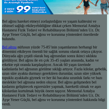
Bel ağrısı hareket etmeyi zorlaştırdığını ve yaşam kalitesini ve
zihinsel sağlığı etkileyebildiğine dikkat çeken Memorial Antalya
Hastanesi Fizik Tedavi ve Rehabilitasyon Bölümü’nden Uz. Dr.
Ayşe Yener Güçlü, bel ağrısı ve korunma yöntemleri önerilerde
bulundu.
Bel ağrısı
nüfusun yüzde 75-85’inin yaşamlarının herhangi bir
dönemini etkileyen önemli bir sağlık sorunu olarak ortaya çıkıyor.
Dünyada ağrı çeşidi olarak baş ağrısından sonra ikinci sıklıkta
görülüyor. Bel ağrısı ile en çok 35-45 yaşları arasında, kadın ve
erkekte eşit oranda karşılaşılıyor. Ancak 60 yaşın üzerinde
kadınlarda bel ağrısının görülme sıklığı artıyor. Fazla kilolar, gebelik,
uzun süre ayakta durmayı gerektiren durumlar, uzun süre yüksek
topuklu ayakkabı giymek ve her iki bacakta uzunluk farkı ve bazı
meslekler bel ağrısına neden oluyor. Bel ağrısı gelişmeden bel
kaslarını geliştirecek egzersizler yapmak, hareketli olmak ve aşırı
kilolardan kurtulmak büyük önem taşıyor. Memorial Antalya
Hastanesi Fizik Tedavi ve Rehabilitasyon Bölümü’nden Uz. Dr.
Ayşe Yener Güçlü, bel ağrısı ve korunma yöntemleri hakkında bilgi
verdi.