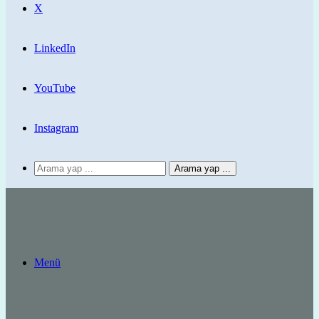
X
LinkedIn
YouTube
Instagram
Arama yap ...
Menü