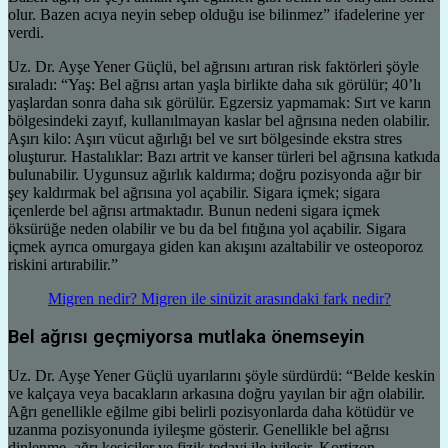
olur. Bazen acıya neyin sebep olduğu ise bilinmez” ifadelerine yer
verdi.
Uz. Dr. Ayşe Yener Güçlü, bel ağrısını artıran risk faktörleri şöyle
sıraladı: “Yaş: Bel ağrısı artan yaşla birlikte daha sık görülür; 40’lı
yaşlardan sonra daha sık görülür. Egzersiz yapmamak: Sırt ve karın
bölgesindeki zayıf, kullanılmayan kaslar bel ağrısına neden olabilir.
Aşırı kilo: Aşırı vücut ağırlığı bel ve sırt bölgesinde ekstra stres
oluşturur. Hastalıklar: Bazı artrit ve kanser türleri bel ağrısına katkıda
bulunabilir. Uygunsuz ağırlık kaldırma; doğru pozisyonda ağır bir
şey kaldırmak bel ağrısına yol açabilir. Sigara içmek; sigara
içenlerde bel ağrısı artmaktadır. Bunun nedeni sigara içmek
öksürüğe neden olabilir ve bu da bel fıtığına yol açabilir. Sigara
içmek ayrıca omurgaya giden kan akışını azaltabilir ve osteoporoz
riskini artırabilir.”
Migren nedir? Migren ile sinüzit arasındaki fark nedir?
Bel ağrısı geçmiyorsa mutlaka önemseyin
Uz. Dr. Ayşe Yener Güçlü uyarılarını şöyle sürdürdü: “Belde keskin
ve kalçaya veya bacakların arkasına doğru yayılan bir ağrı olabilir.
Ağrı genellikle eğilme gibi belirli pozisyonlarda daha kötüdür ve
uzanma pozisyonunda iyileşme gösterir. Genellikle bel ağrısı
dinlenme, ağrı kesiciler ve fizik tedavi ile iyileşir. Kortizon