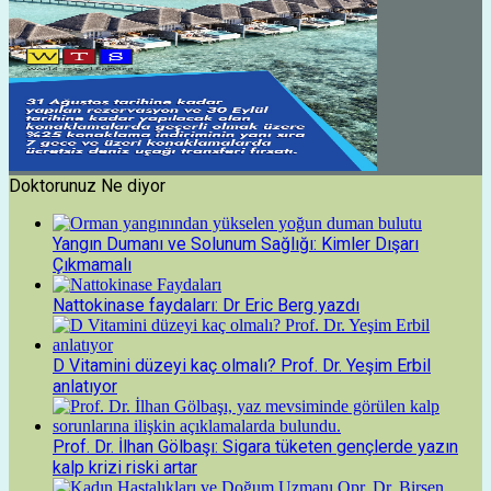
Doktorunuz Ne diyor
Yangın Dumanı ve Solunum Sağlığı: Kimler Dışarı
Çıkmamalı
Nattokinase faydaları: Dr Eric Berg yazdı
D Vitamini düzeyi kaç olmalı? Prof. Dr. Yeşim Erbil
anlatıyor
Prof. Dr. İlhan Gölbaşı: Sigara tüketen gençlerde yazın
kalp krizi riski artar