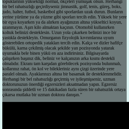
topuklarının yüksekliği normal, ökçeleri yumuşak olsun. Herhangi
bir bel rahatsızlığı geçirdiyseniz jimnastik, golf, tenis, güreş, boks,
judo, halter, futbol, basketbol gibi sporlardan uzak durun. Bunların
yerine yürüme ya da yüzme gibi sporları tercih edin. Yüksek bir yere
bir eşya koyarken ya da alırken ayağınızın altına yükseltici koyun,
uzanmayın. Aşırı kilo almaktan kaçının. Otomobil kullanırken
koltuk belinizi desteklesin. Uzun yola çıkarken belinizi ince bir
yastıkla destekleyin. Omurganın fizyolojik kıvrımlarına uyum
gösterebilen ortopedik yatakları tercih edin. Kalça ve dizler hafifçe
bükülü, karna çekilmiş olacak şekilde yan pozisyonda yatarak
uyumakla bele binen yükü en aza indirirsiniz. Bilgisayarda
çalışırken başınız dik, beliniz ve kalçanızın arka kısmı destekli
olmalıdır. Ekranı tam karşıdan görebilecek pozisyonda bulunmalı,
kollarınız rahat, ön kol ve bilekleriniz aynı çizgi üzerinde yere
paralel olmalı. Ayaklarınızı altına bir basamak ile desteklenmelidir.
Herhangi bir bel rahatsızlığı geçirmiş ve iyileşmişseniz, uzman
doktorunuzun önerdiği egzersizleri aksatmadan yapın. Egzersiz
sonrasında şiddetli ve 15 dakikadan fazla süren bir rahatsızlık ortaya
çıkarsa mutlaka bir uzman doktora danışın.”