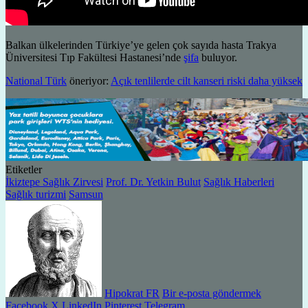
Balkan ülkelerinden Türkiye’ye gelen çok sayıda hasta Trakya
Üniversitesi Tıp Fakültesi Hastanesi’nde
şifa
buluyor.
National Türk
öneriyor:
Açık tenlilerde cilt kanseri riski daha yüksek
Etiketler
İkiztepe Sağlık Zirvesi
Prof. Dr. Yetkin Bulut
Sağlık Haberleri
Sağlık turizmi
Samsun
Hipokrat FR
Bir e-posta göndermek
Facebook
X
LinkedIn
Pinterest
Telegram