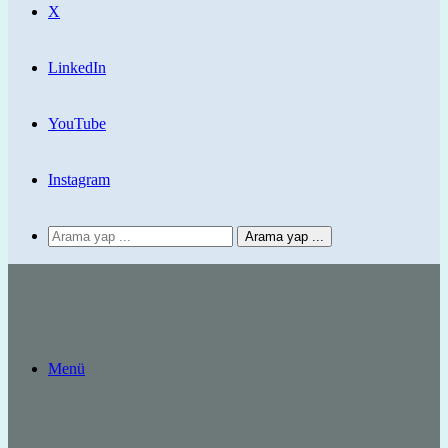
X
LinkedIn
YouTube
Instagram
Arama yap ...
Menü