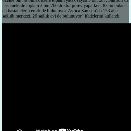
özelde bin 49 olmak üzere toplam yatak sayısı 5 bin 287. Samsun’da
hastanelerde toplam 3 bin 760 doktor görev yaparken, 83 ambulans
da hastanelerin emrinde bulunuyor. Ayrıca Samsun’da 153 aile
sağlığı merkezi, 26 sağlık evi de bulunuyor” ifadelerini kullandı.