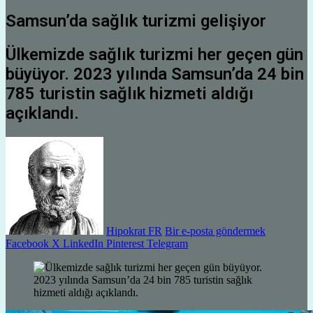
Samsun’da sağlık turizmi gelişiyor
Ülkemizde sağlık turizmi her geçen gün
büyüyor. 2023 yılında Samsun’da 24 bin
785 turistin sağlık hizmeti aldığı
açıklandı.
Hipokrat FR
Bir e-posta göndermek
Facebook
X
LinkedIn
Pinterest
Telegram