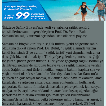
’İkiztepe Sağlık Zirvesi’nde yerli ve yabancı sağlık sektörü
temsilcilerine sunum gerçekleştiren Prof. Dr. Yetkin Bulut,
Samsun’un sağlık turizmi açısından istatistiklerini paylaştı.
Samsun da birçok kuruluşun sağlık turizmi yetki belgesine sahip
olduğuna dikkat çeken Prof. Dr. Bulut, “Sağlık alanında turizm
kendi içerisinde 2’ye ayrılır. ‘Sağlık turisti’ yurt dışından tedavi ya
da sağlık hizmeti almak için Türkiye’ye gelenlere, ‘turistin sağlığı’
ise yurt dışından gelen turistin Türkiye’de geçirdiği sağlık sorunu ya
da ihtiyacı nedeniyle gördüğü tedavi ya da sağlık hizmetine verilen
addır. Sağlık turizmi türleri medikal, engelli bakım, kaplıca-spa ve
yaşlı turizmi olarak sıralanabilir. Yurt dışından hastalar Samsun’a
gelirken en çok sosyal medya, reklamlar, açık hava reklamları, aracı
kuruluşlar ve ağızdan ağıza pazarlama yöntemlerini kullanarak
geliyorlar. Samsunlu firmalar da hastaları şehre çekmek için sosyal
medya, reels, açık hava reklamları, aracı kuruluşlar, ağızdan ağıza
pazarlama ve fuarlara katılım gibi materyalleri kullanıyorlar.
Samsun’da sağlık turizmi yetki belgesine sahip 5 kamu hastanesi, 1
üniversite hastanesi, 8 özel hastane, 4 özel tıp merkezi, 25 özel