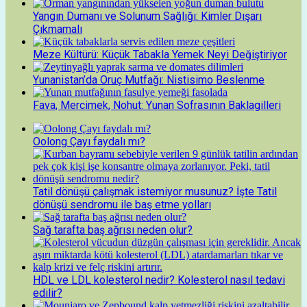
Yangın Dumanı ve Solunum Sağlığı: Kimler Dışarı
Çıkmamalı
Meze Kültürü: Küçük Tabakla Yemek Neyi Değiştiriyor
Yunanistan’da Oruç Mutfağı: Nistisimo Beslenme
Fava, Mercimek, Nohut: Yunan Sofrasının Baklagilleri
Oolong Çayı faydalı mı?
Tatil dönüşü çalışmak istemiyor musunuz? İşte Tatil
dönüşü sendromu ile baş etme yolları
Sağ tarafta baş ağrısı neden olur?
HDL ve LDL kolesterol nedir? Kolesterol nasıl tedavi
edilir?