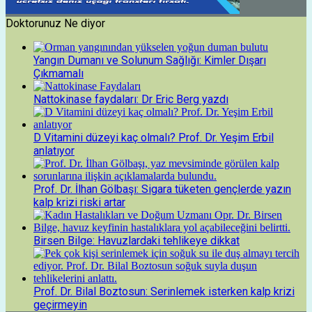
Doktorunuz Ne diyor
Yangın Dumanı ve Solunum Sağlığı: Kimler Dışarı
Çıkmamalı
Nattokinase faydaları: Dr Eric Berg yazdı
D Vitamini düzeyi kaç olmalı? Prof. Dr. Yeşim Erbil
anlatıyor
Prof. Dr. İlhan Gölbaşı: Sigara tüketen gençlerde yazın
kalp krizi riski artar
Birsen Bilge: Havuzlardaki tehlikeye dikkat
Prof. Dr. Bilal Boztosun: Serinlemek isterken kalp krizi
geçirmeyin