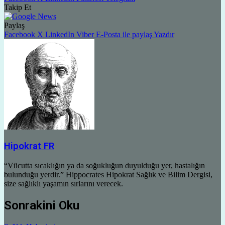
Takip Et
Paylaş
Facebook
X
LinkedIn
Viber
E-Posta ile paylaş
Yazdır
Hipokrat FR
“Vücutta sıcaklığın ya da soğukluğun duyulduğu yer, hastalığın
bulunduğu yerdir.” Hippocrates Hipokrat Sağlık ve Bilim Dergisi,
size sağlıklı yaşamın sırlarını verecek.
Sonrakini Oku