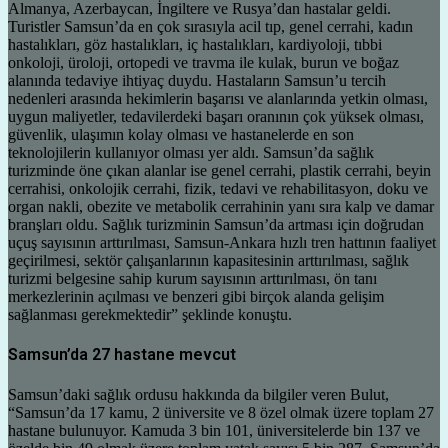
Almanya, Azerbaycan, İngiltere ve Rusya’dan hastalar geldi.
Turistler Samsun’da en çok sırasıyla acil tıp, genel cerrahi, kadın
hastalıkları, göz hastalıkları, iç hastalıkları, kardiyoloji, tıbbi
onkoloji, üroloji, ortopedi ve travma ile kulak, burun ve boğaz
alanında tedaviye ihtiyaç duydu. Hastaların Samsun’u tercih
nedenleri arasında hekimlerin başarısı ve alanlarında yetkin olması,
uygun maliyetler, tedavilerdeki başarı oranının çok yüksek olması,
güvenlik, ulaşımın kolay olması ve hastanelerde en son
teknolojilerin kullanıyor olması yer aldı. Samsun’da sağlık
turizminde öne çıkan alanlar ise genel cerrahi, plastik cerrahi, beyin
cerrahisi, onkolojik cerrahi, fizik, tedavi ve rehabilitasyon, doku ve
organ nakli, obezite ve metabolik cerrahinin yanı sıra kalp ve damar
branşları oldu. Sağlık turizminin Samsun’da artması için doğrudan
uçuş sayısının arttırılması, Samsun-Ankara hızlı tren hattının faaliyet
geçirilmesi, sektör çalışanlarının kapasitesinin arttırılması, sağlık
turizmi belgesine sahip kurum sayısının arttırılması, ön tanı
merkezlerinin açılması ve benzeri gibi birçok alanda gelişim
sağlanması gerekmektedir” şeklinde konuştu.
Samsun’da 27 hastane mevcut
Samsun’daki sağlık ordusu hakkında da bilgiler veren Bulut,
“Samsun’da 17 kamu, 2 üniversite ve 8 özel olmak üzere toplam 27
hastane bulunuyor. Kamuda 3 bin 101, üniversitelerde bin 137 ve