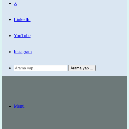
X
LinkedIn
YouTube
Instagram
Arama yap ...
Menü