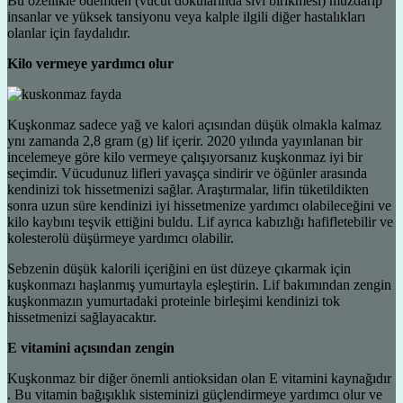
Bu özellikle ödemden (vücut dokularında sıvı birikmesi) muzdarip
insanlar ve yüksek tansiyonu veya kalple ilgili diğer hastalıkları
olanlar için faydalıdır.
Kilo vermeye yardımcı olur
Kuşkonmaz sadece yağ ve kalori açısından düşük olmakla kalmaz
ynı zamanda 2,8 gram (g) lif içerir. 2020 yılında yayınlanan bir
incelemeye göre kilo vermeye çalışıyorsanız kuşkonmaz iyi bir
seçimdir. Vücudunuz lifleri yavaşça sindirir ve öğünler arasında
kendinizi tok hissetmenizi sağlar. Araştırmalar, lifin tüketildikten
sonra uzun süre kendinizi iyi hissetmenize yardımcı olabileceğini ve
kilo kaybını teşvik ettiğini buldu. Lif ayrıca kabızlığı hafifletebilir ve
kolesterolü düşürmeye yardımcı olabilir.
Sebzenin düşük kalorili içeriğini en üst düzeye çıkarmak için
kuşkonmazı haşlanmış yumurtayla eşleştirin. Lif bakımından zengin
kuşkonmazın yumurtadaki proteinle birleşimi kendinizi tok
hissetmenizi sağlayacaktır.
E vitamini açısından zengin
Kuşkonmaz bir diğer önemli antioksidan olan E vitamini kaynağıdır
. Bu vitamin bağışıklık sisteminizi güçlendirmeye yardımcı olur ve