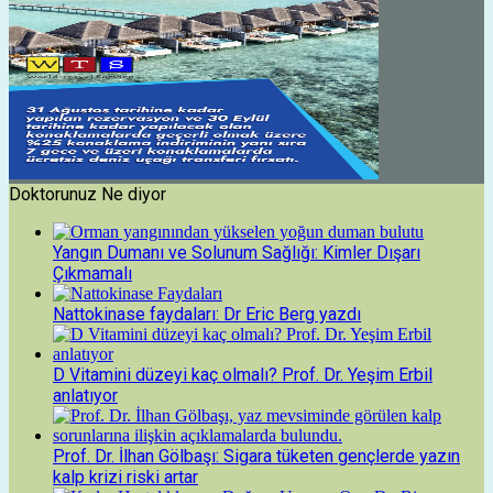
Doktorunuz Ne diyor
Yangın Dumanı ve Solunum Sağlığı: Kimler Dışarı
Çıkmamalı
Nattokinase faydaları: Dr Eric Berg yazdı
D Vitamini düzeyi kaç olmalı? Prof. Dr. Yeşim Erbil
anlatıyor
Prof. Dr. İlhan Gölbaşı: Sigara tüketen gençlerde yazın
kalp krizi riski artar