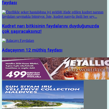
faydası
Kudret narı bitkisinin faydalarını duyduğunuzda
çok şaşıracaksınız!
Adaçayının 12 müthiş faydası