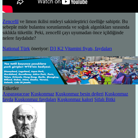
Zencefil
ve limon ikilisi mideyi sakinleştirici özelliğe sahiptir. Bu
sebeple mide bulantısı sorunlarında ve soğuk algınlıkları sırasında
sıklıkla tüketilir. Peki, zencefil çayı uyumadan önce içildiğinde
nelere faydalıdır?
National Türk
öneriyor:
D3 K2 Vitamini fiyatı, faydaları
Etiketler
Asparagaceae
Kuşkonmaz
Kuşkonmaz besin değeri
Kuşkonmaz
fayda
Kuşkonmaz faydaları
Kuşkonmaz kalori
Şifalı Bitki