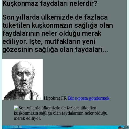
Kuşkonmaz faydaları nelerdir?
Son yıllarda ülkemizde de fazlaca
tüketilen kuşkonmazın sağlığa olan
faydalarının neler olduğu merak
ediliyor. İşte, mutfakların yeni
gözesinin sağlığa olan faydaları...
Hipokrat FR
Bir e-posta göndermek