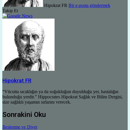
Hipokrat FR
Bir e-posta göndermek
Takip Et
Hipokrat FR
“Vücutta sıcaklığın ya da soğukluğun duyulduğu yer, hastalığın
bulunduğu yerdir.” Hippocrates Hipokrat Sağlık ve Bilim Dergisi,
size sağlıklı yaşamın sırlarını verecek.
Sonrakini Oku
Beslenme ve Diyet