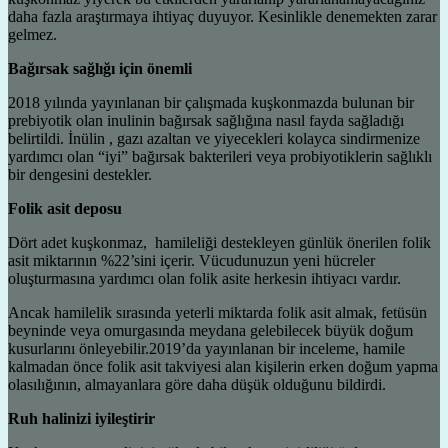
daha fazla araştırmaya ihtiyaç duyuyor. Kesinlikle denemekten zarar
gelmez.
Bağırsak sağlığı için önemli
2018 yılında yayınlanan bir çalışmada kuşkonmazda bulunan bir
prebiyotik olan inulinin bağırsak sağlığına nasıl fayda sağladığı
belirtildi. İnülin , gazı azaltan ve yiyecekleri kolayca sindirmenize
yardımcı olan “iyi” bağırsak bakterileri veya probiyotiklerin sağlıklı
bir dengesini destekler.
Folik asit deposu
Dört adet kuşkonmaz, hamileliği destekleyen günlük önerilen folik
asit miktarının %22’sini içerir. Vücudunuzun yeni hücreler
oluşturmasına yardımcı olan folik asite herkesin ihtiyacı vardır.
Ancak hamilelik sırasında yeterli miktarda folik asit almak, fetüsün
beyninde veya omurgasında meydana gelebilecek büyük doğum
kusurlarını önleyebilir.2019’da yayınlanan bir inceleme, hamile
kalmadan önce folik asit takviyesi alan kişilerin erken doğum yapma
olasılığının, almayanlara göre daha düşük olduğunu bildirdi.
Ruh halinizi iyileştirir