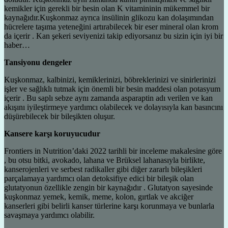
kemikler için gerekli bir besin olan K vitamininin mükemmel bir
kaynağıdır.Kuşkonmaz ayrıca insülinin glikozu kan dolaşımından
hücrelere taşıma yeteneğini artırabilecek bir eser mineral olan krom
da içerir . Kan şekeri seviyenizi takip ediyorsanız bu sizin için iyi bir
haber…
Tansiyonu dengeler
Kuşkonmaz, kalbinizi, kemiklerinizi, böbreklerinizi ve sinirlerinizi
işler ve sağlıklı tutmak için önemli bir besin maddesi olan potasyum
içerir . Bu saplı sebze aynı zamanda asparaptin adı verilen ve kan
akışını iyileştirmeye yardımcı olabilecek ve dolayısıyla kan basıncını
düşürebilecek bir bileşikten oluşur.
Kansere karşı koruyucudur
Frontiers in Nutrition’daki 2022 tarihli bir inceleme makalesine göre
, bu otsu bitki, avokado, lahana ve Brüksel lahanasıyla birlikte,
kanserojenleri ve serbest radikaller gibi diğer zararlı bileşikleri
parçalamaya yardımcı olan detoksifiye edici bir bileşik olan
glutatyonun özellikle zengin bir kaynağıdır . Glutatyon sayesinde
kuşkonmaz yemek, kemik, meme, kolon, gırtlak ve akciğer
kanserleri gibi belirli kanser türlerine karşı korunmaya ve bunlarla
savaşmaya yardımcı olabilir.