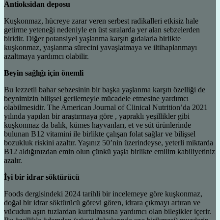
Antioksidan deposu
Kuşkonmaz, hücreye zarar veren serbest radikalleri etkisiz hale
getirme yeteneği nedeniyle en üst sıralarda yer alan sebzelerden
biridir. Diğer potansiyel yaşlanma karşıtı gıdalarla birlikte
kuşkonmaz, yaşlanma sürecini yavaşlatmaya ve iltihaplanmayı
azaltmaya yardımcı olabilir.
Beyin sağlığı için önemli
Bu lezzetli bahar sebzesinin bir başka yaşlanma karşıtı özelliği de
beynimizin bilişsel gerilemeyle mücadele etmesine yardımcı
olabilmesidir. The American Journal of Clinical Nutrition’da 2021
yılında yapılan bir araştırmaya göre , yapraklı yeşillikler gibi
kuşkonmaz da balık, kümes hayvanları, et ve süt ürünlerinde
bulunan B12 vitamini ile birlikte çalışan folat sağlar ve bilişsel
bozukluk riskini azaltır. Yaşınız 50’nin üzerindeyse, yeterli miktarda
B12 aldığınızdan emin olun çünkü yaşla birlikte emilim kabiliyetiniz
azalır.
İyi bir idrar söktürücü
Foods dergisindeki 2024 tarihli bir incelemeye göre kuşkonmaz,
doğal bir idrar söktürücü görevi gören, idrara çıkmayı artıran ve
vücudun aşırı tuzlardan kurtulmasına yardımcı olan bileşikler içerir.