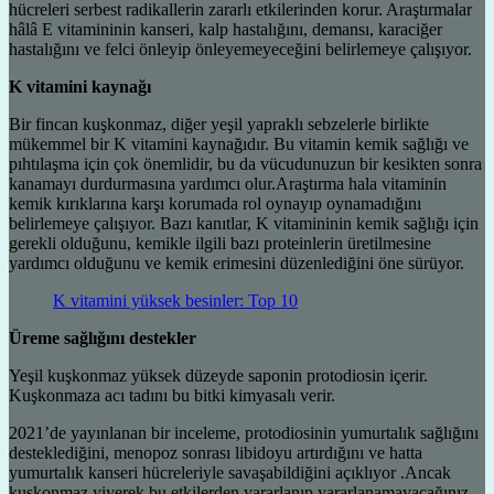
hücreleri serbest radikallerin zararlı etkilerinden korur. Araştırmalar
hâlâ E vitamininin kanseri, kalp hastalığını, demansı, karaciğer
hastalığını ve felci önleyip önleyemeyeceğini belirlemeye çalışıyor.
K vitamini kaynağı
Bir fincan kuşkonmaz, diğer yeşil yapraklı sebzelerle birlikte
mükemmel bir K vitamini kaynağıdır. Bu vitamin kemik sağlığı ve
pıhtılaşma için çok önemlidir, bu da vücudunuzun bir kesikten sonra
kanamayı durdurmasına yardımcı olur.Araştırma hala vitaminin
kemik kırıklarına karşı korumada rol oynayıp oynamadığını
belirlemeye çalışıyor. Bazı kanıtlar, K vitamininin kemik sağlığı için
gerekli olduğunu, kemikle ilgili bazı proteinlerin üretilmesine
yardımcı olduğunu ve kemik erimesini düzenlediğini öne sürüyor.
K vitamini yüksek besinler: Top 10
Üreme sağlığını destekler
Yeşil kuşkonmaz yüksek düzeyde saponin protodiosin içerir.
Kuşkonmaza acı tadını bu bitki kimyasalı verir.
2021’de yayınlanan bir inceleme, protodiosinin yumurtalık sağlığını
desteklediğini, menopoz sonrası libidoyu artırdığını ve hatta
yumurtalık kanseri hücreleriyle savaşabildiğini açıklıyor .Ancak
kuşkonmaz yiyerek bu etkilerden yararlanıp yararlanamayacağınız