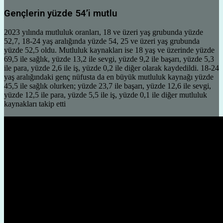
Gençlerin yüzde 54’i mutlu
2023 yılında mutluluk oranları, 18 ve üzeri yaş grubunda yüzde
52,7, 18-24 yaş aralığında yüzde 54, 25 ve üzeri yaş grubunda
yüzde 52,5 oldu. Mutluluk kaynakları ise 18 yaş ve üzerinde yüzde
69,5 ile sağlık, yüzde 13,2 ile sevgi, yüzde 9,2 ile başarı, yüzde 5,3
ile para, yüzde 2,6 ile iş, yüzde 0,2 ile diğer olarak kaydedildi. 18-24
yaş aralığındaki genç nüfusta da en büyük mutluluk kaynağı yüzde
45,5 ile sağlık olurken; yüzde 23,7 ile başarı, yüzde 12,6 ile sevgi,
yüzde 12,5 ile para, yüzde 5,5 ile iş, yüzde 0,1 ile diğer mutluluk
kaynakları takip etti