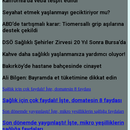
Kalifornia’da veba tespit edildi
Seyahat etmek yaşlanmayı geciktiriyor mu?
ABD’de tartışmalı karar: Tiomersallı grip aşılarına
destek çekildi
DSÖ Sağlıklı Şehirler Zirvesi 20 Yıl Sonra Bursa’da
Kahve daha sağlıklı yaşlanmanıza yardımcı oluyor!
Bakırköy’de hastane bahçesinde cinayet
Ali Bilgen: Bayramda et tüketimine dikkat edin
Sağlık için çok faydalı! İşte, domatesin 8 faydası
Sağlık için çok faydalı! İşte, domatesin 8 faydası
Son dönemde yaygınlaştı! İşte, mikro yeşilliklerin sağlığa faydaları
Son dönemde yaygınlaştı! İşte, mikro yeşilliklerin
sağlığa faydaları