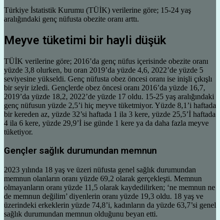
Türkiye İstatistik Kurumu (TÜİK) verilerine göre; 15-24 yaş
aralığındaki genç nüfusta obezite oranı arttı.
Meyve tüketimi bir hayli düşük
TÜİK verilerine göre; 2016’da genç nüfus içerisinde obezite oranı
yüzde 3,8 olurken, bu oran 2019’da yüzde 4,6, 2022’de yüzde 5
seviyesine yükseldi. Genç nüfusta obez öncesi oranı ise inişli çıkışlı
bir seyir izledi. Gençlerde obez öncesi oranı 2016’da yüzde 16,7,
2019’da yüzde 18,2, 2022’de yüzde 17 oldu. 15-25 yaş aralığındaki
genç nüfusun yüzde 2,5’i hiç meyve tüketmiyor. Yüzde 8,1’i haftada
bir kereden az, yüzde 32’si haftada 1 ila 3 kere, yüzde 25,5’İ haftada
4 ila 6 kere, yüzde 29,9’İ ise günde 1 kere ya da daha fazla meyve
tüketiyor.
Gençler sağlık durumundan memnun
2023 yılında 18 yaş ve üzeri nüfusta genel sağlık durumundan
memnun olanların oranı yüzde 69,2 olarak gerçekleşti. Memnun
olmayanların oranı yüzde 11,5 olarak kaydedilirken; ‘ne memnun ne
de memnun değilim’ diyenlerin oranı yüzde 19,3 oldu. 18 yaş ve
üzerindeki erkeklerin yüzde 74,8’i, kadınların da yüzde 63,7’si genel
sağlık durumundan memnun olduğunu beyan etti.