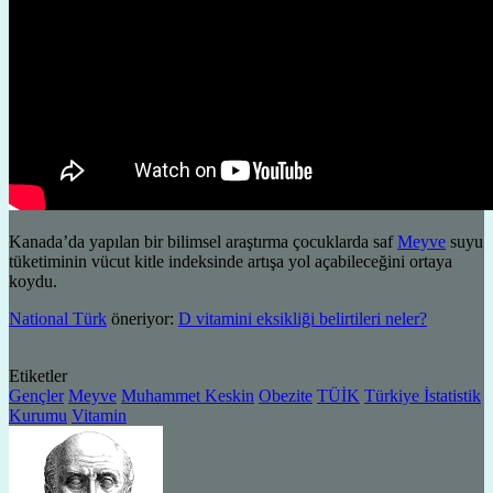
Kanada’da yapılan bir bilimsel araştırma çocuklarda saf
Meyve
suyu
tüketiminin vücut kitle indeksinde artışa yol açabileceğini ortaya
koydu.
National Türk
öneriyor:
D vitamini eksikliği belirtileri neler?
Etiketler
Gençler
Meyve
Muhammet Keskin
Obezite
TÜİK
Türkiye İstatistik
Kurumu
Vitamin