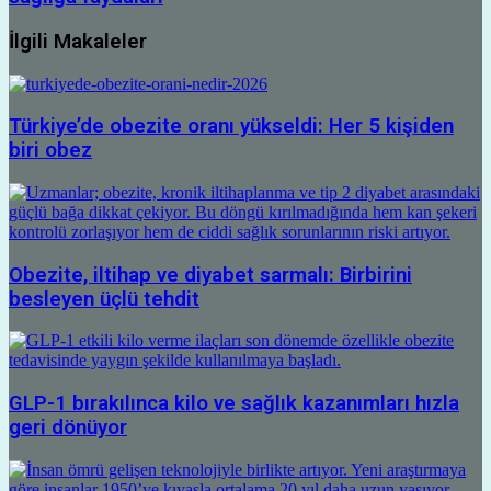
İlgili Makaleler
Türkiye’de obezite oranı yükseldi: Her 5 kişiden
biri obez
Obezite, iltihap ve diyabet sarmalı: Birbirini
besleyen üçlü tehdit
GLP-1 bırakılınca kilo ve sağlık kazanımları hızla
geri dönüyor