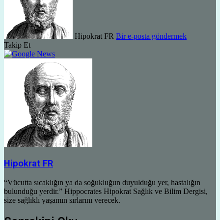
Hipokrat FR
Bir e-posta göndermek
Takip Et
Hipokrat FR
“Vücutta sıcaklığın ya da soğukluğun duyulduğu yer, hastalığın
bulunduğu yerdir.” Hippocrates Hipokrat Sağlık ve Bilim Dergisi,
size sağlıklı yaşamın sırlarını verecek.