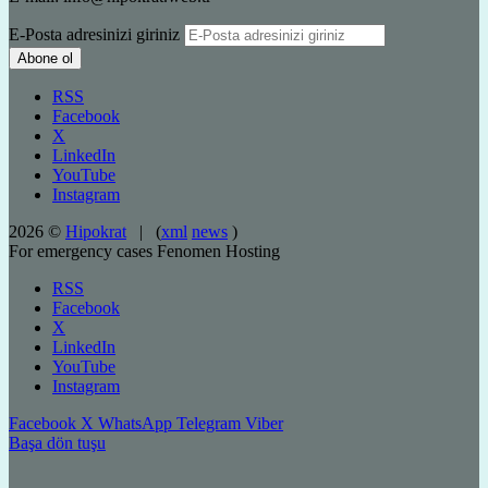
E-Posta adresinizi giriniz
RSS
Facebook
X
LinkedIn
YouTube
Instagram
2026 ©
Hipokrat
| (
xml
news
)
For emergency cases
Fenomen Hosting
RSS
Facebook
X
LinkedIn
YouTube
Instagram
Facebook
X
WhatsApp
Telegram
Viber
Başa dön tuşu