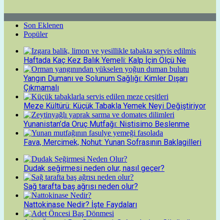
Son Eklenen
Popüler
Haftada Kaç Kez Balık Yemeli: Kalp İçin Ölçü Ne
Yangın Dumanı ve Solunum Sağlığı: Kimler Dışarı
Çıkmamalı
Meze Kültürü: Küçük Tabakla Yemek Neyi Değiştiriyor
Yunanistan’da Oruç Mutfağı: Nistisimo Beslenme
Fava, Mercimek, Nohut: Yunan Sofrasının Baklagilleri
Dudak seğirmesi neden olur, nasıl geçer?
Sağ tarafta baş ağrısı neden olur?
Nattokinase Nedir? İşte Faydaları