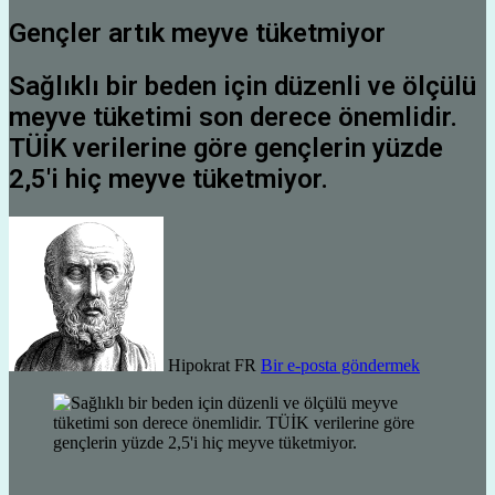
Gençler artık meyve tüketmiyor
Sağlıklı bir beden için düzenli ve ölçülü
meyve tüketimi son derece önemlidir.
TÜİK verilerine göre gençlerin yüzde
2,5'i hiç meyve tüketmiyor.
Hipokrat FR
Bir e-posta göndermek