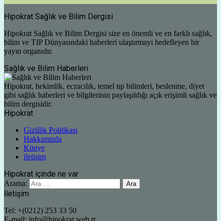
Hipokrat Sağlık ve Bilim Dergisi
Hipokrat Sağlık ve Bilim Dergisi size en önemli ve en farklı sağlık,
bilim ve TIP Dünyasındaki haberleri ulaştırmayı hedefleyen bir
yayın organıdır.
Sağlık ve Bilim Haberleri
Hipokrat, hekimlik, eczacılık, temel tıp bilimleri, beslenme, diyet
gibi sağlık haberleri ve bilgilerinin paylaşıldığı açık erişimli sağlık ve
bilim dergisidir.
Hipokrat
Gizlilik Politikası
Hakkımızda
Künye
iletişim
Hipokrat içinde ne var
Arama:
İletişim
Tel: +(0212) 253 33 50
E-mail: info@hipokrat.web.tr