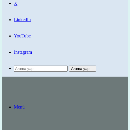
X
LinkedIn
YouTube
Instagram
Arama yap ...
Menü