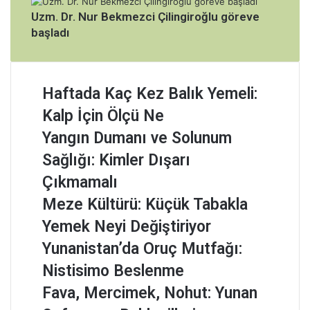
Uzm. Dr. Nur Bekmezci Çilingiroğlu göreve
başladı
H
Haftada Kaç Kez Balık Yemeli:
a
Kalp İçin Ölçü Ne
f
t
Y
Yangın Dumanı ve Solunum
a
a
Sağlığı: Kimler Dışarı
d
n
a
g
Çıkmamalı
K
ı
M
Meze Kültürü: Küçük Tabakla
a
n
e
ç
D
Yemek Neyi Değiştiriyor
z
K
u
e
Y
Yunanistan’da Oruç Mutfağı:
e
m
K
u
z
a
Nistisimo Beslenme
ü
n
B
n
l
a
F
Fava, Mercimek, Nohut: Yunan
a
ı
t
n
a
l
v