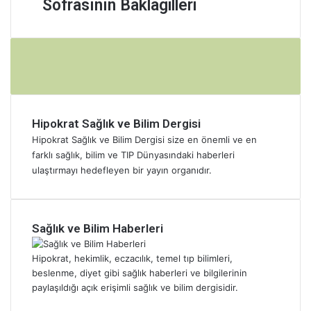
Sofrasının Baklagilleri
ü
i
v
ı
e
r
s
a
k
S
ü
t
,
Y
o
:
a
M
e
l
K
n
e
m
u
ü
’
r
e
n
ç
d
c
l
u
ü
a
i
i
m
Hipokrat Sağlık ve Bilim Dergisi
k
O
m
:
S
T
r
Hipokrat Sağlık ve Bilim Dergisi size en önemli ve en
e
K
a
a
u
k
farklı sağlık, bilim ve TIP Dünyasındaki haberleri
a
ğ
b
ç
,
ulaştırmayı hedefleyen bir yayın organıdır.
l
l
a
M
N
p
ı
k
u
o
İ
ğ
l
t
h
ç
ı
a
f
Sağlık ve Bilim Haberleri
u
i
:
Y
a
t
n
K
e
ğ
:
Hipokrat, hekimlik, eczacılık, temel tıp bilimleri,
Ö
i
m
ı
Y
beslenme, diyet gibi sağlık haberleri ve bilgilerinin
l
m
e
:
u
paylaşıldığı açık erişimli sağlık ve bilim dergisidir.
ç
l
k
N
n
ü
e