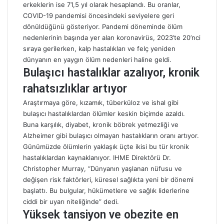
erkeklerin ise 71,5 yıl olarak hesaplandı. Bu oranlar,
COVID-19 pandemisi öncesindeki seviyelere geri
dönüldüğünü gösteriyor. Pandemi döneminde ölüm
nedenlerinin başında yer alan koronavirüs, 2023’te 20’nci
sıraya gerilerken, kalp hastalıkları ve felç yeniden
dünyanın en yaygın ölüm nedenleri haline geldi.
Bulaşıcı hastalıklar azalıyor, kronik
rahatsızlıklar artıyor
Araştırmaya göre, kızamık, tüberküloz ve ishal gibi
bulaşıcı hastalıklar
dan ölümler keskin biçimde azaldı.
Buna karşılık, diyabet, kronik böbrek yetmezliği ve
Alzheimer gibi bulaşıcı olmayan hastalıkların oranı artıyor.
Günümüzde ölümlerin yaklaşık üçte ikisi bu tür kronik
hastalıklardan kaynaklanıyor. IHME Direktörü Dr.
Christopher Murray, “Dünyanın yaşlanan nüfusu ve
değişen risk faktörleri, küresel sağlıkta yeni bir dönemi
başlattı. Bu bulgular, hükümetlere ve sağlık liderlerine
ciddi bir uyarı niteliğinde” dedi.
Yüksek tansiyon ve obezite en