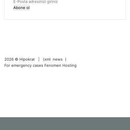
E-
r
Posta
i
adresinizi
giriniz
RSS
Facebook
X
LinkedIn
YouTube
Instagram
2026 ©
Hipokrat
| (
xml
news
)
For emergency cases
Fenomen Hosting
RSS
Facebook
X
LinkedIn
YouTube
Instagram
Facebook
X
WhatsApp
Telegram
Viber
Başa
dön
tuşu