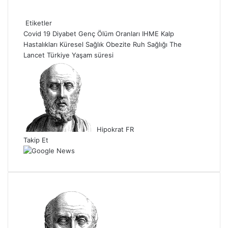
Etiketler
Covid 19
Diyabet
Genç Ölüm Oranları
IHME
Kalp
Hastalıkları
Küresel Sağlık
Obezite
Ruh Sağlığı
The
Lancet
Türkiye
Yaşam süresi
B
i
r
e
-
p
Hipokrat FR
o
Takip Et
s
t
a
g
ö
n
d
e
r