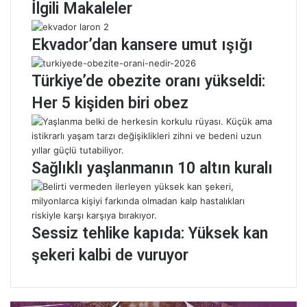
k
ı
İlgili Makaleler
d
z
e
l
Ekvador’dan kansere umut ışığı
n
ı
g
ğ
e
a
Türkiye’de obezite oranı yükseldi:
s
y
Her 5 kişiden biri obez
i
e
n
n
i
i
ç
r
ö
e
Sağlıklı yaşlanmanın 10 altın kuralı
z
ç
e
e
n
t
k
e
Sessiz tehlike kapıda: Yüksek kan
e
:
ş
K
şekeri kalbi de vuruyor
f
i
e
v
N
i
o
,