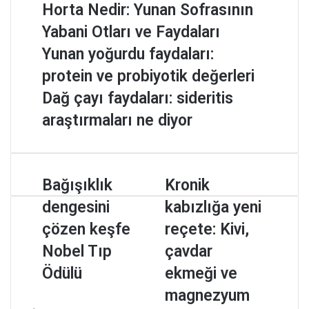
Horta Nedir: Yunan Sofrasının
Yabani Otları ve Faydaları
Yunan yoğurdu faydaları:
protein ve probiyotik değerleri
Dağ çayı faydaları: sideritis
araştırmaları ne diyor
B
Bağışıklık
K
Kronik
a
r
dengesini
kabızlığa yeni
ğ
o
ı
n
çözen keşfe
reçete: Kivi,
ş
i
Nobel Tıp
çavdar
ı
k
k
k
Ödülü
ekmeği ve
l
a
magnezyum
ı
b