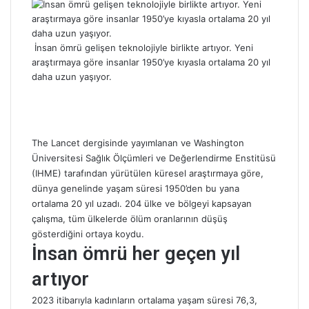
t
a
g
İnsan ömrü gelişen teknolojiyle birlikte artıyor. Yeni
ö
araştırmaya göre insanlar 1950’ye kıyasla ortalama 20 yıl
n
daha uzun yaşıyor.
d
e
r
m
e
The Lancet dergisinde yayımlanan ve Washington
k
Üniversitesi Sağlık Ölçümleri ve Değerlendirme Enstitüsü
(IHME) tarafından yürütülen küresel araştırmaya göre,
dünya genelinde yaşam süresi 1950’den bu yana
ortalama 20 yıl uzadı. 204 ülke ve bölgeyi kapsayan
çalışma, tüm ülkelerde ölüm oranlarının düşüş
gösterdiğini ortaya koydu.
İnsan ömrü her geçen yıl
artıyor
2023 itibarıyla kadınların ortalama yaşam süresi 76,3,