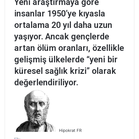
Yeni araştırmaya göre
insanlar 1950’ye kıyasla
ortalama 20 yıl daha uzun
yaşıyor. Ancak gençlerde
artan ölüm oranları, özellikle
gelişmiş ülkelerde “yeni bir
küresel sağlık krizi” olarak
değerlendiriliyor.
B
i
r
e
-
p
Hipokrat FR
o
s