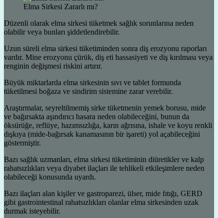
Elma Sirkesi Zararlı mı?
Düzenli olarak elma sirkesi tüketmek sağlık sorunlarına neden
olabilir veya bunları şiddetlendirebilir.
Uzun süreli elma sirkesi tüketiminden sonra diş erozyonu raporları
vardır. Mine erozyonu çürük, diş eti hassasiyeti ve diş kırılması veya
renginin değişmesi riskini artırır.
Büyük miktarlarda elma sirkesinin sıvı ve tablet formunda
tüketilmesi boğaza ve sindirim sistemine zarar verebilir.
Araştırmalar, seyreltilmemiş sirke tüketmenin yemek borusu, mide
ve bağırsakta aşındırıcı hasara neden olabileceğini, bunun da
öksürüğe, reflüye, hazımsızlığa, karın ağrısına, ishale ve koyu renkli
dışkıya (mide-bağırsak kanamasının bir işareti) yol açabileceğini
göstermiştir.
Bazı sağlık uzmanları, elma sirkesi tüketiminin diüretikler ve kalp
rahatsızlıkları veya diyabet ilaçları ile tehlikeli etkileşimlere neden
olabileceği konusunda uyardı.
Bazı ilaçları alan kişiler ve gastroparezi, ülser, mide fıtığı, GERD
gibi gastrointestinal rahatsızlıkları olanlar elma sirkesinden uzak
durmak isteyebilir.