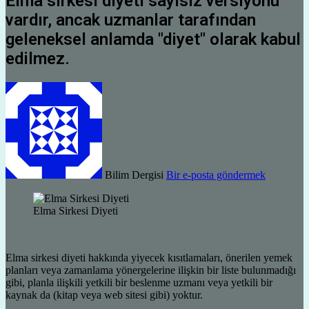
Elma sirkesi diyeti sayısız versiyonu
vardır, ancak uzmanlar tarafından
geleneksel anlamda "diyet" olarak kabul
edilmez.
Bilim Dergisi
Bir e-posta göndermek
Elma Sirkesi Diyeti
Elma sirkesi diyeti hakkında yiyecek kısıtlamaları, önerilen yemek
planları veya zamanlama yönergelerine ilişkin bir liste bulunmadığı
gibi, planla ilişkili yetkili bir beslenme uzmanı veya yetkili bir
kaynak da (kitap veya web sitesi gibi) yoktur.