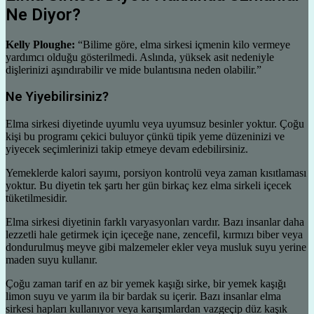
Ne Diyor?
Kelly Ploughe:
“Bilime göre, elma sirkesi içmenin kilo vermeye
yardımcı olduğu gösterilmedi. Aslında, yüksek asit nedeniyle
dişlerinizi aşındırabilir ve mide bulantısına neden olabilir.”
Ne Yiyebilirsiniz?
Elma sirkesi diyetinde uyumlu veya uyumsuz besinler yoktur. Çoğu
kişi bu programı çekici buluyor çünkü tipik yeme düzeninizi ve
yiyecek seçimlerinizi takip etmeye devam edebilirsiniz.
Yemeklerde kalori sayımı, porsiyon kontrolü veya zaman kısıtlaması
yoktur. Bu diyetin tek şartı her gün birkaç kez elma sirkeli içecek
tüketilmesidir.
Elma sirkesi diyetinin farklı varyasyonları vardır. Bazı insanlar daha
lezzetli hale getirmek için içeceğe nane, zencefil, kırmızı biber veya
dondurulmuş meyve gibi malzemeler ekler veya musluk suyu yerine
maden suyu kullanır.
Çoğu zaman tarif en az bir yemek kaşığı sirke, bir yemek kaşığı
limon suyu ve yarım ila bir bardak su içerir. Bazı insanlar elma
sirkesi hapları kullanıyor veya karışımlardan vazgeçip düz kaşık