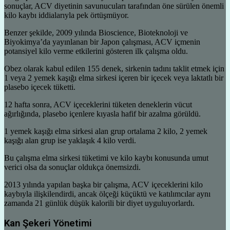
sonuçlar, ACV diyetinin savunucuları tarafından öne sürülen önemli
kilo kaybı iddialarıyla pek örtüşmüyor.
Benzer şekilde, 2009 yılında Bioscience, Bioteknoloji ve
Biyokimya’da yayınlanan bir Japon çalışması, ACV içmenin
potansiyel kilo verme etkilerini gösteren ilk çalışma oldu.
Obez olarak kabul edilen 155 denek, sirkenin tadını taklit etmek için
1 veya 2 yemek kaşığı elma sirkesi içeren bir içecek veya laktatlı bir
plasebo içecek tüketti.
12 hafta sonra, ACV içeceklerini tüketen deneklerin vücut
ağırlığında, plasebo içenlere kıyasla hafif bir azalma görüldü.
1 yemek kaşığı elma sirkesi alan grup ortalama 2 kilo, 2 yemek
kaşığı alan grup ise yaklaşık 4 kilo verdi.
Bu çalışma elma sirkesi tüketimi ve kilo kaybı konusunda umut
verici olsa da sonuçlar oldukça önemsizdi.
2013 yılında yapılan başka bir çalışma, ACV içeceklerini kilo
kaybıyla ilişkilendirdi, ancak ölçeği küçüktü ve katılımcılar aynı
zamanda 21 günlük düşük kalorili bir diyet uyguluyorlardı.
Kan Şekeri Yönetimi