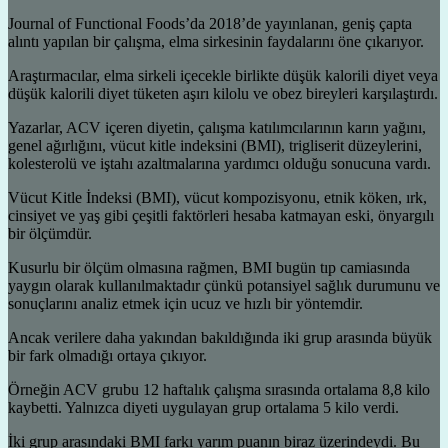
Journal of Functional Foods’da 2018’de yayınlanan, geniş çapta
alıntı yapılan bir çalışma, elma sirkesinin faydalarını öne çıkarıyor.
Araştırmacılar, elma sirkeli içecekle birlikte düşük kalorili diyet veya
düşük kalorili diyet tüketen aşırı kilolu ve obez bireyleri karşılaştırdı.
Yazarlar, ACV içeren diyetin, çalışma katılımcılarının karın yağını,
genel ağırlığını, vücut kitle indeksini (BMI), trigliserit düzeylerini,
kolesterolü ve iştahı azaltmalarına yardımcı olduğu sonucuna vardı.
Vücut Kitle İndeksi (BMI), vücut kompozisyonu, etnik köken, ırk,
cinsiyet ve yaş gibi çeşitli faktörleri hesaba katmayan eski, önyargılı
bir ölçümdür.
Kusurlu bir ölçüm olmasına rağmen, BMI bugün tıp camiasında
yaygın olarak kullanılmaktadır çünkü potansiyel sağlık durumunu ve
sonuçlarını analiz etmek için ucuz ve hızlı bir yöntemdir.
Ancak verilere daha yakından bakıldığında iki grup arasında büyük
bir fark olmadığı ortaya çıkıyor.
Örneğin ACV grubu 12 haftalık çalışma sırasında ortalama 8,8 kilo
kaybetti. Yalnızca diyeti uygulayan grup ortalama 5 kilo verdi.
İki grup arasındaki BMI farkı yarım puanın biraz üzerindeydi. Bu