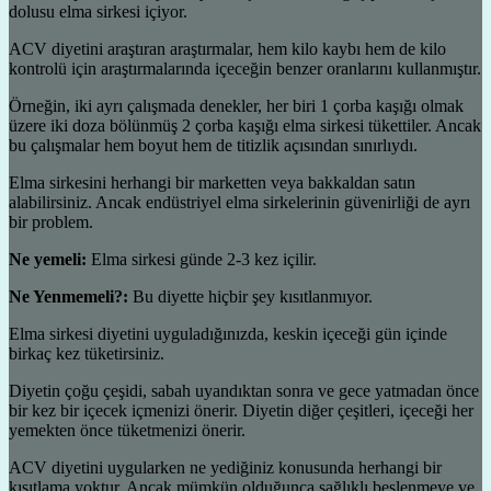
dolusu elma sirkesi içiyor.
ACV diyetini araştıran araştırmalar, hem kilo kaybı hem de kilo
kontrolü için araştırmalarında içeceğin benzer oranlarını kullanmıştır.
Örneğin, iki ayrı çalışmada denekler, her biri 1 çorba kaşığı olmak
üzere iki doza bölünmüş 2 çorba kaşığı elma sirkesi tükettiler. Ancak
bu çalışmalar hem boyut hem de titizlik açısından sınırlıydı.
Elma sirkesini herhangi bir marketten veya bakkaldan satın
alabilirsiniz. Ancak endüstriyel elma sirkelerinin güvenirliği de ayrı
bir problem.
Ne yemeli:
Elma sirkesi günde 2-3 kez içilir.
Ne Yenmemeli?:
Bu diyette hiçbir şey kısıtlanmıyor.
Elma sirkesi diyetini uyguladığınızda, keskin içeceği gün içinde
birkaç kez tüketirsiniz.
Diyetin çoğu çeşidi, sabah uyandıktan sonra ve gece yatmadan önce
bir kez bir içecek içmenizi önerir. Diyetin diğer çeşitleri, içeceği her
yemekten önce tüketmenizi önerir.
ACV diyetini uygularken ne yediğiniz konusunda herhangi bir
kısıtlama yoktur. Ancak mümkün olduğunca sağlıklı beslenmeye ve