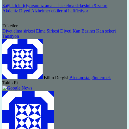
Sağlık için içiyorsunuz ama… İşte elma sirkesinin 9 zararı
Akdeniz Diyeti Alzheimer etkilerini hafifletiyor
Etiketler
Diyet
elma sirkesi
Elma Sirkesi Diyeti
Kan Basıncı
Kan şekeri
Tansiyon
Bilim Dergisi
Bir e-posta göndermek
Takip Et