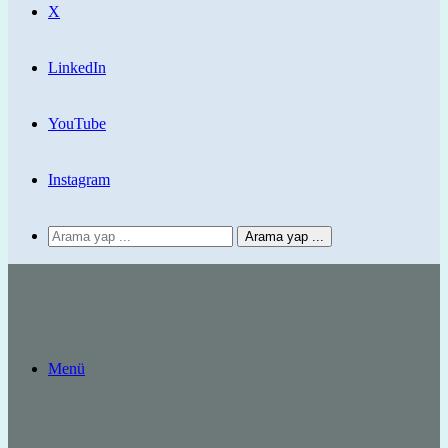
X
LinkedIn
YouTube
Instagram
Arama yap ...
Menü