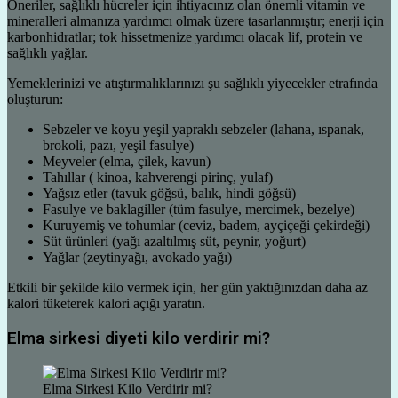
Öneriler, sağlıklı hücreler için ihtiyacınız olan önemli vitamin ve
mineralleri almanıza yardımcı olmak üzere tasarlanmıştır; enerji için
karbonhidratlar; tok hissetmenize yardımcı olacak lif, protein ve
sağlıklı yağlar.
Yemeklerinizi ve atıştırmalıklarınızı şu sağlıklı yiyecekler etrafında
oluşturun:
Sebzeler ve koyu yeşil yapraklı sebzeler (lahana, ıspanak,
brokoli, pazı, yeşil fasulye)
Meyveler (elma, çilek, kavun)
Tahıllar ( kinoa, kahverengi pirinç, yulaf)
Yağsız etler (tavuk göğsü, balık, hindi göğsü)
Fasulye ve baklagiller (tüm fasulye, mercimek, bezelye)
Kuruyemiş ve tohumlar (ceviz, badem, ayçiçeği çekirdeği)
Süt ürünleri (yağı azaltılmış süt, peynir, yoğurt)
Yağlar (zeytinyağı, avokado yağı)
Etkili bir şekilde kilo vermek için, her gün yaktığınızdan daha az
kalori tüketerek kalori açığı yaratın.
Elma sirkesi diyeti kilo verdirir mi?
Elma Sirkesi Kilo Verdirir mi?