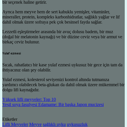
bir seçenek haline getirir.
Ayrıca hem meyve hem de sert kabuklu yemişler, vitaminler,
mineraller, protein, kompleks karbonhidratlar, sağlıklı yağlar ve lif
dahil olmak üzere sofraya pek çok besinsel fayda sağlar.
Lezzetli eşleştirmeler arasında bir avuç dolusu badem, bir muz
(doğal bir melatonin kaynağı) ve bir düzine ceviz veya bir armut ve
birkaç ceviz bulunur.
Yulaf ezmesi
Sıcak, rahatlatıcı bir kase yulaf ezmesi uykusuz bir gece için tam da
ihtiyacınız olan şey olabilir.
Yulaf ezmesi, kolesterol seviyenizi kontrol altında tutmanıza
yardımcı olabilecek beta-glukan da dahil olmak üzere mükemmel bir
dolgu lifi kaynağıdır.
Yüksek lifli meyveler: Top 10
Yeşil soya fasulyesi Edamame: Bir başka Japon mucizesi
Etiketler
Lifli Meyveler
Meyve
sağlıklı uyku
uykusuzluk