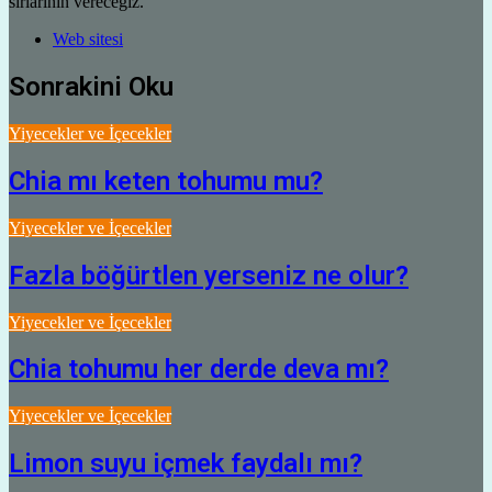
sırlarının vereceğiz.
Web sitesi
Sonrakini Oku
Yiyecekler ve İçecekler
Chia mı keten tohumu mu?
Yiyecekler ve İçecekler
Fazla böğürtlen yerseniz ne olur?
Yiyecekler ve İçecekler
Chia tohumu her derde deva mı?
Yiyecekler ve İçecekler
Limon suyu içmek faydalı mı?