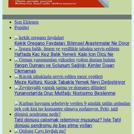
Son Eklenen
Popüler
Kekik Oregano Faydaları: Bilimsel Araştırmalar Ne Diyor
Haftada Kaç Kez Balık Yemeli: Kalp İçin Ölçü Ne
Yangın Dumanı ve Solunum Sağlığı: Kimler Dışarı
Çıkmamalı
Meze Kültürü: Küçük Tabakla Yemek Neyi Değiştiriyor
Yunanistan’da Oruç Mutfağı: Nistisimo Beslenme
Tatil dönüşü çalışmak istemiyor musunuz? İşte Tatil
dönüşü sendromu ile baş etme yolları