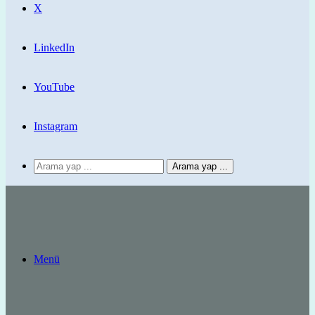
X
LinkedIn
YouTube
Instagram
Arama yap ...
Menü