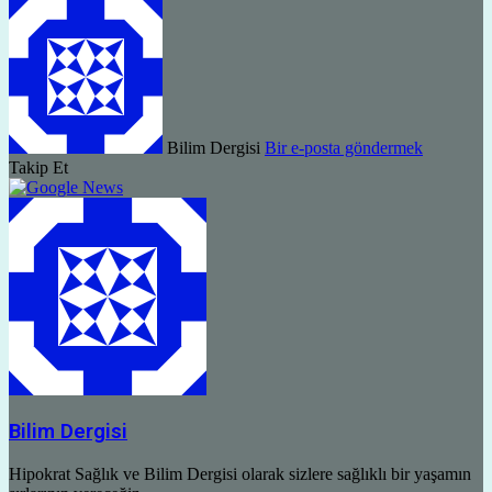
Bilim Dergisi
Bir e-posta göndermek
Takip Et
Bilim Dergisi
Hipokrat Sağlık ve Bilim Dergisi olarak sizlere sağlıklı bir yaşamın