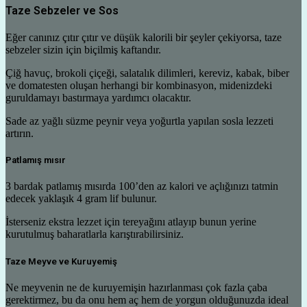
Taze Sebzeler ve Sos
Eğer canınız çıtır çıtır ve düşük kalorili bir şeyler çekiyorsa, taze
sebzeler sizin için biçilmiş kaftandır.
Çiğ havuç, brokoli çiçeği, salatalık dilimleri, kereviz, kabak, biber
ve domatesten oluşan herhangi bir kombinasyon, midenizdeki
guruldamayı bastırmaya yardımcı olacaktır.
Sade az yağlı süzme peynir veya yoğurtla yapılan sosla lezzeti
artırın.
Patlamış mısır
3 bardak patlamış mısırda 100’den az kalori ve açlığınızı tatmin
edecek yaklaşık 4 gram lif bulunur.
İsterseniz ekstra lezzet için tereyağını atlayıp bunun yerine
kurutulmuş baharatlarla karıştırabilirsiniz.
Taze Meyve ve Kuruyemiş
Ne meyvenin ne de kuruyemişin hazırlanması çok fazla çaba
gerektirmez, bu da onu hem aç hem de yorgun olduğunuzda ideal