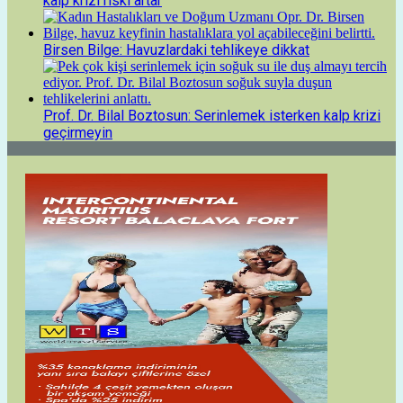
kalp krizi riski artar
Birsen Bilge: Havuzlardaki tehlikeye dikkat
Prof. Dr. Bilal Boztosun: Serinlemek isterken kalp krizi
geçirmeyin