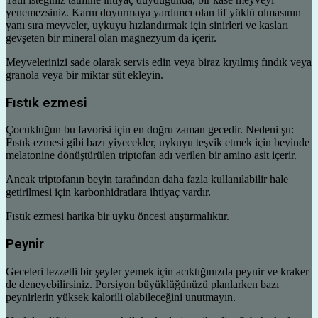
yenemezsiniz. Karnı doyurmaya yardımcı olan lif yüklü olmasının
yanı sıra meyveler, uykuyu hızlandırmak için sinirleri ve kasları
gevşeten bir mineral olan magnezyum da içerir.
Meyvelerinizi sade olarak servis edin veya biraz kıyılmış fındık veya
granola veya bir miktar süt ekleyin.
Fıstık ezmesi
Çocukluğun bu favorisi için en doğru zaman gecedir. Nedeni şu:
Fıstık ezmesi gibi bazı yiyecekler, uykuyu teşvik etmek için beyinde
melatonine dönüştürülen triptofan adı verilen bir amino asit içerir.
Ancak triptofanın beyin tarafından daha fazla kullanılabilir hale
getirilmesi için karbonhidratlara ihtiyaç vardır.
Fıstık ezmesi harika bir uyku öncesi atıştırmalıktır.
Peynir
Geceleri lezzetli bir şeyler yemek için acıktığınızda peynir ve kraker
de deneyebilirsiniz. Porsiyon büyüklüğünüzü planlarken bazı
peynirlerin yüksek kalorili olabileceğini unutmayın.