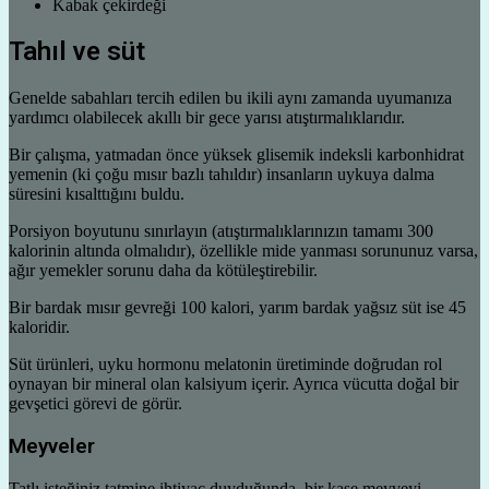
Kabak çekirdeği
Tahıl ve süt
Genelde sabahları tercih edilen bu ikili aynı zamanda uyumanıza
yardımcı olabilecek akıllı bir gece yarısı atıştırmalıklarıdır.
Bir çalışma, yatmadan önce yüksek glisemik indeksli karbonhidrat
yemenin (ki çoğu mısır bazlı tahıldır) insanların uykuya dalma
süresini kısalttığını buldu.
Porsiyon boyutunu sınırlayın (atıştırmalıklarınızın tamamı 300
kalorinin altında olmalıdır), özellikle mide yanması sorununuz varsa,
ağır yemekler sorunu daha da kötüleştirebilir.
Bir bardak mısır gevreği 100 kalori, yarım bardak yağsız süt ise 45
kaloridir.
Süt ürünleri, uyku hormonu melatonin üretiminde doğrudan rol
oynayan bir mineral olan kalsiyum içerir. Ayrıca vücutta doğal bir
gevşetici görevi de görür.
Meyveler
Tatlı isteğiniz tatmine ihtiyaç duyduğunda, bir kase meyveyi