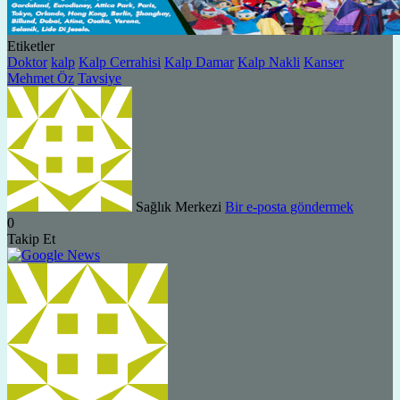
Etiketler
Doktor
kalp
Kalp Cerrahisi
Kalp Damar
Kalp Nakli
Kanser
Mehmet Öz
Tavsiye
Sağlık Merkezi
Bir e-posta göndermek
0
Takip Et