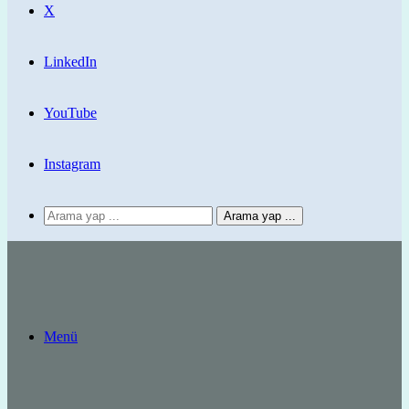
X
LinkedIn
YouTube
Instagram
Arama yap ...
Menü