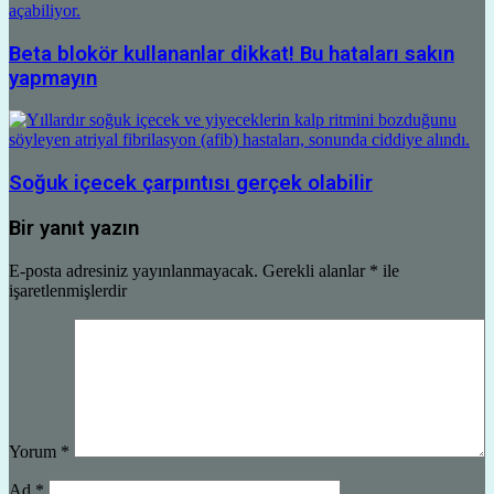
Beta blokör kullananlar dikkat! Bu hataları sakın
yapmayın
Soğuk içecek çarpıntısı gerçek olabilir
Bir yanıt yazın
E-posta adresiniz yayınlanmayacak.
Gerekli alanlar
*
ile
işaretlenmişlerdir
Yorum
*
Ad
*