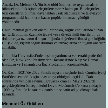
Ancak, Dr. Mehmet Öz’ün bazı tıbbi önerileri ve uygulamaları,
bilimsel topluluk içinde eleştirilere maruz kalmıştır. Bu eleştiriler,
bazı önerilerin bilimsel dayanaktan uzak olabileceği ve televizyon
programındaki içeriklerin bazen popülerlik amacı güttüğü
yönündedir.
Unutulmaması gereken önemli bir nokta, sağlık konularında alınan
her türlü bilginin, özellikle tedavi veya diyetle ilgili önerilerin, bir
doktor veya uzmanın danışmanlığında değerlendirilmesi gerektiğidir.
Bu şekilde, kişinin sağlık durumu ve ihtiyaçlarına en uygun öneriler
alınabilir.
Columbia Üniversitesi’nde başkan yardımcısı ve cerrahi profesörü
olan Öz, New York Presbyterian Hastanesi’nde Kalp ve Damar
Enstitüsü ve Tamamlayıcı İlaç Programını yönetmektedir.
Öz Kasım 2021’de 2022 Pensilvanya ara seçimlerinde Cumhuriyetçi
Parti’den senatörlük için aday adayı olduğunu açıkladı. Daha
sonrasında yeniden sayıma uğrayacak olan 17 Mayıs 2022’de
gerçekleştirilen ön seçimlerini David McCormick’e karşı yaklaşık
1000 oy farkı ile kazanarak partisinin senatör adayı olmaya hak
kazandı.
Mehmet Öz Ödülleri