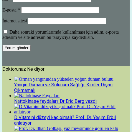
E-posta
*
İnternet sitesi
Daha sonraki yorumlarımda kullanılması için adım, e-posta
adresim ve site adresim bu tarayıcıya kaydedilsin.
Doktorunuz Ne diyor
Yangın Dumanı ve Solunum Sağlığı: Kimler Dışarı
Çıkmamalı
Nattokinase faydaları: Dr Eric Berg yazdı
D Vitamini düzeyi kaç olmalı? Prof. Dr. Yeşim Erbil
anlatıyor