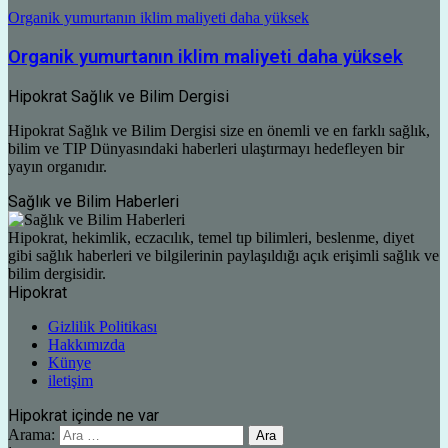
Organik yumurtanın iklim maliyeti daha yüksek
Organik yumurtanın iklim maliyeti daha yüksek
Hipokrat Sağlık ve Bilim Dergisi
Hipokrat Sağlık ve Bilim Dergisi size en önemli ve en farklı sağlık,
bilim ve TIP Dünyasındaki haberleri ulaştırmayı hedefleyen bir
yayın organıdır.
Sağlık ve Bilim Haberleri
Hipokrat, hekimlik, eczacılık, temel tıp bilimleri, beslenme, diyet
gibi sağlık haberleri ve bilgilerinin paylaşıldığı açık erişimli sağlık ve
bilim dergisidir.
Hipokrat
Gizlilik Politikası
Hakkımızda
Künye
iletişim
Hipokrat içinde ne var
Arama: