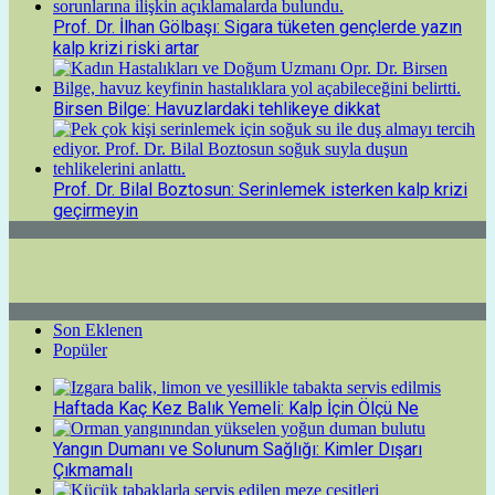
Prof. Dr. İlhan Gölbaşı: Sigara tüketen gençlerde yazın
kalp krizi riski artar
Birsen Bilge: Havuzlardaki tehlikeye dikkat
Prof. Dr. Bilal Boztosun: Serinlemek isterken kalp krizi
geçirmeyin
Son Eklenen
Popüler
Haftada Kaç Kez Balık Yemeli: Kalp İçin Ölçü Ne
Yangın Dumanı ve Solunum Sağlığı: Kimler Dışarı
Çıkmamalı