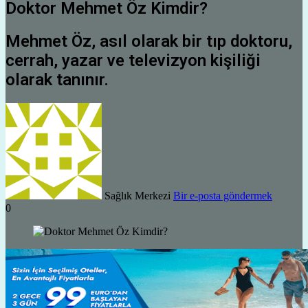
Doktor Mehmet Öz Kimdir?
Mehmet Öz, asıl olarak bir tıp doktoru,
cerrah, yazar ve televizyon kişiliği
olarak tanınır.
Sağlık Merkezi
Bir e-posta göndermek
0