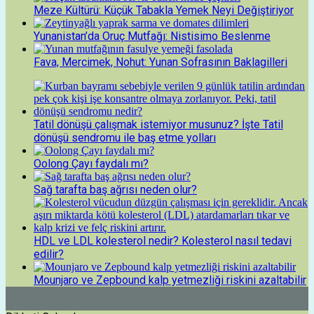
Meze Kültürü: Küçük Tabakla Yemek Neyi Değiştiriyor
Yunanistan’da Oruç Mutfağı: Nistisimo Beslenme
Fava, Mercimek, Nohut: Yunan Sofrasının Baklagilleri
Tatil dönüşü çalışmak istemiyor musunuz? İşte Tatil
dönüşü sendromu ile baş etme yolları
Oolong Çayı faydalı mı?
Sağ tarafta baş ağrısı neden olur?
HDL ve LDL kolesterol nedir? Kolesterol nasıl tedavi
edilir?
Mounjaro ve Zepbound kalp yetmezliği riskini azaltabilir