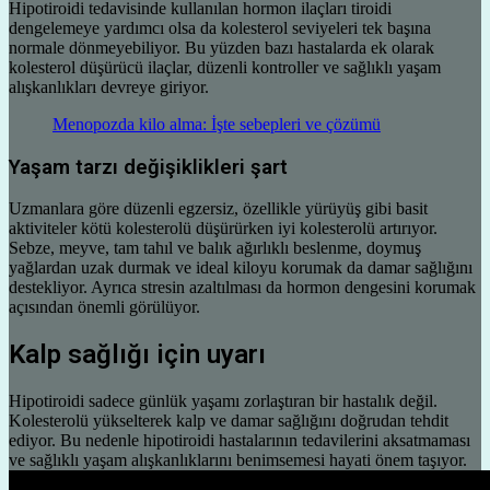
Hipotiroidi tedavisinde kullanılan hormon ilaçları tiroidi
dengelemeye yardımcı olsa da kolesterol seviyeleri tek başına
normale dönmeyebiliyor. Bu yüzden bazı hastalarda ek olarak
kolesterol düşürücü ilaçlar, düzenli kontroller ve sağlıklı yaşam
alışkanlıkları devreye giriyor.
Menopozda kilo alma: İşte sebepleri ve çözümü
Yaşam tarzı değişiklikleri şart
Uzmanlara göre düzenli egzersiz, özellikle yürüyüş gibi basit
aktiviteler kötü kolesterolü düşürürken iyi kolesterolü artırıyor.
Sebze, meyve, tam tahıl ve balık ağırlıklı beslenme, doymuş
yağlardan uzak durmak ve ideal kiloyu korumak da damar sağlığını
destekliyor. Ayrıca stresin azaltılması da hormon dengesini korumak
açısından önemli görülüyor.
Kalp sağlığı için uyarı
Hipotiroidi sadece günlük yaşamı zorlaştıran bir hastalık değil.
Kolesterolü yükselterek kalp ve damar sağlığını doğrudan tehdit
ediyor. Bu nedenle hipotiroidi hastalarının tedavilerini aksatmaması
ve sağlıklı yaşam alışkanlıklarını benimsemesi hayati önem taşıyor.