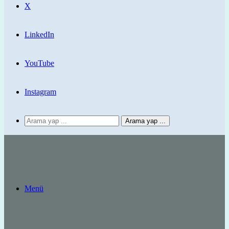
X
LinkedIn
YouTube
Instagram
Arama yap ...
Menü