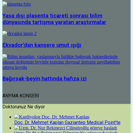
Yasa dışı plasenta ticareti sonrası bilim
dünyasında tartışma yaratan araştırmalar
Ekvador’dan kansere umut ışığı
Bağırsak-beyin hattında hafıza izi
ANYMA KONSERİ
Doktorunuz Ne diyor
Doç. Dr. Mehmet Kaplan Gaziantep Medical Point’te