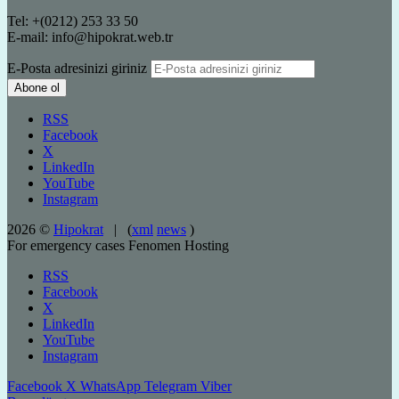
Tel: +(0212) 253 33 50
E-mail: info@hipokrat.web.tr
E-Posta adresinizi giriniz
RSS
Facebook
X
LinkedIn
YouTube
Instagram
2026 ©
Hipokrat
| (
xml
news
)
For emergency cases
Fenomen Hosting
RSS
Facebook
X
LinkedIn
YouTube
Instagram
Facebook
X
WhatsApp
Telegram
Viber