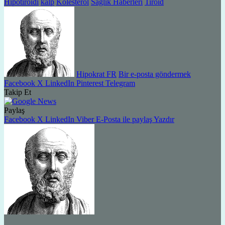
Hipotiroidi
kalp
Kolesterol
Sağlık Haberleri
Tiroid
Hipokrat FR
Bir e-posta göndermek
Facebook
X
LinkedIn
Pinterest
Telegram
Takip Et
Paylaş
Facebook
X
LinkedIn
Viber
E-Posta ile paylaş
Yazdır