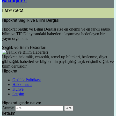
Baklagilleri
LADY GAGA
Hipokrat Sağlık ve Bilim Dergisi
Hipokrat Sağlık ve Bilim Dergisi size en önemli ve en farklı sağlık,
bilim ve TIP Dünyasındaki haberleri ulaştırmayı hedefleyen bir
yayın organıdır.
Sağlık ve Bilim Haberleri
Hipokrat, hekimlik, eczacılık, temel tıp bilimleri, beslenme, diyet
gibi sağlık haberleri ve bilgilerinin paylaşıldığı açık erişimli sağlık ve
bilim dergisidir.
Hipokrat
Gizlilik Politikası
Hakkımızda
Künye
iletişim
Hipokrat içinde ne var
Arama:
İletişim