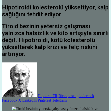
Hipotiroidi kolesterolü yükseltiyor, kalp
sağlığını tehdit ediyor
Tiroid bezinin yetersiz çalışması
yalnızca halsizlik ve kilo artışıyla sınırlı
değil. Hipotiroidi, kötü kolesterolü
yükselterek kalp krizi ve felç riskini
artırıyor.
Hipokrat FR
Bir e-posta göndermek
Facebook
X
LinkedIn
Pinterest
Telegram